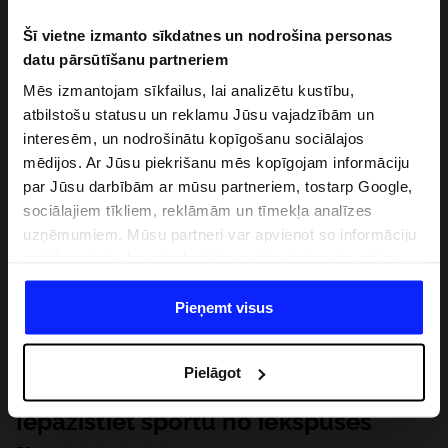
Šī vietne izmanto sīkdatnes un nodrošina personas
datu pārsūtīšanu partneriem
Mēs izmantojam sīkfailus, lai analizētu kustību,
atbilstošu statusu un reklamu Jūsu vajadzībām un
interesēm, un nodrošinātu kopīgošanu sociālajos
mēdijos. Ar Jūsu piekrišanu mēs kopīgojam informāciju
par Jūsu darbībām ar mūsu partneriem, tostarp Google,
sociālajiem tīkliem, reklāmām un tīmekļa analīzes
uzņēmumiem. Mūsu partneri var apvienot so informāciju
ar informāciju, ko sniedzat ārpus šīs vietnes,ka arī ar
datiem, ko viņi iegūst, izmantojot viņu pakalpojumus. Ar
Jūsu atļauju, mēs varam pārsūtīt Jūsu personas datus
Pieņemt visus
saviem partneriem, lai uzlabotu veidu, kadā tiek rādīta
tiešsaites reklāma, veiktu analītisko izpēti, pielāgotu
Pielāgot
saturu un uzlabotu mūsu partneru piedāvātos risinajumus
( piem. socialos tīklus). Detalizētu informāciju var atrast
Iepazīstiet sportu no iekšpuses
mūsu Privātuma politikā un sadaļā "Detaļas".