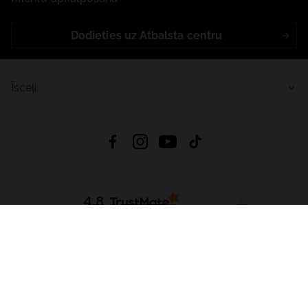
Dodieties uz Atbalsta centru
Īsceļi
4.8
Balstīts uz
15 509
atsauksmes
no visiem laikiem
Lejupielādēt Lietotni:
App Store
Google Play
App Gallery