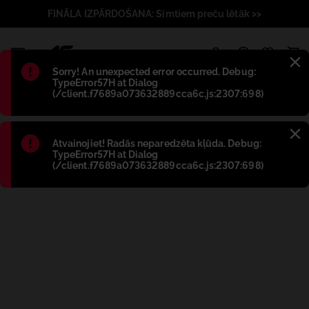
FINĀLA IZPĀRDOŠANA: Simtiem preču lētāk >>
1
Błąd
:
Sorry! An unexpected error occurred. Debug:
TypeError57H at Dialog
(/client.f7689a073632889cca6c.js:2307:698)
Błąd
:
Atvainojiet! Radās neparedzēta kļūda. Debug:
TypeError57H at Dialog
(/client.f7689a073632889cca6c.js:2307:698)