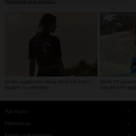
Pārbaudiet visus ierakstus
Kā labi sagatavoties aktīvai dienai pie ūdens?
Kāpēc UV aizsardz
Iesakām, ko ņemt līdzi
dubultai: UPF apģ
Par mums
Informācija
Klientu apkalpošana