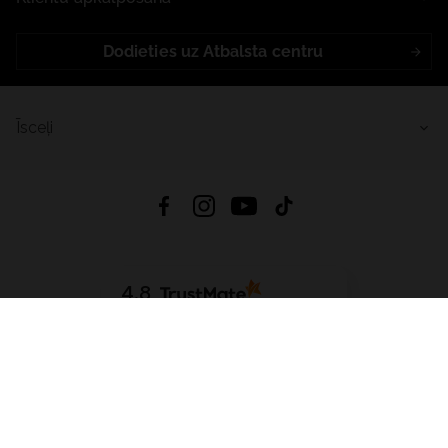
Dodieties uz Atbalsta centru
Īsceļi
4.8
Balstīts uz
15 509
atsauksmes
no visiem laikiem
Lejupielādēt Lietotni:
App Store
Google Play
App Gallery