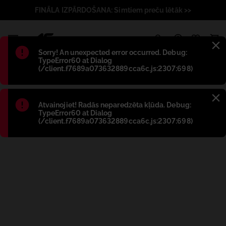
FINĀLA IZPĀRDOŠANA: Simtiem preču lētāk >>
1
Błąd
:
Sorry! An unexpected error occurred. Debug:
TypeError60 at Dialog
(/client.f7689a073632889cca6c.js:2307:698)
Błąd
:
Atvainojiet! Radās neparedzēta kļūda. Debug:
TypeError60 at Dialog
(/client.f7689a073632889cca6c.js:2307:698)