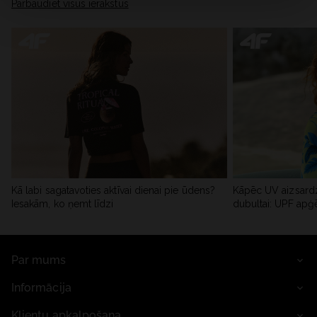
Pārbaudiet visus ierakstus
Kā labi sagatavoties aktīvai dienai pie ūdens?
Kāpēc UV aizsardz
Iesakām, ko ņemt līdzi
dubultai: UPF apģ
Par mums
Informācija
Klientu apkalpošana