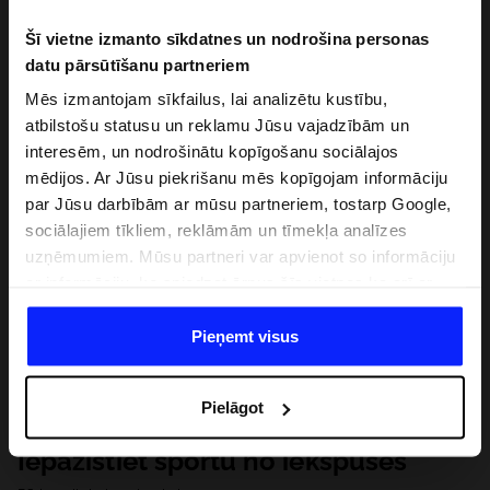
Šī vietne izmanto sīkdatnes un nodrošina personas
datu pārsūtīšanu partneriem
Mēs izmantojam sīkfailus, lai analizētu kustību,
atbilstošu statusu un reklamu Jūsu vajadzībām un
interesēm, un nodrošinātu kopīgošanu sociālajos
mēdijos. Ar Jūsu piekrišanu mēs kopīgojam informāciju
par Jūsu darbībām ar mūsu partneriem, tostarp Google,
sociālajiem tīkliem, reklāmām un tīmekļa analīzes
uzņēmumiem. Mūsu partneri var apvienot so informāciju
ar informāciju, ko sniedzat ārpus šīs vietnes,ka arī ar
datiem, ko viņi iegūst, izmantojot viņu pakalpojumus. Ar
Jūsu atļauju, mēs varam pārsūtīt Jūsu personas datus
Pieņemt visus
saviem partneriem, lai uzlabotu veidu, kadā tiek rādīta
tiešsaites reklāma, veiktu analītisko izpēti, pielāgotu
Pielāgot
saturu un uzlabotu mūsu partneru piedāvātos risinajumus
( piem. socialos tīklus). Detalizētu informāciju var atrast
Iepazīstiet sportu no iekšpuses
mūsu Privātuma politikā un sadaļā "Detaļas".