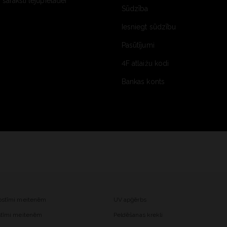
saraksti lejupielādei
Sūdzība
Iesniegt sūdzību
Pasūtījumi
4F atlaižu kodi
Bankas konts
kostīmi meitenēm
UV apģērbs
ostīmi meitenēm
Peldēšanas krekli