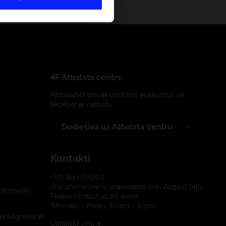
4F Atbalsta centrs
Pārbaudiet biežāk uzdotos jautājumus vai
tērzējiet ar čatbotu:
Dodieties uz Atbalsta centru
Kontakti
+371 (64) 415203
Our phone line is unavailable until August 14th.
tgriešana) –
Please contact us by email.
(Monday - Friday, 10 am - 5 pm)
a (atgriešana)
Uzrakstīt ziņu