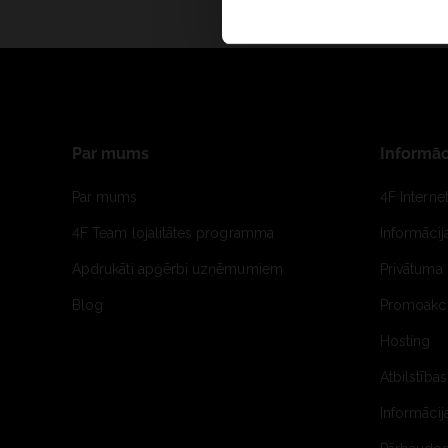
Par mums
Informāc
Par mums
4F Interne
4F Team lojalitātes programma
Informāci
Apdrukāti apģērbi uzņēmumiem
Privātuma 
Blog
Promoakci
Hosting
Atbilstības
Informācij