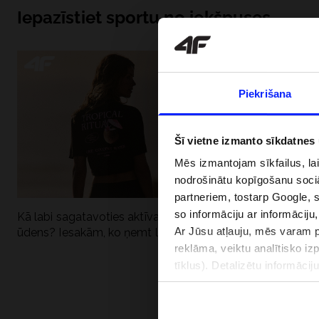
Iepazīstiet sportu no iekšpuses
Piekrišana
Šī vietne izmanto sīkdatnes
Mēs izmantojam sīkfailus, la
nodrošinātu kopīgošanu soci
partneriem, tostarp Google, 
so informāciju ar informāciju
Kā labi sagatavoties aktīvai dienai pie
Kāpēc UV aizsard
Ar Jūsu atļauju, mēs varam pā
ūdens? Iesakām, ko ņemt līdzi
dubultai: UPF a
reklāma, veiktu analītisko iz
tīklus). Detalizētu informāci
PIEGĀDES 