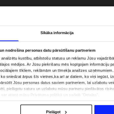
Sīkāka informācija
 un nodrošina personas datu pārsūtīšanu partneriem
i analizētu kustību, atbilstošu statusu un reklamu Jūsu vajadzī
ālajos mēdijos. Ar Jūsu piekrišanu mēs kopīgojam informāciju 
sociālajiem tīkliem, reklāmām un tīmekļa analīzes uzņēmumiem.
, ko sniedzat ārpus šīs vietnes,ka arī ar datiem, ko viņi iegūst, 
zībai pie ūdens jābūt
Jaunā 4F tenisa un padela kolekcija.
rsūtīt Jūsu personas datus saviem partneriem, lai uzlabotu veid
pģērbs + SPF
Sportiska funkcionalitāte satiekas ar
mūsdienīgu stilu
pēti, pielāgotu saturu un uzlabotu mūsu partneru piedāvātos risi
ju var atrast mūsu Privātuma politikā un sadaļā "Detaļas".
IZMAKSAS
VEIKALU ADRESES
B2B
4F TEAM LOJALITĀTES PR
Pielāgot