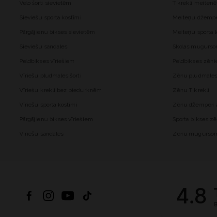
Velo šorti sievietēm
T krekli meiten
Sieviešu sporta kostīmi
Meiteņu džemper
Pārgājienu bikses sievietēm
Meiteņu sporta l
Sieviešu sandales
Skolas mugurs
Peldbikses vīriešiem
Peldbikses zēn
Vīriešu pludmales šorti
Zēnu pludmales 
Vīriešu krekli bez piedurknēm
Zēnu T krekli
Vīriešu sporta kostīmi
Zēnu džemperi a
Pārgājienu bikses vīriešiem
Sporta bikses z
Vīriešu sandales
Zēnu mugurso
4.8
B