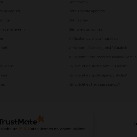
ēm
Ūdens apavi
i ar kapuci
Bērnu sporta apģērbs
egingi
Bērnu apavi
omas meitenēm
Bērnu mugursomas
iem
✔ Atpakaļ uz skolu - saraksts
šorti
✔ Ko ņemt līdzi ceļojumā? Saraksts
✔ Ko ņemt līdzi, dodoties kalnos? Saraks
r kapuci
Kā izvēlēties skolas somu? Padomi
ēniem
Kā izvēlēties sporta apavus skolai?
mas
Kā izvēlēties trekinga apavus?
L
alstīts uz
15 512
atsauksmes
no visiem laikiem