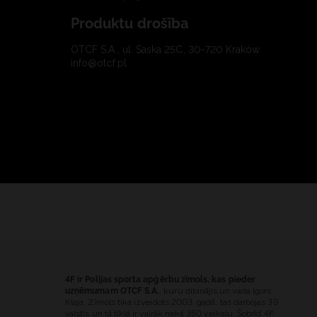
Produktu drošība
OTCF S.A., ul. Saska 25C, 30-720 Kraków
info@otcf.pl
4F ir Polijas sporta apģērbu zīmols, kas pieder
uzņēmumam OTCF S.A.
, kuru dibinājis un vada Igors
Klaja. Zīmols tika izveidots 2003. gadā, tas darbojas 39
valstīs un tā tīklā ir vairāk nekā 350 veikalu. Šobrīd 4F