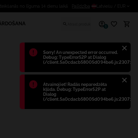
Bezmaksas atteikšanās no līguma 
Palīdzība
Latviešu
/ EUR
PĀRDOŠANA
1
Błąd
:
Sorry! An unexpected error occurred.
Debug: TypeError52P at Dialog
(/client.5a0cdacb58005d094be6.js:2307:698
Błąd
:
Atvainojiet! Radās neparedzēta
kļūda. Debug: TypeError52P at
Dialog
(/client.5a0cdacb58005d094be6.js:2307:698