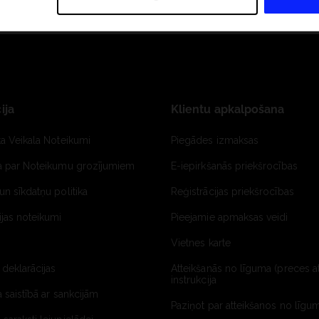
ija
Klientu apkalpošana
ta Veikala Noteikumi
Piegādes izmaksas
ja par Noteikumu grozījumiem
E-iepirkšanās priekšrocības
un sīkdatņu politika
Reģistrācijas priekšrocības
jas noteikumi
Pieejamie apmaksas veidi
Vietnes karte
 deklarācijas
Atteikšanās no līguma (preces a
instrukcija
a saistībā ar sankcijām
Paziņot par atteikšanos no līgum