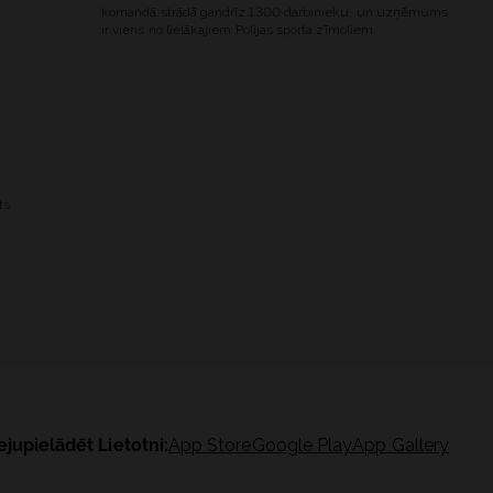
komandā strādā gandrīz 1300 darbinieku, un uzņēmums
ir viens no lielākajiem Polijas sporta zīmoliem.
ts
ejupielādēt Lietotni:
App Store
Google Play
App Gallery