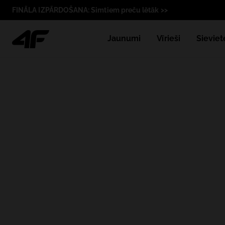
FINĀLA IZPĀRDOŠANA: Simtiem preču lētāk >>
Jaunumi
Vīrieši
Sieviet