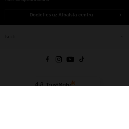
Dodieties uz Atbalsta centru
Īsceļi
4.8
Balstīts uz
15 511
atsauksmes
no visiem laikiem
Lejupielādēt Lietotni:
App Store
Google Play
App Gallery