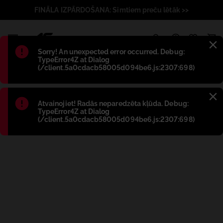
FINĀLA IZPĀRDOŠANA: Simtiem preču lētāk >>
1
Błąd
:
Sorry! An unexpected error occurred. Debug:
TypeError4Z at Dialog
(/client.5a0cdacb58005d094be6.js:2307:698)
Błąd
:
Atvainojiet! Radās neparedzēta kļūda. Debug:
TypeError4Z at Dialog
(/client.5a0cdacb58005d094be6.js:2307:698)