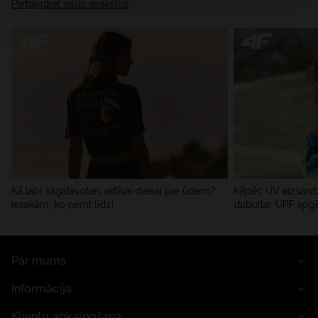
Pārbaudiet visus ierakstus
Kā labi sagatavoties aktīvai dienai pie ūdens?
Kāpēc UV aizsardz
Iesakām, ko ņemt līdzi
dubultai: UPF apģ
Par mums
Informācija
Klientu apkalpošana