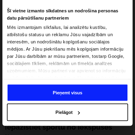
Šī vietne izmanto sīkdatnes un nodrošina personas
datu pārsūtīšanu partneriem
Mēs izmantojam sīkfailus, lai analizētu kustību,
atbilstošu statusu un reklamu Jūsu vajadzībām un
interesēm, un nodrošinātu kopīgošanu sociālajos
mēdijos. Ar Jūsu piekrišanu mēs kopīgojam informāciju
par Jūsu darbībām ar mūsu partneriem, tostarp Google,
sociālajiem tīkliem, reklāmām un tīmekļa analīzes
uzņēmumiem. Mūsu partneri var apvienot so informāciju
ar informāciju, ko sniedzat ārpus šīs vietnes,ka arī ar
datiem, ko viņi iegūst, izmantojot viņu pakalpojumus. Ar
Jūsu atļauju, mēs varam pārsūtīt Jūsu personas datus
Pieņemt visus
saviem partneriem, lai uzlabotu veidu, kadā tiek rādīta
tiešsaites reklāma, veiktu analītisko izpēti, pielāgotu
Pielāgot
saturu un uzlabotu mūsu partneru piedāvātos risinajumus
( piem. socialos tīklus). Detalizētu informāciju var atrast
Iepazīstiet sportu no iekšpuses
mūsu Privātuma politikā un sadaļā "Detaļas".