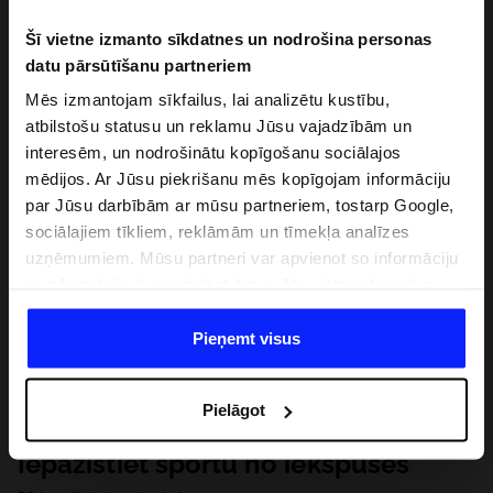
Šī vietne izmanto sīkdatnes un nodrošina personas
datu pārsūtīšanu partneriem
Mēs izmantojam sīkfailus, lai analizētu kustību,
atbilstošu statusu un reklamu Jūsu vajadzībām un
interesēm, un nodrošinātu kopīgošanu sociālajos
mēdijos. Ar Jūsu piekrišanu mēs kopīgojam informāciju
par Jūsu darbībām ar mūsu partneriem, tostarp Google,
sociālajiem tīkliem, reklāmām un tīmekļa analīzes
uzņēmumiem. Mūsu partneri var apvienot so informāciju
ar informāciju, ko sniedzat ārpus šīs vietnes,ka arī ar
datiem, ko viņi iegūst, izmantojot viņu pakalpojumus. Ar
Jūsu atļauju, mēs varam pārsūtīt Jūsu personas datus
Pieņemt visus
saviem partneriem, lai uzlabotu veidu, kadā tiek rādīta
tiešsaites reklāma, veiktu analītisko izpēti, pielāgotu
Pielāgot
saturu un uzlabotu mūsu partneru piedāvātos risinajumus
( piem. socialos tīklus). Detalizētu informāciju var atrast
Iepazīstiet sportu no iekšpuses
mūsu Privātuma politikā un sadaļā "Detaļas".