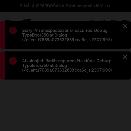
FINĀLA IZPĀRDOŠANA: Simtiem preču lētāk >>
1
Błąd
:
Sorry! An unexpected error occurred. Debug:
TypeError350 at Dialog
(/client.f7689a073632889cca6c.js:2307:698)
Błąd
:
Atvainojiet! Radās neparedzēta kļūda. Debug:
TypeError350 at Dialog
(/client.f7689a073632889cca6c.js:2307:698)