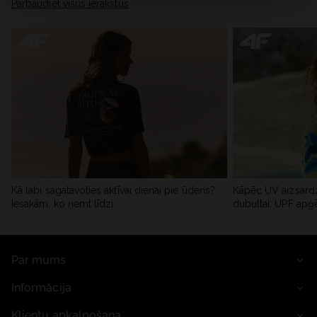
Pārbaudiet visus ierakstus
Kā labi sagatavoties aktīvai dienai pie ūdens?
Kāpēc UV aizsardz
Iesakām, ko ņemt līdzi
dubultai: UPF apģ
Par mums
Informācija
Klientu apkalpošana