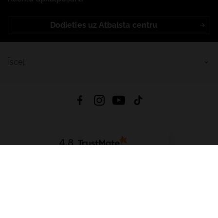
Dodieties uz Atbalsta centru
Īsceļi
4.8
Balstīts uz
15 509
atsauksmes
no visiem laikiem
Lejupielādēt Lietotni:
App Store
Google Play
App Gallery