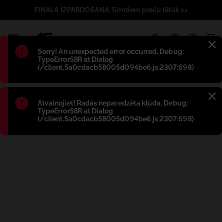
FINĀLA IZPĀRDOŠANA: Simtiem preču lētāk >>
1
Błąd
:
Sorry! An unexpected error occurred. Debug:
TypeError58R at Dialog
(/client.5a0cdacb58005d094be6.js:2307:698)
Błąd
:
Atvainojiet! Radās neparedzēta kļūda. Debug:
TypeError58R at Dialog
(/client.5a0cdacb58005d094be6.js:2307:698)