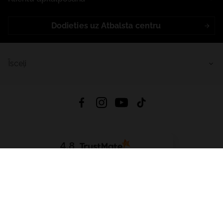
Dodieties uz Atbalsta centru
Īsceļi
4.8
Balstīts uz
15 513
atsauksmes
no visiem laikiem
Lejupielādēt Lietotni:
App Store
Google Play
App Gallery