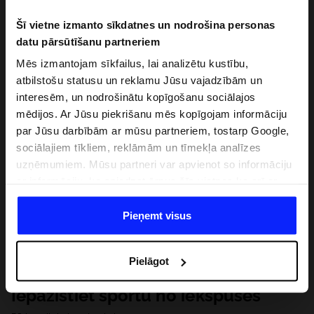
Šī vietne izmanto sīkdatnes un nodrošina personas
datu pārsūtīšanu partneriem
Mēs izmantojam sīkfailus, lai analizētu kustību,
atbilstošu statusu un reklamu Jūsu vajadzībām un
interesēm, un nodrošinātu kopīgošanu sociālajos
mēdijos. Ar Jūsu piekrišanu mēs kopīgojam informāciju
par Jūsu darbībām ar mūsu partneriem, tostarp Google,
sociālajiem tīkliem, reklāmām un tīmekļa analīzes
uzņēmumiem. Mūsu partneri var apvienot so informāciju
ar informāciju, ko sniedzat ārpus šīs vietnes,ka arī ar
datiem, ko viņi iegūst, izmantojot viņu pakalpojumus. Ar
Jūsu atļauju, mēs varam pārsūtīt Jūsu personas datus
Pieņemt visus
saviem partneriem, lai uzlabotu veidu, kadā tiek rādīta
tiešsaites reklāma, veiktu analītisko izpēti, pielāgotu
Pielāgot
saturu un uzlabotu mūsu partneru piedāvātos risinajumus
( piem. socialos tīklus). Detalizētu informāciju var atrast
Iepazīstiet sportu no iekšpuses
mūsu Privātuma politikā un sadaļā "Detaļas".