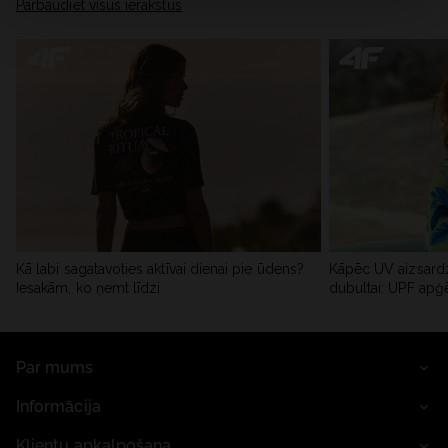
Pārbaudiet visus ierakstus
Kā labi sagatavoties aktīvai dienai pie ūdens?
Kāpēc UV aizsardz
Iesakām, ko ņemt līdzi
dubultai: UPF apģ
Par mums
Informācija
Klientu apkalpošana