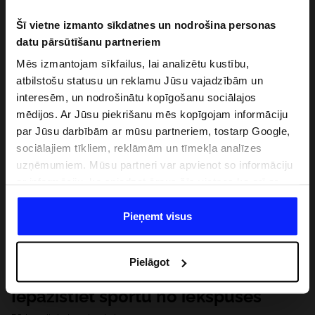
Šī vietne izmanto sīkdatnes un nodrošina personas
datu pārsūtīšanu partneriem
Mēs izmantojam sīkfailus, lai analizētu kustību,
atbilstošu statusu un reklamu Jūsu vajadzībām un
interesēm, un nodrošinātu kopīgošanu sociālajos
mēdijos. Ar Jūsu piekrišanu mēs kopīgojam informāciju
par Jūsu darbībām ar mūsu partneriem, tostarp Google,
sociālajiem tīkliem, reklāmām un tīmekļa analīzes
uzņēmumiem. Mūsu partneri var apvienot so informāciju
ar informāciju, ko sniedzat ārpus šīs vietnes,ka arī ar
datiem, ko viņi iegūst, izmantojot viņu pakalpojumus. Ar
Jūsu atļauju, mēs varam pārsūtīt Jūsu personas datus
Pieņemt visus
saviem partneriem, lai uzlabotu veidu, kadā tiek rādīta
tiešsaites reklāma, veiktu analītisko izpēti, pielāgotu
Pielāgot
saturu un uzlabotu mūsu partneru piedāvātos risinajumus
( piem. socialos tīklus). Detalizētu informāciju var atrast
Iepazīstiet sportu no iekšpuses
mūsu Privātuma politikā un sadaļā "Detaļas".