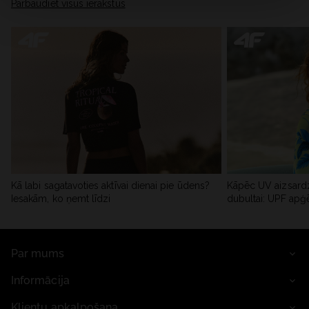
Pārbaudiet visus ierakstus
Kā labi sagatavoties aktīvai dienai pie ūdens?
Kāpēc UV aizsardz
Iesakām, ko ņemt līdzi
dubultai: UPF apģ
Par mums
Informācija
Klientu apkalpošana