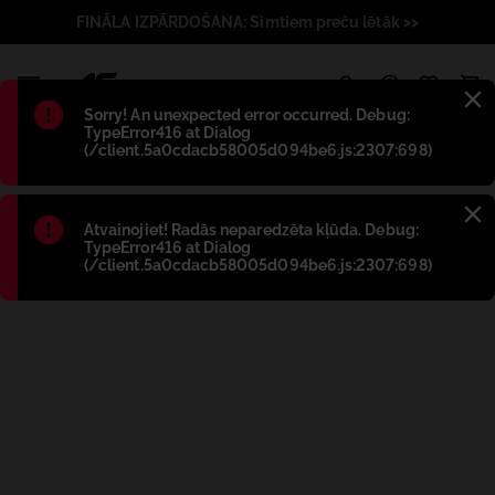
FINĀLA IZPĀRDOŠANA: Simtiem preču lētāk >>
1
Błąd
:
Sorry! An unexpected error occurred. Debug:
TypeError416 at Dialog
(/client.5a0cdacb58005d094be6.js:2307:698)
Błąd
:
Atvainojiet! Radās neparedzēta kļūda. Debug:
TypeError416 at Dialog
(/client.5a0cdacb58005d094be6.js:2307:698)