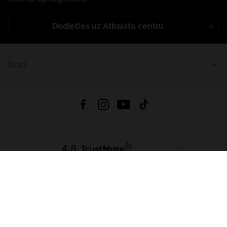
Dodieties uz Atbalsta centru
Īsceļi
4.8
Balstīts uz
15 517
atsauksmes
no visiem laikiem
Lejupielādēt Lietotni:
App Store
Google Play
App Gallery