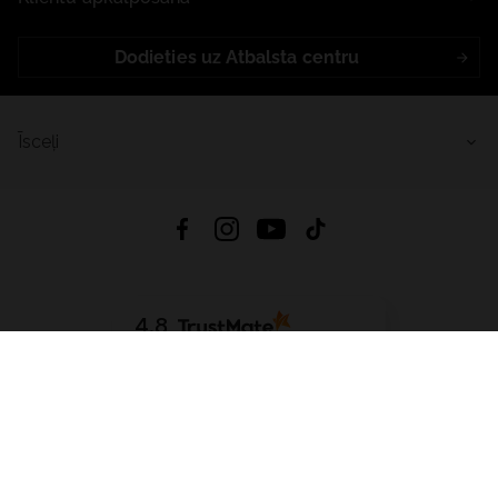
Dodieties uz Atbalsta centru
Īsceļi
4.8
Balstīts uz
15 517
atsauksmes
no visiem laikiem
Lejupielādēt Lietotni:
App Store
Google Play
App Gallery