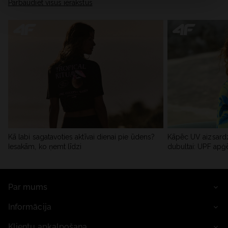
Pārbaudiet visus ierakstus
Kā labi sagatavoties aktīvai dienai pie ūdens?
Kāpēc UV aizsardz
Iesakām, ko ņemt līdzi
dubultai: UPF apģ
Par mums
Informācija
Klientu apkalpošana