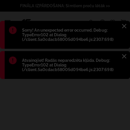
FINĀLA IZPĀRDOŠANA: Simtiem preču lētāk >>
1
Błąd
:
Sorry! An unexpected error occurred. Debug:
TypeError102 at Dialog
(/client.5a0cdacb58005d094be6.js:2307:698)
Błąd
:
Atvainojiet! Radās neparedzēta kļūda. Debug:
TypeError102 at Dialog
(/client.5a0cdacb58005d094be6.js:2307:698)