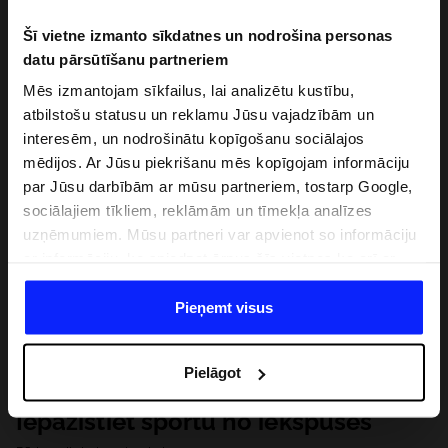
Šī vietne izmanto sīkdatnes un nodrošina personas
datu pārsūtīšanu partneriem
Mēs izmantojam sīkfailus, lai analizētu kustību,
atbilstošu statusu un reklamu Jūsu vajadzībām un
interesēm, un nodrošinātu kopīgošanu sociālajos
mēdijos. Ar Jūsu piekrišanu mēs kopīgojam informāciju
par Jūsu darbībām ar mūsu partneriem, tostarp Google,
sociālajiem tīkliem, reklāmām un tīmekļa analīzes
uzņēmumiem. Mūsu partneri var apvienot so informāciju
ar informāciju, ko sniedzat ārpus šīs vietnes,ka arī ar
datiem, ko viņi iegūst, izmantojot viņu pakalpojumus. Ar
Jūsu atļauju, mēs varam pārsūtīt Jūsu personas datus
Pieņemt visus
saviem partneriem, lai uzlabotu veidu, kadā tiek rādīta
tiešsaites reklāma, veiktu analītisko izpēti, pielāgotu
Pielāgot
saturu un uzlabotu mūsu partneru piedāvātos risinajumus
( piem. socialos tīklus). Detalizētu informāciju var atrast
Iepazīstiet sportu no iekšpuses
mūsu Privātuma politikā un sadaļā "Detaļas".