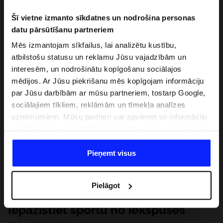
Šī vietne izmanto sīkdatnes un nodrošina personas
datu pārsūtīšanu partneriem
Mēs izmantojam sīkfailus, lai analizētu kustību,
atbilstošu statusu un reklamu Jūsu vajadzībām un
interesēm, un nodrošinātu kopīgošanu sociālajos
mēdijos. Ar Jūsu piekrišanu mēs kopīgojam informāciju
par Jūsu darbībām ar mūsu partneriem, tostarp Google,
sociālajiem tīkliem, reklāmām un tīmekļa analīzes
uzņēmumiem. Mūsu partneri var apvienot so informāciju
ar informāciju, ko sniedzat ārpus šīs vietnes,ka arī ar
datiem, ko viņi iegūst, izmantojot viņu pakalpojumus. Ar
Jūsu atļauju, mēs varam pārsūtīt Jūsu personas datus
Pieņemt visus
saviem partneriem, lai uzlabotu veidu, kadā tiek rādīta
tiešsaites reklāma, veiktu analītisko izpēti, pielāgotu
Pielāgot
saturu un uzlabotu mūsu partneru piedāvātos risinajumus
( piem. socialos tīklus). Detalizētu informāciju var atrast
Iepazīstiet sportu no iekšpuses
mūsu Privātuma politikā un sadaļā "Detaļas".