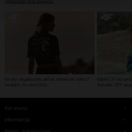
Pārbaudiet visus ierakstus
Kā labi sagatavoties aktīvai dienai pie ūdens?
Kāpēc UV aizsardz
Iesakām, ko ņemt līdzi
dubultai: UPF apģ
Par mums
Informācija
Klientu apkalpošana