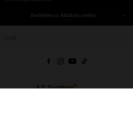
Dodieties uz Atbalsta centru
Īsceļi
4.8
Balstīts uz
15 511
atsauksmes
no visiem laikiem
Lejupielādēt Lietotni:
App Store
Google Play
App Gallery