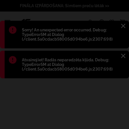
FINĀLA IZPĀRDOŠANA: Simtiem preču lētāk >>
1
Błąd
:
Sorry! An unexpected error occurred. Debug:
TypeError5M at Dialog
(/client.5a0cdacb58005d094be6.js:2307:698)
Błąd
:
Atvainojiet! Radās neparedzēta kļūda. Debug:
TypeError5M at Dialog
(/client.5a0cdacb58005d094be6.js:2307:698)