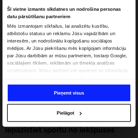
Šī vietne izmanto sīkdatnes un nodrošina personas
datu pārsūtīšanu partneriem
Mēs izmantojam sīkfailus, lai analizētu kustību,
atbilstošu statusu un reklamu Jūsu vajadzībām un
interesēm, un nodrošinātu kopīgošanu sociālajos
mēdijos. Ar Jūsu piekrišanu mēs kopīgojam informāciju
par Jūsu darbībām ar mūsu partneriem, tostarp Google,
sociālajiem tīkliem, reklāmām un tīmekļa analīzes
uzņēmumiem. Mūsu partneri var apvienot so informāciju
ar informāciju, ko sniedzat ārpus šīs vietnes,ka arī ar
datiem, ko viņi iegūst, izmantojot viņu pakalpojumus. Ar
Jūsu atļauju, mēs varam pārsūtīt Jūsu personas datus
Pieņemt visus
saviem partneriem, lai uzlabotu veidu, kadā tiek rādīta
tiešsaites reklāma, veiktu analītisko izpēti, pielāgotu
Pielāgot
saturu un uzlabotu mūsu partneru piedāvātos risinajumus
( piem. socialos tīklus). Detalizētu informāciju var atrast
Iepazīstiet sportu no iekšpuses
mūsu Privātuma politikā un sadaļā "Detaļas".