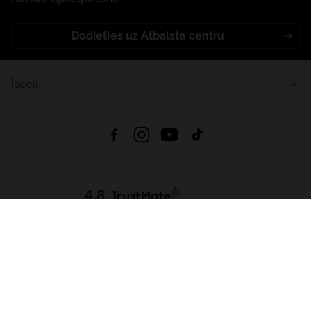
Dodieties uz Atbalsta centru
Īsceļi
4.8
Balstīts uz
15 507
atsauksmes
no visiem laikiem
Lejupielādēt Lietotni:
App Store
Google Play
App Gallery
Visas tiesības aizsargātas © 2026