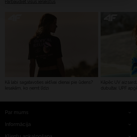
Pārbaudiet visus ierakstus
Kā labi sagatavoties aktīvai dienai pie ūdens?
Kāpēc UV aizsardz
Iesakām, ko ņemt līdzi
dubultai: UPF apģ
Par mums
Informācija
Klientu apkalpošana