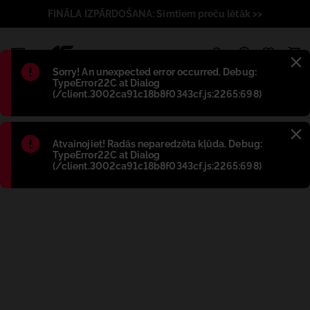
FINĀLA IZPĀRDOŠANA: Simtiem preču lētāk >>
1
Błąd
:
Sorry! An unexpected error occurred. Debug:
TypeError22C at Dialog
(/client.3002ca91c18b8f0343cf.js:2265:698)
Błąd
:
Atvainojiet! Radās neparedzēta kļūda. Debug:
TypeError22C at Dialog
(/client.3002ca91c18b8f0343cf.js:2265:698)