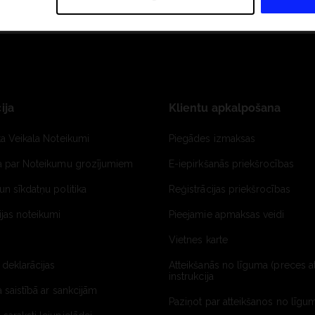
ija
Klientu apkalpošana
ta Veikala Noteikumi
Piegādes izmaksas
ja par Noteikumu grozījumiem
E-iepirkšanās priekšrocības
un sīkdatņu politika
Reģistrācijas priekšrocības
jas noteikumi
Pieejamie apmaksas veidi
Vietnes karte
 deklarācijas
Atteikšanās no līguma (preces a
instrukcija
a saistībā ar sankcijām
Paziņot par atteikšanos no līgum