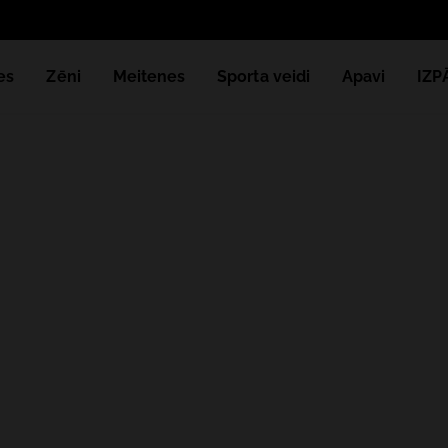
es
Zēni
Meitenes
Sporta veidi
Apavi
IZ