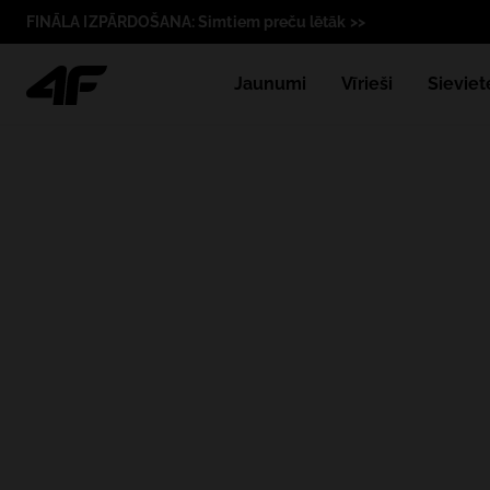
FINĀLA IZPĀRDOŠANA: Simtiem preču lētāk >>
Jaunumi
Vīrieši
Sieviet