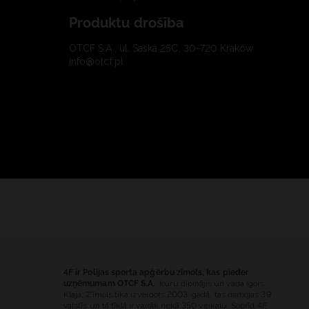
Produktu drošība
OTCF S.A., ul. Saska 25C, 30-720 Kraków
info@otcf.pl
4F ir Polijas sporta apģērbu zīmols, kas pieder
uzņēmumam OTCF S.A.
, kuru dibinājis un vada Igors
Klaja. Zīmols tika izveidots 2003. gadā, tas darbojas 39
valstīs un tā tīklā ir vairāk nekā 350 veikalu. Šobrīd 4F