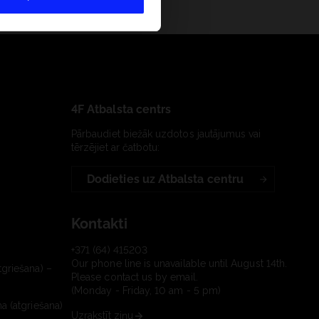
4F Atbalsta centrs
Pārbaudiet biežāk uzdotos jautājumus vai
tērzējiet ar čatbotu:
Dodieties uz Atbalsta centru
Kontakti
+371 (64) 415203
Our phone line is unavailable until August 14th.
tgriešana) –
Please contact us by email.
(Monday - Friday, 10 am - 5 pm)
a (atgriešana)
Uzrakstīt ziņu