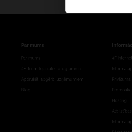
Par mums
Informāc
Par mums
4F Interne
4F Team lojalitātes programma
Informāci
Apdrukāti apģērbi uzņēmumiem
Privātuma 
Blog
Promoakci
Hosting
Atbilstības
Informācij