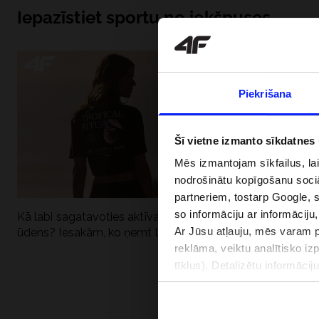
Iepazīstiet sportu no iekšpuses
Piekrišana
Šī vietne izmanto sīkdatnes
Mēs izmantojam sīkfailus, la
nodrošinātu kopīgošanu soci
partneriem, tostarp Google, 
so informāciju ar informāciju
Kā labi sagatavoties aktīvai dienai pie
Kāpēc UV aizsard
Ar Jūsu atļauju, mēs varam pā
ūdens? Iesakām, ko ņemt līdzi
dubultai: UPF a
reklāma, veiktu analītisko iz
tīklus). Detalizētu informāci
PIEGĀDES 