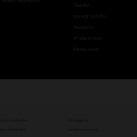
saraksti lejupielādei
Sūdzība
Iesniegt sūdzību
Pasūtījumi
4F atlaižu kodi
Bankas konts
kostīmi meitenēm
UV apģērbs
ostīmi meitenēm
Peldēšanas krekli