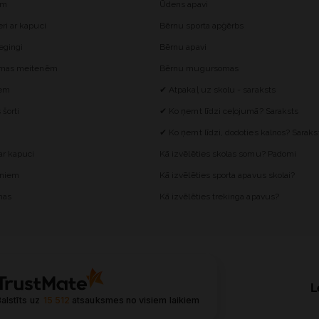
ēm
Ūdens apavi
i ar kapuci
Bērnu sporta apģērbs
egingi
Bērnu apavi
omas meitenēm
Bērnu mugursomas
iem
✔ Atpakaļ uz skolu - saraksts
šorti
✔ Ko ņemt līdzi ceļojumā? Saraksts
✔ Ko ņemt līdzi, dodoties kalnos? Saraks
r kapuci
Kā izvēlēties skolas somu? Padomi
ēniem
Kā izvēlēties sporta apavus skolai?
mas
Kā izvēlēties trekinga apavus?
L
alstīts uz
15 512
atsauksmes
no visiem laikiem