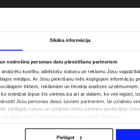
Sīkāka informācija
 un nodrošina personas datu pārsūtīšanu partneriem
i analizētu kustību, atbilstošu statusu un reklamu Jūsu vajadzī
ālajos mēdijos. Ar Jūsu piekrišanu mēs kopīgojam informāciju 
sociālajiem tīkliem, reklāmām un tīmekļa analīzes uzņēmumiem.
, ko sniedzat ārpus šīs vietnes,ka arī ar datiem, ko viņi iegūst, 
zībai pie ūdens jābūt
Jaunā 4F tenisa un padela kolekcija.
rsūtīt Jūsu personas datus saviem partneriem, lai uzlabotu veid
pģērbs + SPF
Sportiska funkcionalitāte satiekas ar
mūsdienīgu stilu
pēti, pielāgotu saturu un uzlabotu mūsu partneru piedāvātos risi
ju var atrast mūsu Privātuma politikā un sadaļā "Detaļas".
IZMAKSAS
VEIKALU ADRESES
B2B
4F TEAM LOJALITĀTES PR
Pielāgot