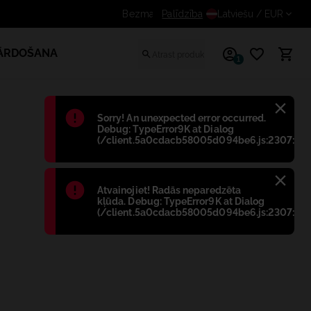
Saņem papildus atlaidi reģistrētiem lietotājiem
Palīdzība
Latviešu
/ EUR
PĀRDOŠANA
1
Błąd
:
Sorry! An unexpected error occurred.
Debug: TypeError9K at Dialog
(/client.5a0cdacb58005d094be6.js:2307:698
Błąd
:
Atvainojiet! Radās neparedzēta
kļūda. Debug: TypeError9K at Dialog
(/client.5a0cdacb58005d094be6.js:2307:698