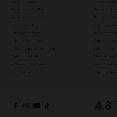
Velo šorti sievietēm
T krekli meiten
Sieviešu sporta kostīmi
Meiteņu džemper
Pārgājienu bikses sievietēm
Meiteņu sporta l
Sieviešu sandales
Skolas mugurs
Peldbikses vīriešiem
Peldbikses zēn
Vīriešu pludmales šorti
Zēnu pludmales 
Vīriešu krekli bez piedurknēm
Zēnu T krekli
Vīriešu sporta kostīmi
Zēnu džemperi a
Pārgājienu bikses vīriešiem
Sporta bikses z
Vīriešu sandales
Zēnu mugurso
4.8
B