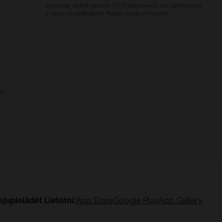
komandā strādā gandrīz 1300 darbinieku, un uzņēmums
ir viens no lielākajiem Polijas sporta zīmoliem.
ts
ejupielādēt Lietotni:
App Store
Google Play
App Gallery