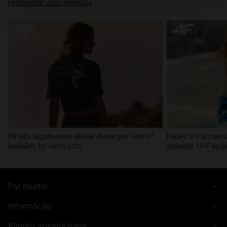
Pārbaudiet visus ierakstus
Kā labi sagatavoties aktīvai dienai pie ūdens?
Kāpēc UV aizsardz
Iesakām, ko ņemt līdzi
dubultai: UPF apģ
Par mums
Informācija
Klientu apkalpošana