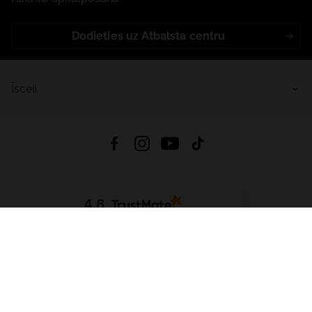
Dodieties uz Atbalsta centru
Īsceļi
4.8
Balstīts uz
15 512
atsauksmes
no visiem laikiem
Lejupielādēt Lietotni:
App Store
Google Play
App Gallery