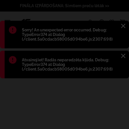
FINĀLA IZPĀRDOŠANA: Simtiem preču lētāk >>
1
Błąd
:
Sorry! An unexpected error occurred. Debug:
TypeError374 at Dialog
(/client.5a0cdacb58005d094be6.js:2307:698)
Błąd
:
Atvainojiet! Radās neparedzēta kļūda. Debug:
TypeError374 at Dialog
(/client.5a0cdacb58005d094be6.js:2307:698)