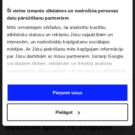
Šī vietne izmanto sīkdatnes un nodrošina personas
datu pārsūtīšanu partneriem
Mēs izmantojam sīkfailus, lai analizētu kustību,
atbilstošu statusu un reklamu Jūsu vajadzībām un
interesēm, un nodrošinātu kopīgošanu sociālajos
mēdijos. Ar Jūsu piekrišanu mēs kopīgojam informāciju
par Jūsu darbībām ar mūsu partneriem, tostarp Google,
sociālajiem tīkliem, reklāmām un tīmekļa analīzes
uzņēmumiem. Mūsu partneri var apvienot so informāciju
ar informāciju, ko sniedzat ārpus šīs vietnes,ka arī ar
datiem, ko viņi iegūst, izmantojot viņu pakalpojumus. Ar
Jūsu atļauju, mēs varam pārsūtīt Jūsu personas datus
Pieņemt visus
saviem partneriem, lai uzlabotu veidu, kadā tiek rādīta
tiešsaites reklāma, veiktu analītisko izpēti, pielāgotu
Pielāgot
saturu un uzlabotu mūsu partneru piedāvātos risinajumus
( piem. socialos tīklus). Detalizētu informāciju var atrast
Iepazīstiet sportu no iekšpuses
mūsu Privātuma politikā un sadaļā "Detaļas".