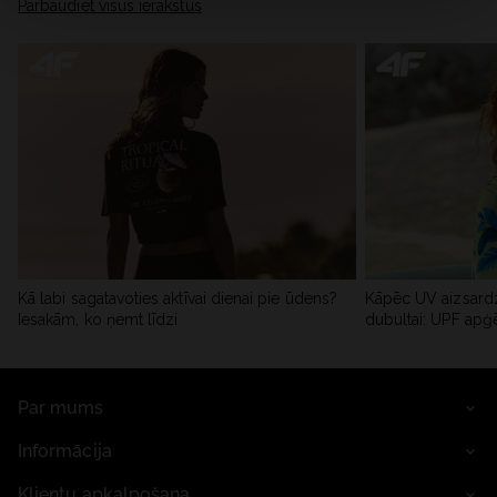
Pārbaudiet visus ierakstus
Kā labi sagatavoties aktīvai dienai pie ūdens?
Kāpēc UV aizsardz
Iesakām, ko ņemt līdzi
dubultai: UPF apģ
Par mums
Informācija
Klientu apkalpošana