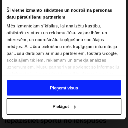
Šī vietne izmanto sīkdatnes un nodrošina personas
datu pārsūtīšanu partneriem
Mēs izmantojam sīkfailus, lai analizētu kustību,
atbilstošu statusu un reklamu Jūsu vajadzībām un
interesēm, un nodrošinātu kopīgošanu sociālajos
mēdijos. Ar Jūsu piekrišanu mēs kopīgojam informāciju
par Jūsu darbībām ar mūsu partneriem, tostarp Google,
sociālajiem tīkliem, reklāmām un tīmekļa analīzes
uzņēmumiem. Mūsu partneri var apvienot so informāciju
ar informāciju, ko sniedzat ārpus šīs vietnes,ka arī ar
datiem, ko viņi iegūst, izmantojot viņu pakalpojumus. Ar
Jūsu atļauju, mēs varam pārsūtīt Jūsu personas datus
Pieņemt visus
saviem partneriem, lai uzlabotu veidu, kadā tiek rādīta
tiešsaites reklāma, veiktu analītisko izpēti, pielāgotu
Pielāgot
saturu un uzlabotu mūsu partneru piedāvātos risinajumus
( piem. socialos tīklus). Detalizētu informāciju var atrast
Iepazīstiet sportu no iekšpuses
mūsu Privātuma politikā un sadaļā "Detaļas".