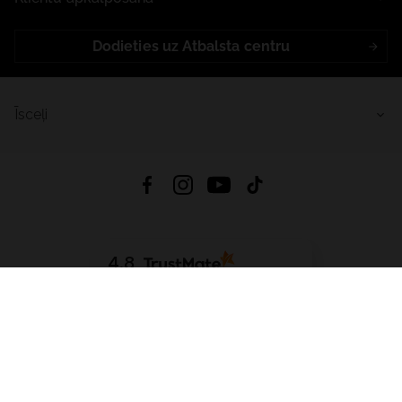
Dodieties uz Atbalsta centru
Īsceļi
4.8
Balstīts uz
15 514
atsauksmes
no visiem laikiem
Lejupielādēt Lietotni:
App Store
Google Play
App Gallery