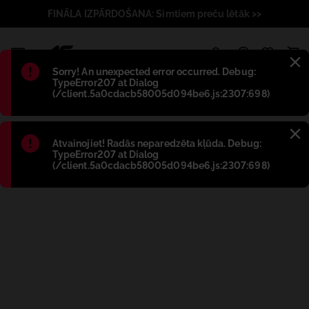
FINĀLA IZPĀRDOŠANA: Simtiem preču lētāk >>
1
Błąd
:
Sorry! An unexpected error occurred. Debug:
TypeError207 at Dialog
(/client.5a0cdacb58005d094be6.js:2307:698)
Błąd
:
Atvainojiet! Radās neparedzēta kļūda. Debug:
TypeError207 at Dialog
(/client.5a0cdacb58005d094be6.js:2307:698)