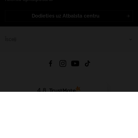
Dodieties uz Atbalsta centru
Īsceļi
4.8
Balstīts uz
15 512
atsauksmes
no visiem laikiem
Lejupielādēt Lietotni:
App Store
Google Play
App Gallery