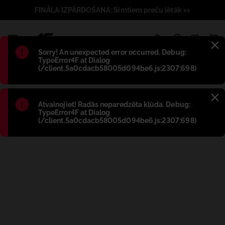
FINĀLA IZPĀRDOŠANA: Simtiem preču lētāk >>
1
Błąd
:
Sorry! An unexpected error occurred. Debug:
TypeError4F at Dialog
(/client.5a0cdacb58005d094be6.js:2307:698)
Błąd
:
Atvainojiet! Radās neparedzēta kļūda. Debug:
TypeError4F at Dialog
(/client.5a0cdacb58005d094be6.js:2307:698)