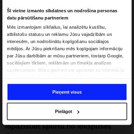
Šī vietne izmanto sīkdatnes un nodrošina personas
datu pārsūtīšanu partneriem
Mēs izmantojam sīkfailus, lai analizētu kustību,
atbilstošu statusu un reklamu Jūsu vajadzībām un
interesēm, un nodrošinātu kopīgošanu sociālajos
mēdijos. Ar Jūsu piekrišanu mēs kopīgojam informāciju
par Jūsu darbībām ar mūsu partneriem, tostarp Google,
sociālajiem tīkliem, reklāmām un tīmekļa analīzes
uzņēmumiem. Mūsu partneri var apvienot so informāciju
ar informāciju, ko sniedzat ārpus šīs vietnes,ka arī ar
datiem, ko viņi iegūst, izmantojot viņu pakalpojumus. Ar
Jūsu atļauju, mēs varam pārsūtīt Jūsu personas datus
Pieņemt visus
saviem partneriem, lai uzlabotu veidu, kadā tiek rādīta
tiešsaites reklāma, veiktu analītisko izpēti, pielāgotu
Pielāgot
saturu un uzlabotu mūsu partneru piedāvātos risinajumus
( piem. socialos tīklus). Detalizētu informāciju var atrast
Iepazīstiet sportu no iekšpuses
mūsu Privātuma politikā un sadaļā "Detaļas".