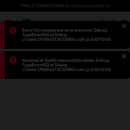
FINĀLA IZPĀRDOŠANA: Simtiem preču lētāk >>
1
Błąd
:
Sorry! An unexpected error occurred. Debug:
TypeError40D at Dialog
(/client.f7689a073632889cca6c.js:2307:698)
Błąd
:
Atvainojiet! Radās neparedzēta kļūda. Debug:
TypeError40D at Dialog
(/client.f7689a073632889cca6c.js:2307:698)