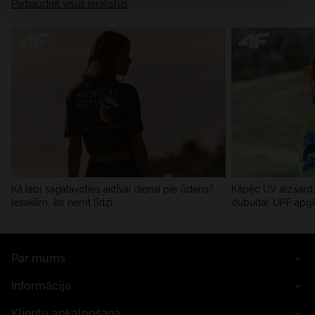
Pārbaudiet visus ierakstus
Kā labi sagatavoties aktīvai dienai pie ūdens?
Kāpēc UV aizsardz
Iesakām, ko ņemt līdzi
dubultai: UPF apģ
Par mums
Informācija
Klientu apkalpošana