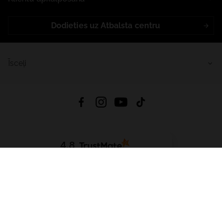
Dodieties uz Atbalsta centru
Īsceļi
4.8
Balstīts uz
15 509
atsauksmes
no visiem laikiem
Lejupielādēt Lietotni:
App Store
Google Play
App Gallery