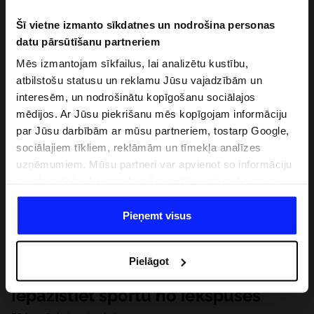
Šī vietne izmanto sīkdatnes un nodrošina personas
datu pārsūtīšanu partneriem
Mēs izmantojam sīkfailus, lai analizētu kustību,
atbilstošu statusu un reklamu Jūsu vajadzībām un
interesēm, un nodrošinātu kopīgošanu sociālajos
mēdijos. Ar Jūsu piekrišanu mēs kopīgojam informāciju
par Jūsu darbībām ar mūsu partneriem, tostarp Google,
sociālajiem tīkliem, reklāmām un tīmekļa analīzes
uzņēmumiem. Mūsu partneri var apvienot so informāciju
ar informāciju, ko sniedzat ārpus šīs vietnes,ka arī ar
datiem, ko viņi iegūst, izmantojot viņu pakalpojumus. Ar
Jūsu atļauju, mēs varam pārsūtīt Jūsu personas datus
Pieņemt visus
saviem partneriem, lai uzlabotu veidu, kadā tiek rādīta
tiešsaites reklāma, veiktu analītisko izpēti, pielāgotu
Pielāgot
saturu un uzlabotu mūsu partneru piedāvātos risinajumus
( piem. socialos tīklus). Detalizētu informāciju var atrast
Iepazīstiet sportu no iekšpuses
mūsu Privātuma politikā un sadaļā "Detaļas".