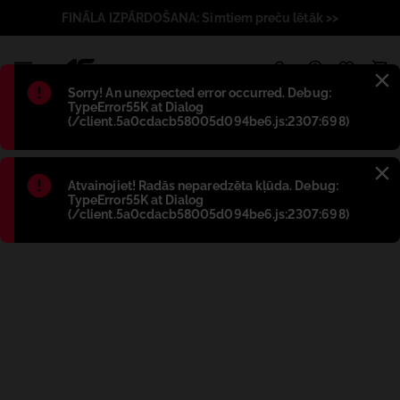
FINĀLA IZPĀRDOŠANA: Simtiem preču lētāk >>
1
Błąd
:
Sorry! An unexpected error occurred. Debug:
TypeError55K at Dialog
(/client.5a0cdacb58005d094be6.js:2307:698)
Błąd
:
Atvainojiet! Radās neparedzēta kļūda. Debug:
TypeError55K at Dialog
(/client.5a0cdacb58005d094be6.js:2307:698)