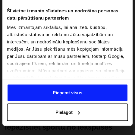
Šī vietne izmanto sīkdatnes un nodrošina personas
datu pārsūtīšanu partneriem
Mēs izmantojam sīkfailus, lai analizētu kustību,
atbilstošu statusu un reklamu Jūsu vajadzībām un
interesēm, un nodrošinātu kopīgošanu sociālajos
mēdijos. Ar Jūsu piekrišanu mēs kopīgojam informāciju
par Jūsu darbībām ar mūsu partneriem, tostarp Google,
sociālajiem tīkliem, reklāmām un tīmekļa analīzes
uzņēmumiem. Mūsu partneri var apvienot so informāciju
ar informāciju, ko sniedzat ārpus šīs vietnes,ka arī ar
datiem, ko viņi iegūst, izmantojot viņu pakalpojumus. Ar
Jūsu atļauju, mēs varam pārsūtīt Jūsu personas datus
Pieņemt visus
saviem partneriem, lai uzlabotu veidu, kadā tiek rādīta
tiešsaites reklāma, veiktu analītisko izpēti, pielāgotu
Pielāgot
saturu un uzlabotu mūsu partneru piedāvātos risinajumus
( piem. socialos tīklus). Detalizētu informāciju var atrast
Iepazīstiet sportu no iekšpuses
mūsu Privātuma politikā un sadaļā "Detaļas".