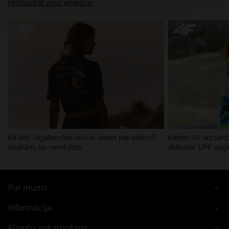
Pārbaudiet visus ierakstus
Kā labi sagatavoties aktīvai dienai pie ūdens?
Kāpēc UV aizsardz
Iesakām, ko ņemt līdzi
dubultai: UPF apģ
Par mums
Informācija
Klientu apkalpošana