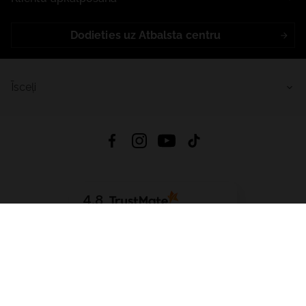
Dodieties uz Atbalsta centru
Īsceļi
4.8
Balstīts uz
15 517
atsauksmes
no visiem laikiem
Lejupielādēt Lietotni:
App Store
Google Play
App Gallery