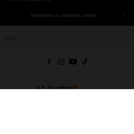
Dodieties uz Atbalsta centru
Īsceļi
4.8
Balstīts uz
15 512
atsauksmes
no visiem laikiem
Lejupielādēt Lietotni:
App Store
Google Play
App Gallery