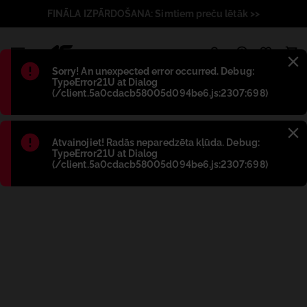
FINĀLA IZPĀRDOŠANA: Simtiem preču lētāk >>
1
Błąd
:
Sorry! An unexpected error occurred. Debug:
TypeError21U at Dialog
(/client.5a0cdacb58005d094be6.js:2307:698)
Błąd
:
Atvainojiet! Radās neparedzēta kļūda. Debug:
TypeError21U at Dialog
(/client.5a0cdacb58005d094be6.js:2307:698)