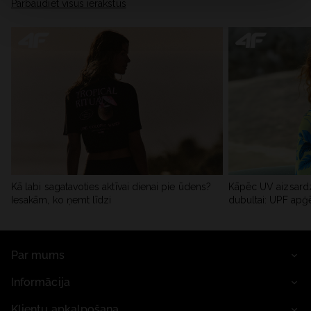
Pārbaudiet visus ierakstus
Kā labi sagatavoties aktīvai dienai pie ūdens?
Kāpēc UV aizsardz
Iesakām, ko ņemt līdzi
dubultai: UPF apģ
Par mums
Informācija
Klientu apkalpošana