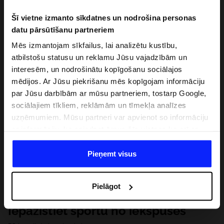
Šī vietne izmanto sīkdatnes un nodrošina personas
datu pārsūtīšanu partneriem
Mēs izmantojam sīkfailus, lai analizētu kustību,
atbilstošu statusu un reklamu Jūsu vajadzībām un
interesēm, un nodrošinātu kopīgošanu sociālajos
mēdijos. Ar Jūsu piekrišanu mēs kopīgojam informāciju
par Jūsu darbībām ar mūsu partneriem, tostarp Google,
sociālajiem tīkliem, reklāmām un tīmekļa analīzes
uzņēmumiem. Mūsu partneri var apvienot so informāciju
ar informāciju, ko sniedzat ārpus šīs vietnes,ka arī ar
datiem, ko viņi iegūst, izmantojot viņu pakalpojumus. Ar
Jūsu atļauju, mēs varam pārsūtīt Jūsu personas datus
Pieņemt visus
saviem partneriem, lai uzlabotu veidu, kadā tiek rādīta
tiešsaites reklāma, veiktu analītisko izpēti, pielāgotu
Pielāgot
saturu un uzlabotu mūsu partneru piedāvātos risinajumus
( piem. socialos tīklus). Detalizētu informāciju var atrast
Iepazīstiet sportu no iekšpuses
mūsu Privātuma politikā un sadaļā "Detaļas".