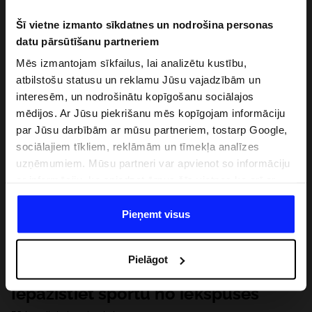
Šī vietne izmanto sīkdatnes un nodrošina personas
datu pārsūtīšanu partneriem
Mēs izmantojam sīkfailus, lai analizētu kustību,
atbilstošu statusu un reklamu Jūsu vajadzībām un
interesēm, un nodrošinātu kopīgošanu sociālajos
mēdijos. Ar Jūsu piekrišanu mēs kopīgojam informāciju
par Jūsu darbībām ar mūsu partneriem, tostarp Google,
sociālajiem tīkliem, reklāmām un tīmekļa analīzes
uzņēmumiem. Mūsu partneri var apvienot so informāciju
ar informāciju, ko sniedzat ārpus šīs vietnes,ka arī ar
datiem, ko viņi iegūst, izmantojot viņu pakalpojumus. Ar
Jūsu atļauju, mēs varam pārsūtīt Jūsu personas datus
Pieņemt visus
saviem partneriem, lai uzlabotu veidu, kadā tiek rādīta
tiešsaites reklāma, veiktu analītisko izpēti, pielāgotu
Pielāgot
saturu un uzlabotu mūsu partneru piedāvātos risinajumus
( piem. socialos tīklus). Detalizētu informāciju var atrast
Iepazīstiet sportu no iekšpuses
mūsu Privātuma politikā un sadaļā "Detaļas".