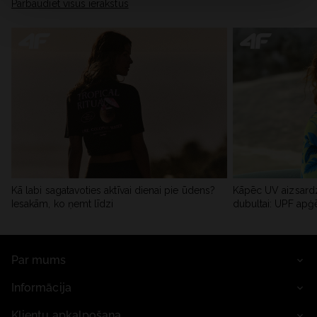
Pārbaudiet visus ierakstus
Kā labi sagatavoties aktīvai dienai pie ūdens?
Kāpēc UV aizsardz
Iesakām, ko ņemt līdzi
dubultai: UPF apģ
Par mums
Informācija
Klientu apkalpošana