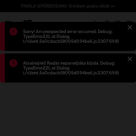
FINĀLA IZPĀRDOŠANA: Simtiem preču lētāk >>
1
Błąd
:
Sorry! An unexpected error occurred. Debug:
TypeError22L at Dialog
(/client.5a0cdacb58005d094be6.js:2307:698)
Błąd
:
Atvainojiet! Radās neparedzēta kļūda. Debug:
TypeError22L at Dialog
(/client.5a0cdacb58005d094be6.js:2307:698)