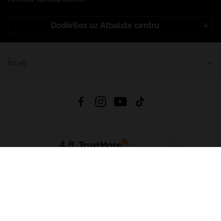
Dodieties uz Atbalsta centru
Īsceļi
4.8
Balstīts uz
15 513
atsauksmes
no visiem laikiem
Lejupielādēt Lietotni:
App Store
Google Play
App Gallery