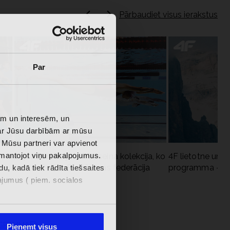
Pārbaudiet visus ierakstus
Par
bām un interesēm, un
par Jūsu darbībām ar mūsu
 Mūsu partneri var apvienot
izmantojot viņu pakalpojumus.
Aqua Force - jaunā baseina kolekcija, ko
4F lietotne un 4
iesaka Polijas Peldēšanas federācija
programma - kāp
u, kadā tiek rādīta tiešsaites
najumus ( piem. socialos
OGRAMMA
Pieņemt visus