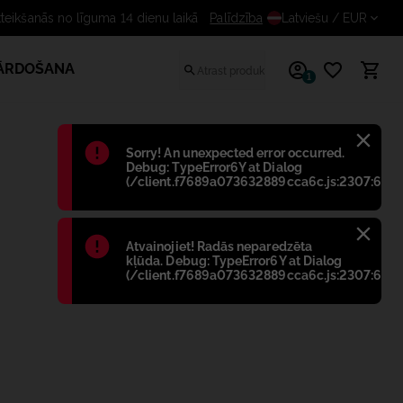
eikšanās no līguma 14 dienu laikā
Palīdzība
Latviešu
/ EUR
PĀRDOŠANA
1
Błąd
:
Sorry! An unexpected error occurred.
Debug: TypeError6Y at Dialog
(/client.f7689a073632889cca6c.js:2307:698)
Błąd
:
Atvainojiet! Radās neparedzēta
kļūda. Debug: TypeError6Y at Dialog
(/client.f7689a073632889cca6c.js:2307:698)