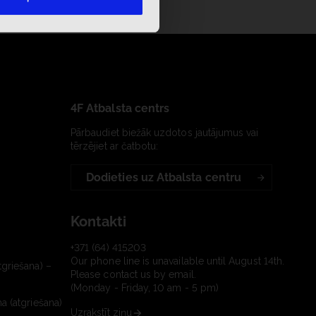
4F Atbalsta centrs
Pārbaudiet biežāk uzdotos jautājumus vai
tērzējiet ar čatbotu:
Dodieties uz Atbalsta centru
Kontakti
+371 (64) 415203
Our phone line is unavailable until August 14th.
tgriešana) –
Please contact us by email.
(Monday - Friday, 10 am - 5 pm)
a (atgriešana)
Uzrakstīt ziņu