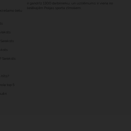
ir gandrīz 1300 darbinieku, un uzņēmums ir viena no
lielākajām Polijas sporta zīmoliem.
ciešamo lietu
ts
araksts
 Saraksts
aksts
? Saraksts
 hīts?
ola top 5
uāri