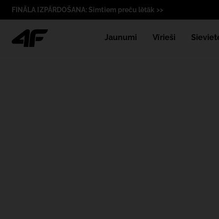
FINĀLA IZPĀRDOŠANA: Simtiem preču lētāk >>
Jaunumi
Vīrieši
Sieviet