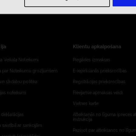
ija
Klientu apkalpošana
ta Veikala Noteikumi
Piegādes izmaksas
ja par Noteikumu grozījumiem
E-iepirkšanās priekšrocības
un sīkdatņu politika
Reģistrācijas priekšrocības
jas noteikumi
Pieejamie apmaksas veidi
Vietnes karte
 deklarācijas
Atteikšanās no līguma (preces a
instrukcija
a saistībā ar sankcijām
Paziņot par atteikšanos no līgum