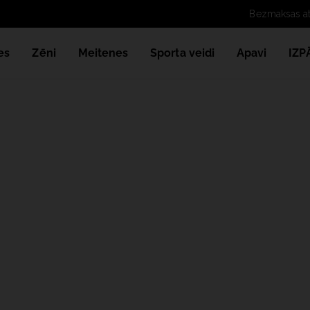
Bezmaksas att
es
Zēni
Meitenes
Sporta veidi
Apavi
IZ