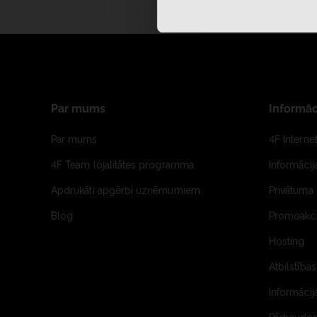
Par mums
Informāc
Par mums
4F Interne
4F Team lojalitātes programma
Informāci
Apdrukāti apģērbi uzņēmumiem
Privātuma 
Blog
Promoakci
Hosting
Atbilstības
Informācij