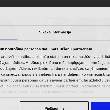
Sīkāka informācija
 un nodrošina personas datu pārsūtīšanu partneriem
i analizētu kustību, atbilstošu statusu un reklamu Jūsu vajadzī
ālajos mēdijos. Ar Jūsu piekrišanu mēs kopīgojam informāciju 
sociālajiem tīkliem, reklāmām un tīmekļa analīzes uzņēmumiem.
, ko sniedzat ārpus šīs vietnes,ka arī ar datiem, ko viņi iegūst, 
zībai pie ūdens jābūt
Jaunā 4F tenisa un padela kolekcija.
pģērbs + SPF
Sportiska funkcionalitāte satiekas ar
rsūtīt Jūsu personas datus saviem partneriem, lai uzlabotu veid
mūsdienīgu stilu
pēti, pielāgotu saturu un uzlabotu mūsu partneru piedāvātos risi
ju var atrast mūsu Privātuma politikā un sadaļā "Detaļas".
IZMAKSAS
VEIKALU ADRESES
B2B
4F TEAM LOJALITĀTES PR
Pielāgot