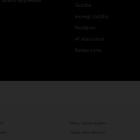
saraksti lejupielādei
Sūdzība
Iesniegt sūdzību
Pasūtījumi
4F atlaižu kodi
Bankas konts
iem
Bērnu sporta apģērbs
ešiem
Sporta tērpi bērniem