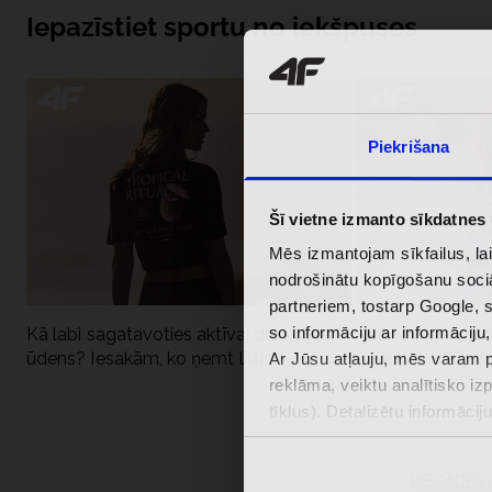
Iepazīstiet sportu no iekšpuses
Piekrišana
Šī vietne izmanto sīkdatnes
Mēs izmantojam sīkfailus, la
nodrošinātu kopīgošanu soci
partneriem, tostarp Google, 
so informāciju ar informāciju
Kā labi sagatavoties aktīvai dienai pie
Kāpēc UV aizsard
ūdens? Iesakām, ko ņemt līdzi
dubultai: UPF a
Ar Jūsu atļauju, mēs varam pā
reklāma, veiktu analītisko iz
tīklus). Detalizētu informāci
PIEGĀDES 