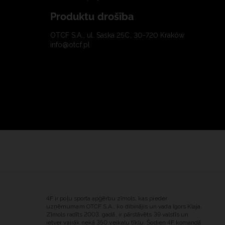
Produktu drošība
OTCF S.A., ul. Saska 25C, 30-720 Kraków
info@otcf.pl
4F ir poļu sporta apģērbu zīmols, kas pieder
uzņēmumam OTCF S.A., ko dibinājis un vada Igors Klaja.
Zīmols radīts 2003. gadā, ir pārstāvēts 39 valstīs un
ietver vairāk nekā 350 veikalu tīklu. Šodien 4F komandā