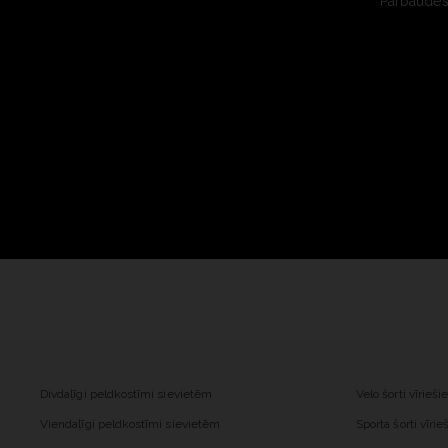
Pārbaudes 
Divdaļīgi peldkostīmi sievietēm
Velo šorti vīrieš
Viendaļīgi peldkostīmi sievietēm
Sporta šorti vīri