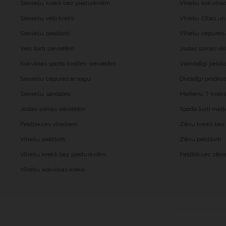
Sieviešu krekli bez piedurknēm
Vīriešu kokvilna
Sieviešu velo krekli
Vīriešu čības un
Sieviešu peldšorti
Vīriešu cepures
Velo šorti sievietēm
Jostas somas vīr
Kokvilnas sporta kostīmi sievietēm
Viendaļīgi peld
Sieviešu cepures ar nagu
Divdaļīgi peldk
Sieviešu sandales
Meiteņu T-krekl
Jostas somas sievietēm
Sporta šorti me
Peldbikses vīriešiem
Zēnu krekli be
Vīriešu peldšorti
Zēnu peldšorti
Vīriešu krekli bez piedurknēm
Peldbikses zēn
Vīriešu kokvilnas krekli