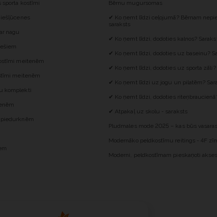
s sporta kostīmi
Bērnu mugursomas
 iešļūcenes
✔ Ko ņemt līdzi ceļojumā? Bērnam nepie
saraksts
 ar nagu
✔ Ko ņemt līdzi, dodoties kalnos? Saraks
iešiem
✔ Ko ņemt līdzi, dodoties uz baseinu? S
kostīmi meitenēm
✔ Ko ņemt līdzi, dodoties uz sporta zāli?
ostīmi meitenēm
✔ Ko ņemt līdzi uz jogu un pilatēm? Sar
u komplekti
✔ Ko ņemt līdzi, dodoties riteņbraucienā
itenēm
✔ Atpakaļ uz skolu - saraksts
z piedurknēm
Pludmales mode 2025 – kas būs vasaras
Modernāko peldkostīmu reitings - 4F zīm
iem
Moderni, peldkostīmam pieskaņoti akses