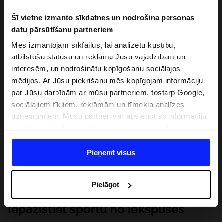
Šī vietne izmanto sīkdatnes un nodrošina personas
datu pārsūtīšanu partneriem
Mēs izmantojam sīkfailus, lai analizētu kustību,
atbilstošu statusu un reklamu Jūsu vajadzībām un
interesēm, un nodrošinātu kopīgošanu sociālajos
mēdijos. Ar Jūsu piekrišanu mēs kopīgojam informāciju
par Jūsu darbībām ar mūsu partneriem, tostarp Google,
sociālajiem tīkliem, reklāmām un tīmekļa analīzes
uzņēmumiem. Mūsu partneri var apvienot so informāciju
ar informāciju, ko sniedzat ārpus šīs vietnes,ka arī ar
datiem, ko viņi iegūst, izmantojot viņu pakalpojumus. Ar
Jūsu atļauju, mēs varam pārsūtīt Jūsu personas datus
Pieņemt visus
saviem partneriem, lai uzlabotu veidu, kadā tiek rādīta
tiešsaites reklāma, veiktu analītisko izpēti, pielāgotu
Pielāgot
saturu un uzlabotu mūsu partneru piedāvātos risinajumus
( piem. socialos tīklus). Detalizētu informāciju var atrast
Iepazīstiet sportu no iekšpuses
mūsu Privātuma politikā un sadaļā "Detaļas".