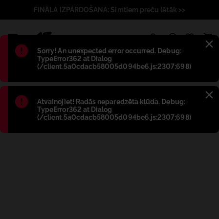
FINĀLA IZPĀRDOŠANA: Simtiem preču lētāk >>
1
Błąd
:
Sorry! An unexpected error occurred. Debug:
TypeError362 at Dialog
(/client.5a0cdacb58005d094be6.js:2307:698)
Błąd
:
Atvainojiet! Radās neparedzēta kļūda. Debug:
TypeError362 at Dialog
(/client.5a0cdacb58005d094be6.js:2307:698)