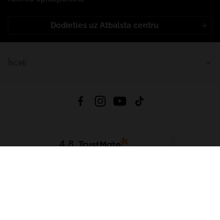
Dodieties uz Atbalsta centru
Īsceļi
4.8
Balstīts uz
15 513
atsauksmes
no visiem laikiem
Lejupielādēt Lietotni:
App Store
Google Play
App Gallery