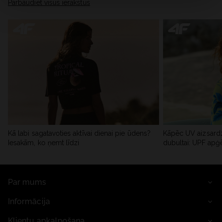
Pārbaudiet visus ierakstus
Kā labi sagatavoties aktīvai dienai pie ūdens?
Kāpēc UV aizsardz
Iesakām, ko ņemt līdzi
dubultai: UPF apģ
Par mums
Informācija
Klientu apkalpošana