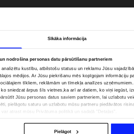
Sīkāka informācija
 un nodrošina personas datu pārsūtīšanu partneriem
i analizētu kustību, atbilstošu statusu un reklamu Jūsu vajadzī
ālajos mēdijos. Ar Jūsu piekrišanu mēs kopīgojam informāciju 
sociālajiem tīkliem, reklāmām un tīmekļa analīzes uzņēmumiem.
, ko sniedzat ārpus šīs vietnes,ka arī ar datiem, ko viņi iegūst, 
zībai pie ūdens jābūt
Jaunā 4F tenisa un padela kolekcija.
rsūtīt Jūsu personas datus saviem partneriem, lai uzlabotu veid
pģērbs + SPF
Sportiska funkcionalitāte satiekas ar
mūsdienīgu stilu
pēti, pielāgotu saturu un uzlabotu mūsu partneru piedāvātos risi
ju var atrast mūsu Privātuma politikā un sadaļā "Detaļas".
IZMAKSAS
VEIKALU ADRESES
B2B
4F TEAM LOJALITĀTES PR
Pielāgot