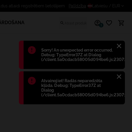
us atlaidi reģistrētiem lietotājiem
Palīdzība
Latviešu
/ EUR
PĀRDOŠANA
1
Błąd
:
Sorry! An unexpected error occurred.
Debug: TypeError37Z at Dialog
(/client.5a0cdacb58005d094be6.js:2307:698
Błąd
:
Atvainojiet! Radās neparedzēta
kļūda. Debug: TypeError37Z at
Dialog
(/client.5a0cdacb58005d094be6.js:2307:698