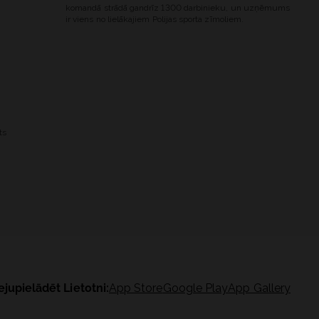
komandā strādā gandrīz 1300 darbinieku, un uzņēmums
ir viens no lielākajiem Polijas sporta zīmoliem.
ts
ejupielādēt Lietotni:
App Store
Google Play
App Gallery