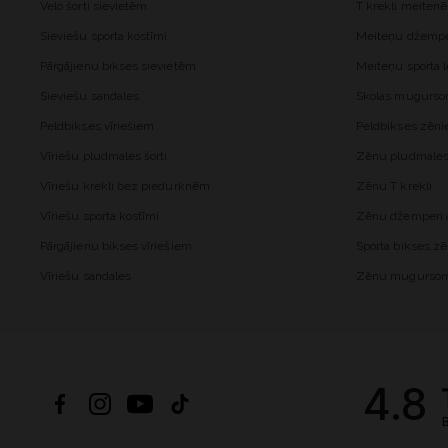
Velo šorti sievietēm
T krekli meiten
Sieviešu sporta kostīmi
Meiteņu džemper
Pārgājienu bikses sievietēm
Meiteņu sporta l
Sieviešu sandales
Skolas mugurs
Peldbikses vīriešiem
Peldbikses zēn
Vīriešu pludmales šorti
Zēnu pludmales 
Vīriešu krekli bez piedurknēm
Zēnu T krekli
Vīriešu sporta kostīmi
Zēnu džemperi a
Pārgājienu bikses vīriešiem
Sporta bikses z
Vīriešu sandales
Zēnu mugurso
4.8
B