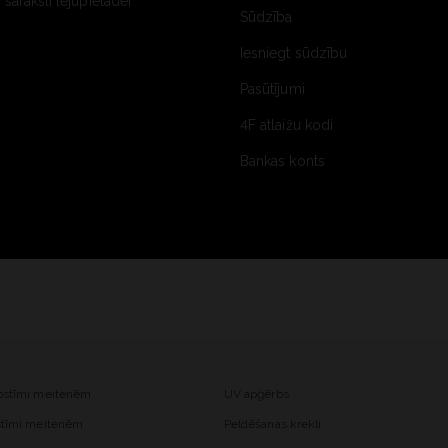
saraksti lejupielādei
Sūdzība
Iesniegt sūdzību
Pasūtījumi
4F atlaižu kodi
Bankas konts
kostīmi meitenēm
UV apģērbs
ostīmi meitenēm
Peldēšanas krekli