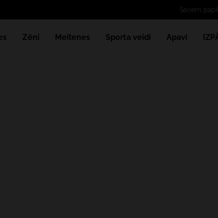
Saņem papild
es
Zēni
Meitenes
Sporta veidi
Apavi
IZ