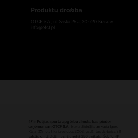
Produktu drošība
OTCF S.A., ul. Saska 25C, 30-720 Kraków
info@otcf.pl
4F ir Polijas sporta apģērbu zīmols, kas pieder
uzņēmumam OTCF S.A.
, kuru dibinājis un vada Igors
Klaja. Zīmols tika izveidots 2003. gadā, tas darbojas 39
valstīs un tā tīklā ir vairāk nekā 350 veikalu. Šobrīd 4F