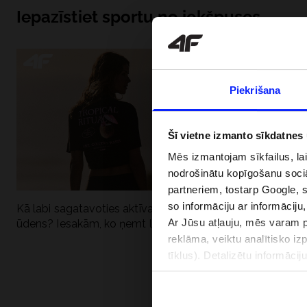
Iepazīstiet sportu no iekšpuses
Piekrišana
Šī vietne izmanto sīkdatnes
Mēs izmantojam sīkfailus, la
nodrošinātu kopīgošanu soci
partneriem, tostarp Google, 
so informāciju ar informāciju
Kā labi sagatavoties aktīvai dienai pie
Kāpēc UV aizsard
Ar Jūsu atļauju, mēs varam pā
ūdens? Iesakām, ko ņemt līdzi
dubultai: UPF a
reklāma, veiktu analītisko iz
tīklus). Detalizētu informāci
PIEGĀDES 