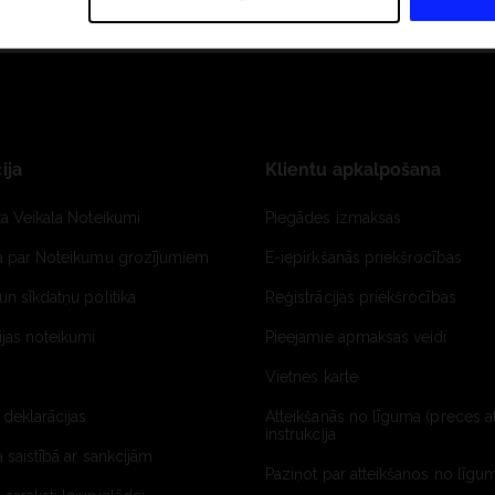
ija
Klientu apkalpošana
ta Veikala Noteikumi
Piegādes izmaksas
ja par Noteikumu grozījumiem
E-iepirkšanās priekšrocības
un sīkdatņu politika
Reģistrācijas priekšrocības
jas noteikumi
Pieejamie apmaksas veidi
Vietnes karte
 deklarācijas
Atteikšanās no līguma (preces a
instrukcija
a saistībā ar sankcijām
Paziņot par atteikšanos no līgum