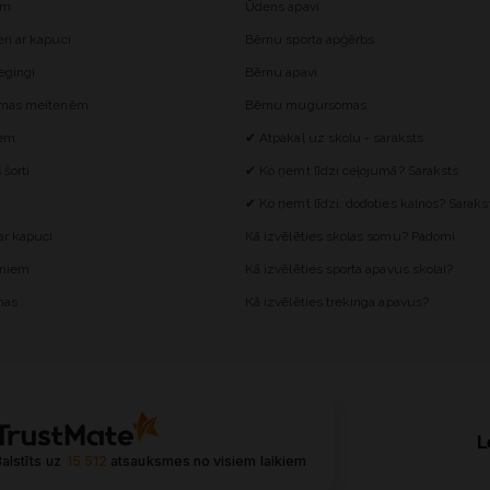
ēm
Ūdens apavi
i ar kapuci
Bērnu sporta apģērbs
egingi
Bērnu apavi
omas meitenēm
Bērnu mugursomas
iem
✔ Atpakaļ uz skolu - saraksts
šorti
✔ Ko ņemt līdzi ceļojumā? Saraksts
✔ Ko ņemt līdzi, dodoties kalnos? Saraks
r kapuci
Kā izvēlēties skolas somu? Padomi
ēniem
Kā izvēlēties sporta apavus skolai?
mas
Kā izvēlēties trekinga apavus?
L
alstīts uz
15 512
atsauksmes
no visiem laikiem