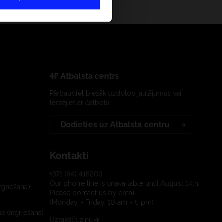
4F Atbalsta centrs
Pārbaudiet biežāk uzdotos jautājumus vai
tērzējiet ar čatbotu:
Dodieties uz Atbalsta centru
Kontakti
+371 (64) 415203
Our phone line is unavailable until August 14th.
tgriešana) –
Please contact us by email.
(Monday - Friday, 10 am - 5 pm)
a (atgriešana)
Uzrakstīt ziņu