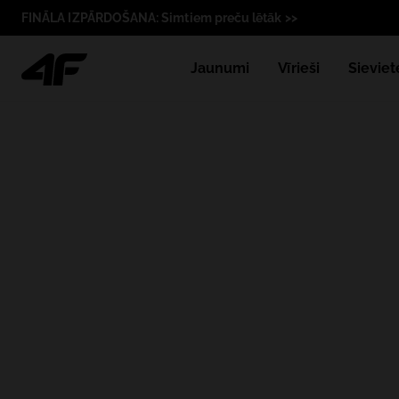
FINĀLA IZPĀRDOŠANA: Simtiem preču lētāk >>
Jaunumi
Vīrieši
Sieviet