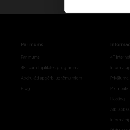
Par mums
Informāc
Par mums
4F Interne
4F Team lojalitātes programma
Informāci
Apdrukāti apģērbi uzņēmumiem
Privātuma 
Blog
Promoakci
Hosting
Atbilstības
Informācij