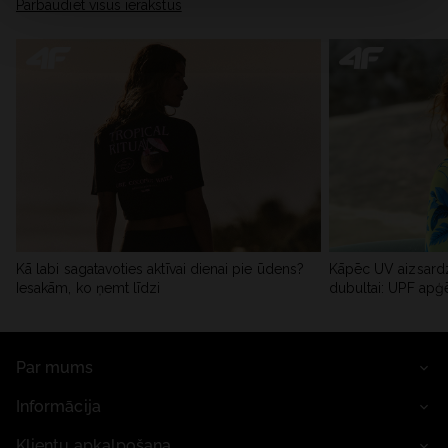
Pārbaudiet visus ierakstus
Kā labi sagatavoties aktīvai dienai pie ūdens?
Kāpēc UV aizsardz
Iesakām, ko ņemt līdzi
dubultai: UPF apģ
Par mums
Informācija
Klientu apkalpošana