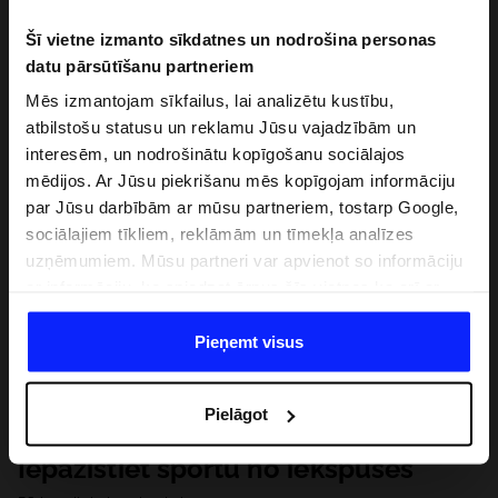
Šī vietne izmanto sīkdatnes un nodrošina personas
datu pārsūtīšanu partneriem
Mēs izmantojam sīkfailus, lai analizētu kustību,
atbilstošu statusu un reklamu Jūsu vajadzībām un
interesēm, un nodrošinātu kopīgošanu sociālajos
mēdijos. Ar Jūsu piekrišanu mēs kopīgojam informāciju
par Jūsu darbībām ar mūsu partneriem, tostarp Google,
sociālajiem tīkliem, reklāmām un tīmekļa analīzes
uzņēmumiem. Mūsu partneri var apvienot so informāciju
ar informāciju, ko sniedzat ārpus šīs vietnes,ka arī ar
datiem, ko viņi iegūst, izmantojot viņu pakalpojumus. Ar
Jūsu atļauju, mēs varam pārsūtīt Jūsu personas datus
Pieņemt visus
saviem partneriem, lai uzlabotu veidu, kadā tiek rādīta
tiešsaites reklāma, veiktu analītisko izpēti, pielāgotu
Pielāgot
saturu un uzlabotu mūsu partneru piedāvātos risinajumus
( piem. socialos tīklus). Detalizētu informāciju var atrast
Iepazīstiet sportu no iekšpuses
mūsu Privātuma politikā un sadaļā "Detaļas".