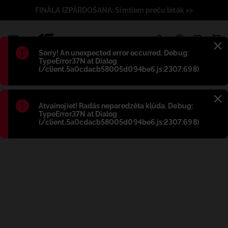
FINĀLA IZPĀRDOŠANA: Simtiem preču lētāk >>
1
Błąd
:
Sorry! An unexpected error occurred. Debug:
TypeError37N at Dialog
(/client.5a0cdacb58005d094be6.js:2307:698)
Błąd
:
Atvainojiet! Radās neparedzēta kļūda. Debug:
TypeError37N at Dialog
(/client.5a0cdacb58005d094be6.js:2307:698)