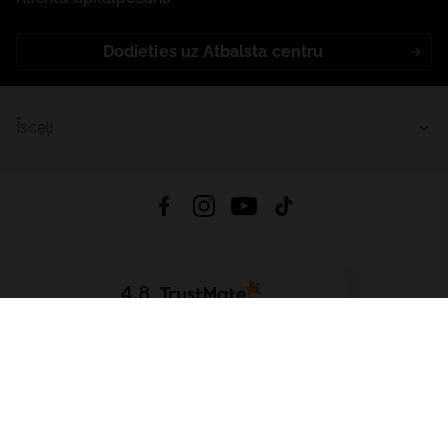
Dodieties uz Atbalsta centru
Īsceļi
4.8
Balstīts uz
15 514
atsauksmes
no visiem laikiem
Lejupielādēt Lietotni:
App Store
Google Play
App Gallery