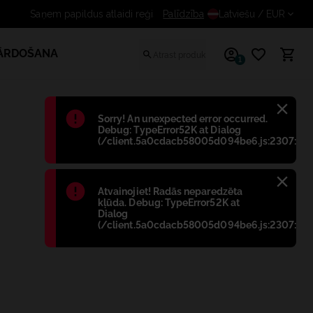
us atlaidi reģistrētiem lietotājiem
Palīdzība
Latviešu
/ EUR
PĀRDOŠANA
1
Błąd
:
Sorry! An unexpected error occurred.
Debug: TypeError52K at Dialog
(/client.5a0cdacb58005d094be6.js:2307:698
Błąd
:
Atvainojiet! Radās neparedzēta
kļūda. Debug: TypeError52K at
Dialog
(/client.5a0cdacb58005d094be6.js:2307:698