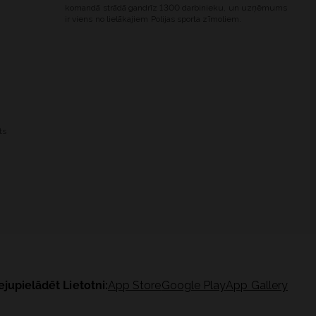
komandā strādā gandrīz 1300 darbinieku, un uzņēmums
ir viens no lielākajiem Polijas sporta zīmoliem.
ts
ejupielādēt Lietotni:
App Store
Google Play
App Gallery