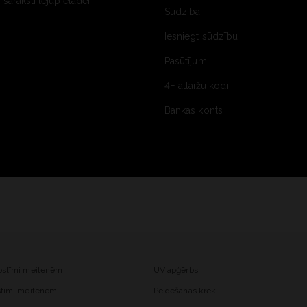
saraksti lejupielādei
Sūdzība
Iesniegt sūdzību
Pasūtījumi
4F atlaižu kodi
Bankas konts
kostīmi meitenēm
UV apģērbs
ostīmi meitenēm
Peldēšanas krekli