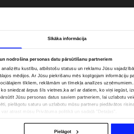
Sīkāka informācija
 un nodrošina personas datu pārsūtīšanu partneriem
i analizētu kustību, atbilstošu statusu un reklamu Jūsu vajadzī
ālajos mēdijos. Ar Jūsu piekrišanu mēs kopīgojam informāciju 
sociālajiem tīkliem, reklāmām un tīmekļa analīzes uzņēmumiem.
, ko sniedzat ārpus šīs vietnes,ka arī ar datiem, ko viņi iegūst, 
zībai pie ūdens jābūt
Jaunā 4F tenisa un padela kolekcija.
rsūtīt Jūsu personas datus saviem partneriem, lai uzlabotu veid
pģērbs + SPF
Sportiska funkcionalitāte satiekas ar
mūsdienīgu stilu
pēti, pielāgotu saturu un uzlabotu mūsu partneru piedāvātos risi
ju var atrast mūsu Privātuma politikā un sadaļā "Detaļas".
IZMAKSAS
VEIKALU ADRESES
B2B
4F TEAM LOJALITĀTES PR
Pielāgot