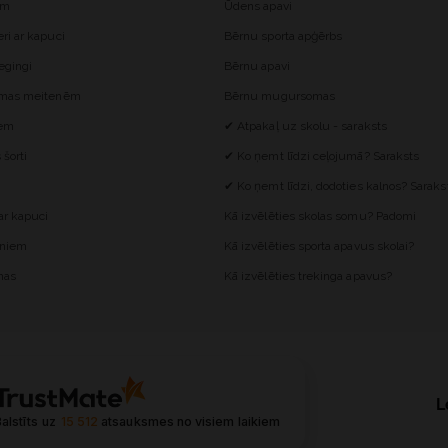
ēm
Ūdens apavi
i ar kapuci
Bērnu sporta apģērbs
egingi
Bērnu apavi
omas meitenēm
Bērnu mugursomas
iem
✔ Atpakaļ uz skolu - saraksts
šorti
✔ Ko ņemt līdzi ceļojumā? Saraksts
✔ Ko ņemt līdzi, dodoties kalnos? Saraks
r kapuci
Kā izvēlēties skolas somu? Padomi
ēniem
Kā izvēlēties sporta apavus skolai?
mas
Kā izvēlēties trekinga apavus?
L
alstīts uz
15 512
atsauksmes
no visiem laikiem