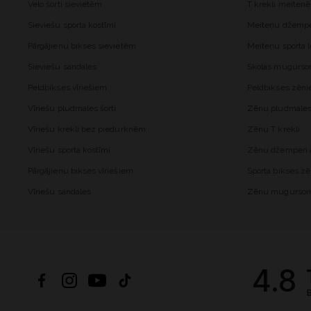
Velo šorti sievietēm
T krekli meiten
Sieviešu sporta kostīmi
Meiteņu džemper
Pārgājienu bikses sievietēm
Meiteņu sporta l
Sieviešu sandales
Skolas mugurs
Peldbikses vīriešiem
Peldbikses zēn
Vīriešu pludmales šorti
Zēnu pludmales 
Vīriešu krekli bez piedurknēm
Zēnu T krekli
Vīriešu sporta kostīmi
Zēnu džemperi a
Pārgājienu bikses vīriešiem
Sporta bikses z
Vīriešu sandales
Zēnu mugurso
4.8
B