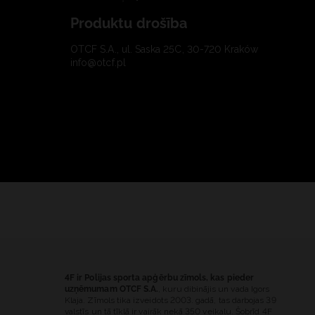
Produktu drošība
OTCF S.A., ul. Saska 25C, 30-720 Kraków
info@otcf.pl
4F ir Polijas sporta apģērbu zīmols, kas pieder
uzņēmumam OTCF S.A.
, kuru dibinājis un vada Igors
Klaja. Zīmols tika izveidots 2003. gadā, tas darbojas 39
valstīs un tā tīklā ir vairāk nekā 350 veikalu. Šobrīd 4F