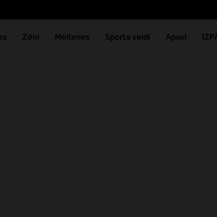
Saņem papild
es
Zēni
Meitenes
Sporta veidi
Apavi
IZ