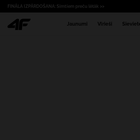
FINĀLA IZPĀRDOŠANA: Simtiem preču lētāk >>
Jaunumi
Vīrieši
Sieviet