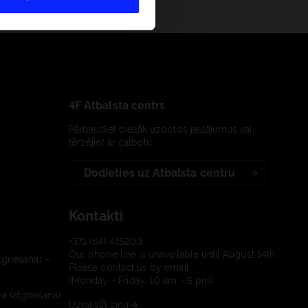
4F Atbalsta centrs
Pārbaudiet biežāk uzdotos jautājumus vai
tērzējiet ar čatbotu:
Dodieties uz Atbalsta centru
Kontakti
+371 (64) 415203
Our phone line is unavailable until August 14th.
tgriešana) –
Please contact us by email.
(Monday - Friday, 10 am - 5 pm)
a (atgriešana)
Uzrakstīt ziņu