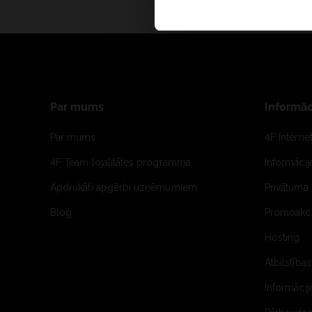
Par mums
Informāc
Par mums
4F Interne
4F Team lojalitātes programma
Informāci
Apdrukāti apģērbi uzņēmumiem
Privātuma 
Blog
Promoakci
Hosting
Atbilstības
Informācij