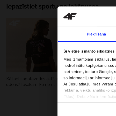
Iepazīstiet sportu no iekšpuses
Piekrišana
Šī vietne izmanto sīkdatnes
Mēs izmantojam sīkfailus, la
nodrošinātu kopīgošanu soci
partneriem, tostarp Google, 
so informāciju ar informāciju
Kā labi sagatavoties aktīvai dienai pie
Kāpēc UV aizsard
Ar Jūsu atļauju, mēs varam pā
ūdens? Iesakām, ko ņemt līdzi
dubultai: UPF a
reklāma, veiktu analītisko iz
tīklus). Detalizētu informāci
PIEGĀDES 