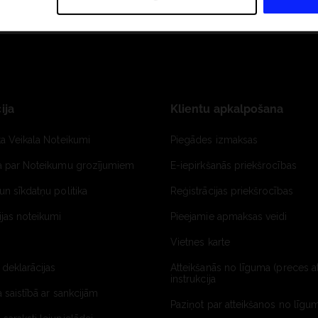
ija
Klientu apkalpošana
ta Veikala Noteikumi
Piegādes izmaksas
ja par Noteikumu grozījumiem
E-iepirkšanās priekšrocības
un sīkdatņu politika
Reģistrācijas priekšrocības
jas noteikumi
Pieejamie apmaksas veidi
Vietnes karte
 deklarācijas
Atteikšanās no līguma (preces a
instrukcija
a saistībā ar sankcijām
Paziņot par atteikšanos no līgum