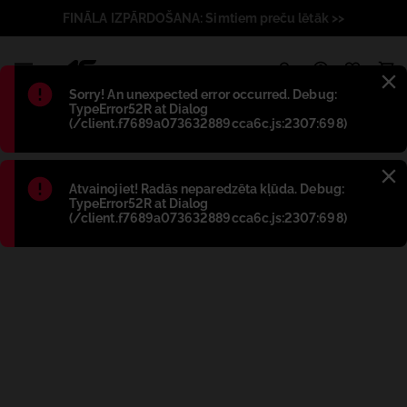
FINĀLA IZPĀRDOŠANA: Simtiem preču lētāk >>
1
Błąd
:
Sorry! An unexpected error occurred. Debug:
TypeError52R at Dialog
(/client.f7689a073632889cca6c.js:2307:698)
Błąd
:
Atvainojiet! Radās neparedzēta kļūda. Debug:
TypeError52R at Dialog
(/client.f7689a073632889cca6c.js:2307:698)