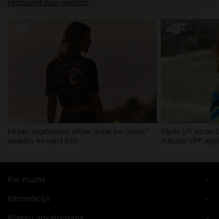
Pārbaudiet visus ierakstus
Kā labi sagatavoties aktīvai dienai pie ūdens?
Kāpēc UV aizsardz
Iesakām, ko ņemt līdzi
dubultai: UPF apģ
Par mums
Informācija
Klientu apkalpošana