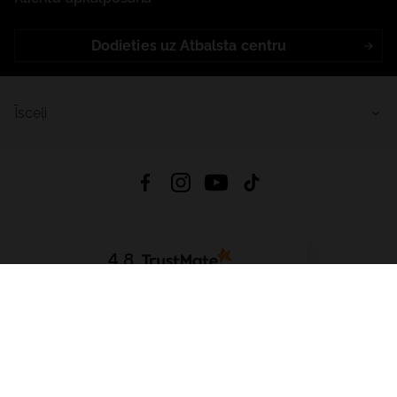
Dodieties uz Atbalsta centru
Īsceļi
4.8
Balstīts uz
15 509
atsauksmes
no visiem laikiem
Lejupielādēt Lietotni:
App Store
Google Play
App Gallery