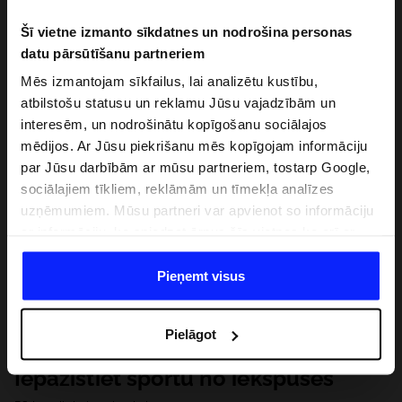
Šī vietne izmanto sīkdatnes un nodrošina personas
datu pārsūtīšanu partneriem
Mēs izmantojam sīkfailus, lai analizētu kustību,
atbilstošu statusu un reklamu Jūsu vajadzībām un
interesēm, un nodrošinātu kopīgošanu sociālajos
mēdijos. Ar Jūsu piekrišanu mēs kopīgojam informāciju
par Jūsu darbībām ar mūsu partneriem, tostarp Google,
sociālajiem tīkliem, reklāmām un tīmekļa analīzes
uzņēmumiem. Mūsu partneri var apvienot so informāciju
ar informāciju, ko sniedzat ārpus šīs vietnes,ka arī ar
datiem, ko viņi iegūst, izmantojot viņu pakalpojumus. Ar
Jūsu atļauju, mēs varam pārsūtīt Jūsu personas datus
Pieņemt visus
saviem partneriem, lai uzlabotu veidu, kadā tiek rādīta
tiešsaites reklāma, veiktu analītisko izpēti, pielāgotu
Pielāgot
saturu un uzlabotu mūsu partneru piedāvātos risinajumus
( piem. socialos tīklus). Detalizētu informāciju var atrast
Iepazīstiet sportu no iekšpuses
mūsu Privātuma politikā un sadaļā "Detaļas".