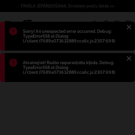
FINĀLA IZPĀRDOŠANA: Simtiem preču lētāk >>
1
Błąd
:
Sorry! An unexpected error occurred. Debug:
TypeError558 at Dialog
(/client.f7689a073632889cca6c.js:2307:698)
Błąd
:
Atvainojiet! Radās neparedzēta kļūda. Debug:
TypeError558 at Dialog
(/client.f7689a073632889cca6c.js:2307:698)