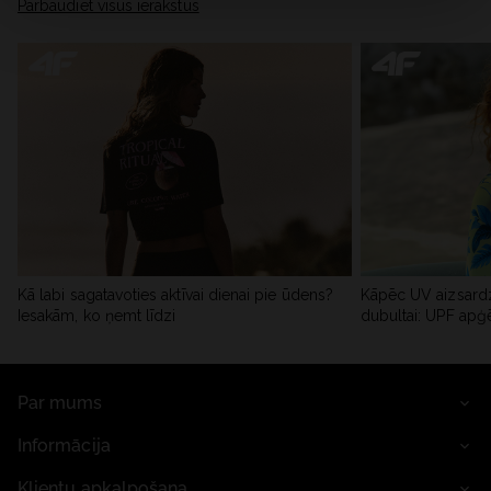
Pārbaudiet visus ierakstus
Kā labi sagatavoties aktīvai dienai pie ūdens?
Kāpēc UV aizsardz
Iesakām, ko ņemt līdzi
dubultai: UPF apģ
Par mums
Informācija
Klientu apkalpošana