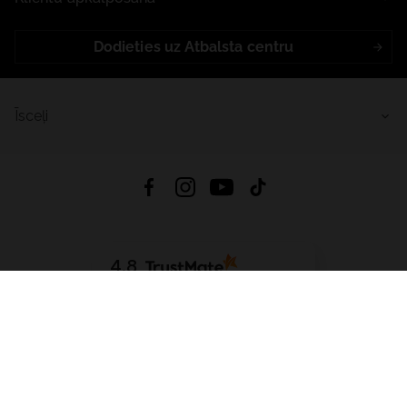
Dodieties uz Atbalsta centru
Īsceļi
4.8
Balstīts uz
15 509
atsauksmes
no visiem laikiem
Lejupielādēt Lietotni:
App Store
Google Play
App Gallery