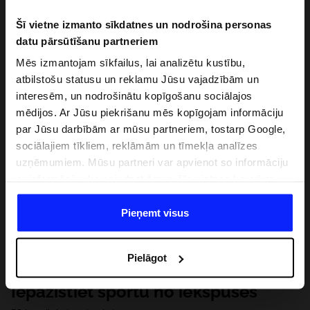
Šī vietne izmanto sīkdatnes un nodrošina personas
datu pārsūtīšanu partneriem
Mēs izmantojam sīkfailus, lai analizētu kustību,
atbilstošu statusu un reklamu Jūsu vajadzībām un
interesēm, un nodrošinātu kopīgošanu sociālajos
mēdijos. Ar Jūsu piekrišanu mēs kopīgojam informāciju
par Jūsu darbībām ar mūsu partneriem, tostarp Google,
sociālajiem tīkliem, reklāmām un tīmekļa analīzes
uzņēmumiem. Mūsu partneri var apvienot so informāciju
ar informāciju, ko sniedzat ārpus šīs vietnes,ka arī ar
datiem, ko viņi iegūst, izmantojot viņu pakalpojumus. Ar
Jūsu atļauju, mēs varam pārsūtīt Jūsu personas datus
Pieņemt visus
saviem partneriem, lai uzlabotu veidu, kadā tiek rādīta
tiešsaites reklāma, veiktu analītisko izpēti, pielāgotu
Pielāgot
saturu un uzlabotu mūsu partneru piedāvātos risinajumus
( piem. socialos tīklus). Detalizētu informāciju var atrast
Iepazīstiet sportu no iekšpuses
mūsu Privātuma politikā un sadaļā "Detaļas".