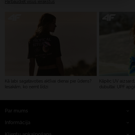
Pārbaudiet visus ierakstus
Kā labi sagatavoties aktīvai dienai pie ūdens?
Kāpēc UV aizsardz
Iesakām, ko ņemt līdzi
dubultai: UPF apģ
Par mums
Informācija
Klientu apkalpošana