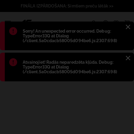
FINĀLA IZPĀRDOŠANA: Simtiem preču lētāk >>
1
Błąd
:
Sorry! An unexpected error occurred. Debug:
TypeError33Q at Dialog
(/client.5a0cdacb58005d094be6.js:2307:698)
Błąd
:
Atvainojiet! Radās neparedzēta kļūda. Debug:
TypeError33Q at Dialog
(/client.5a0cdacb58005d094be6.js:2307:698)