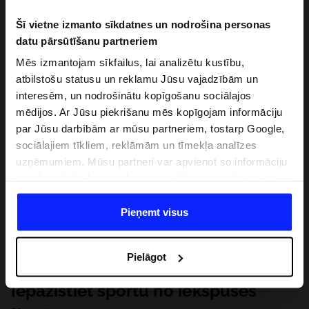
Šī vietne izmanto sīkdatnes un nodrošina personas
datu pārsūtīšanu partneriem
Mēs izmantojam sīkfailus, lai analizētu kustību,
atbilstošu statusu un reklamu Jūsu vajadzībām un
interesēm, un nodrošinātu kopīgošanu sociālajos
mēdijos. Ar Jūsu piekrišanu mēs kopīgojam informāciju
par Jūsu darbībām ar mūsu partneriem, tostarp Google,
sociālajiem tīkliem, reklāmām un tīmekļa analīzes
uzņēmumiem. Mūsu partneri var apvienot so informāciju
ar informāciju, ko sniedzat ārpus šīs vietnes,ka arī ar
datiem, ko viņi iegūst, izmantojot viņu pakalpojumus. Ar
Jūsu atļauju, mēs varam pārsūtīt Jūsu personas datus
Pieņemt visus
saviem partneriem, lai uzlabotu veidu, kadā tiek rādīta
tiešsaites reklāma, veiktu analītisko izpēti, pielāgotu
Pielāgot
saturu un uzlabotu mūsu partneru piedāvātos risinajumus
( piem. socialos tīklus). Detalizētu informāciju var atrast
Iepazīstiet sportu no iekšpuses
mūsu Privātuma politikā un sadaļā "Detaļas".