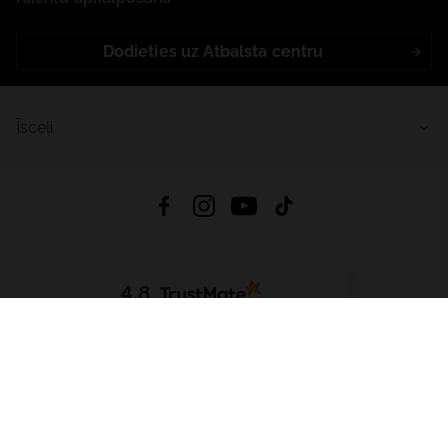
Dodieties uz Atbalsta centru
Īsceļi
4.8
Balstīts uz
15 514
atsauksmes
no visiem laikiem
Lejupielādēt Lietotni:
App Store
Google Play
App Gallery