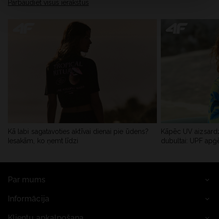
Pārbaudiet visus ierakstus
Kā labi sagatavoties aktīvai dienai pie ūdens?
Kāpēc UV aizsardz
Iesakām, ko ņemt līdzi
dubultai: UPF apģ
Par mums
Informācija
Klientu apkalpošana