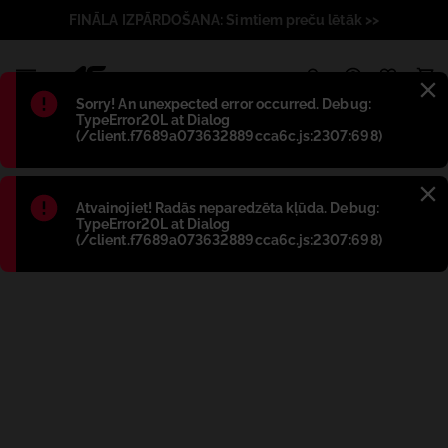
FINĀLA IZPĀRDOŠANA: Simtiem preču lētāk >>
1
Błąd
:
Sorry! An unexpected error occurred. Debug:
TypeError20L at Dialog
(/client.f7689a073632889cca6c.js:2307:698)
Błąd
:
Atvainojiet! Radās neparedzēta kļūda. Debug:
TypeError20L at Dialog
(/client.f7689a073632889cca6c.js:2307:698)