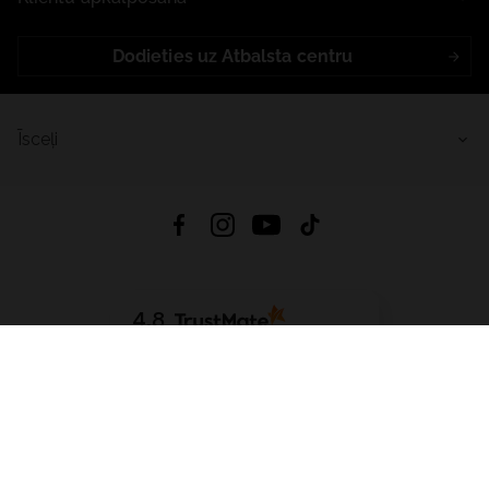
Dodieties uz Atbalsta centru
Īsceļi
4.8
Balstīts uz
15 511
atsauksmes
no visiem laikiem
Lejupielādēt Lietotni:
App Store
Google Play
App Gallery