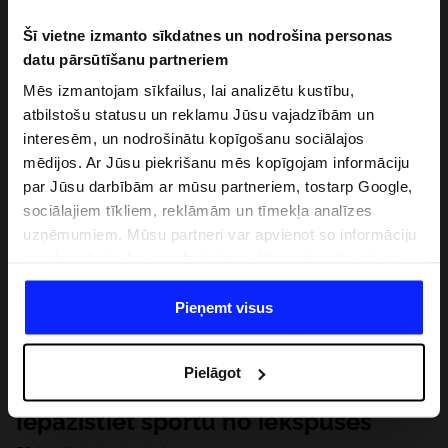
Šī vietne izmanto sīkdatnes un nodrošina personas
datu pārsūtīšanu partneriem
Mēs izmantojam sīkfailus, lai analizētu kustību,
atbilstošu statusu un reklamu Jūsu vajadzībām un
interesēm, un nodrošinātu kopīgošanu sociālajos
mēdijos. Ar Jūsu piekrišanu mēs kopīgojam informāciju
par Jūsu darbībām ar mūsu partneriem, tostarp Google,
sociālajiem tīkliem, reklāmām un tīmekļa analīzes
uzņēmumiem. Mūsu partneri var apvienot so informāciju
ar informāciju, ko sniedzat ārpus šīs vietnes,ka arī ar
datiem, ko viņi iegūst, izmantojot viņu pakalpojumus. Ar
Jūsu atļauju, mēs varam pārsūtīt Jūsu personas datus
Pieņemt visus
saviem partneriem, lai uzlabotu veidu, kadā tiek rādīta
tiešsaites reklāma, veiktu analītisko izpēti, pielāgotu
Pielāgot
saturu un uzlabotu mūsu partneru piedāvātos risinajumus
( piem. socialos tīklus). Detalizētu informāciju var atrast
Iepazīstiet sportu no iekšpuses
mūsu Privātuma politikā un sadaļā "Detaļas".