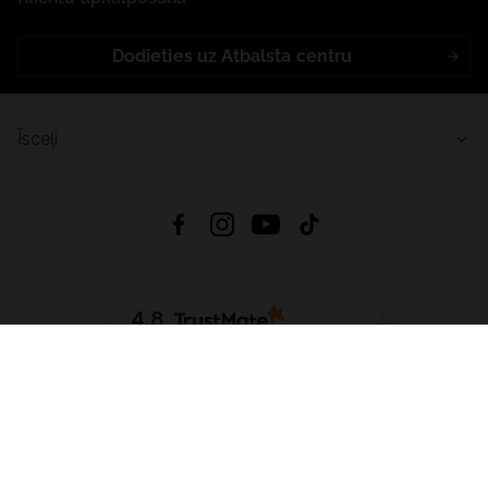
Dodieties uz Atbalsta centru
Īsceļi
4.8
Balstīts uz
15 514
atsauksmes
no visiem laikiem
Lejupielādēt Lietotni:
App Store
Google Play
App Gallery