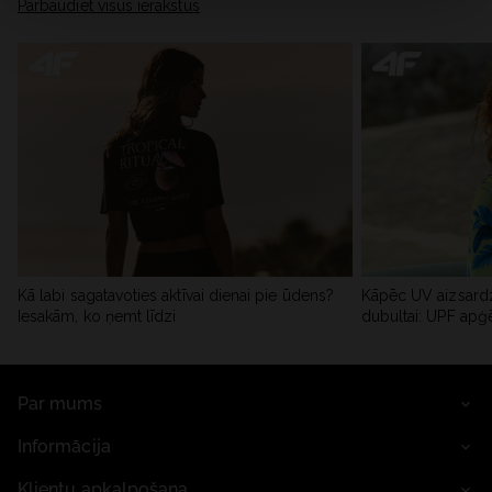
Pārbaudiet visus ierakstus
Kā labi sagatavoties aktīvai dienai pie ūdens?
Kāpēc UV aizsardz
Iesakām, ko ņemt līdzi
dubultai: UPF apģ
Par mums
Informācija
Klientu apkalpošana