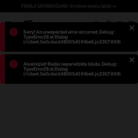
FINĀLA IZPĀRDOŠANA: Simtiem preču lētāk >>
1
Błąd
:
Sorry! An unexpected error occurred. Debug:
TypeError28 at Dialog
(/client.5a0cdacb58005d094be6.js:2307:698)
Błąd
:
Atvainojiet! Radās neparedzēta kļūda. Debug:
TypeError28 at Dialog
(/client.5a0cdacb58005d094be6.js:2307:698)