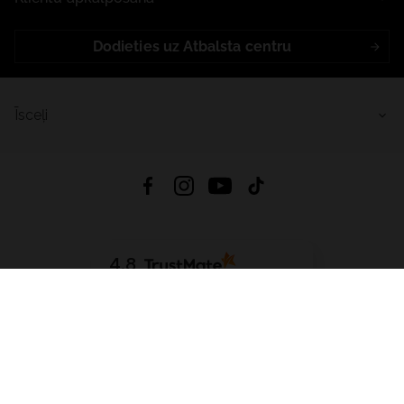
Dodieties uz Atbalsta centru
Īsceļi
4.8
Balstīts uz
15 511
atsauksmes
no visiem laikiem
Lejupielādēt Lietotni:
App Store
Google Play
App Gallery