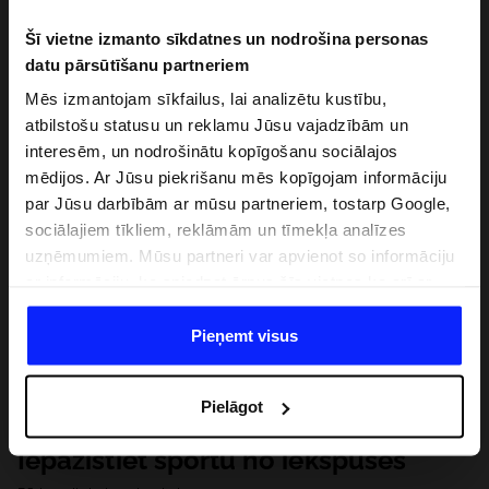
Šī vietne izmanto sīkdatnes un nodrošina personas
datu pārsūtīšanu partneriem
Mēs izmantojam sīkfailus, lai analizētu kustību,
atbilstošu statusu un reklamu Jūsu vajadzībām un
interesēm, un nodrošinātu kopīgošanu sociālajos
mēdijos. Ar Jūsu piekrišanu mēs kopīgojam informāciju
par Jūsu darbībām ar mūsu partneriem, tostarp Google,
sociālajiem tīkliem, reklāmām un tīmekļa analīzes
uzņēmumiem. Mūsu partneri var apvienot so informāciju
ar informāciju, ko sniedzat ārpus šīs vietnes,ka arī ar
datiem, ko viņi iegūst, izmantojot viņu pakalpojumus. Ar
Jūsu atļauju, mēs varam pārsūtīt Jūsu personas datus
Pieņemt visus
saviem partneriem, lai uzlabotu veidu, kadā tiek rādīta
tiešsaites reklāma, veiktu analītisko izpēti, pielāgotu
Pielāgot
saturu un uzlabotu mūsu partneru piedāvātos risinajumus
( piem. socialos tīklus). Detalizētu informāciju var atrast
Iepazīstiet sportu no iekšpuses
mūsu Privātuma politikā un sadaļā "Detaļas".