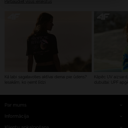
Pārbaudiet visus ierakstus
Kā labi sagatavoties aktīvai dienai pie ūdens?
Kāpēc UV aizsardz
Iesakām, ko ņemt līdzi
dubultai: UPF apģ
Par mums
Informācija
Klientu apkalpošana