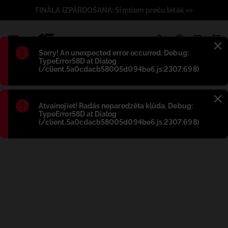
FINĀLA IZPĀRDOŠANA: Simtiem preču lētāk >>
1
Błąd
:
Sorry! An unexpected error occurred. Debug:
TypeError58D at Dialog
(/client.5a0cdacb58005d094be6.js:2307:698)
Błąd
:
Atvainojiet! Radās neparedzēta kļūda. Debug:
TypeError58D at Dialog
(/client.5a0cdacb58005d094be6.js:2307:698)