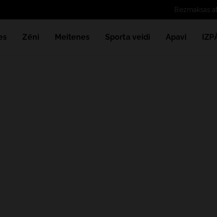
Bezmaksas att
es
Zēni
Meitenes
Sporta veidi
Apavi
IZ