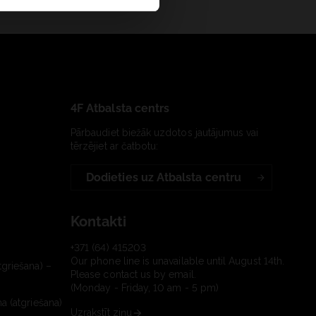
4F Atbalsta centrs
Pārbaudiet biežāk uzdotos jautājumus vai
tērzējiet ar čatbotu:
Dodieties uz Atbalsta centru
Kontakti
+371 (64) 415203
Our phone line is unavailable until August 14th.
tgriešana) –
Please contact us by email.
(Monday - Friday, 10 am - 5 pm)
a (atgriešana)
Uzrakstīt ziņu