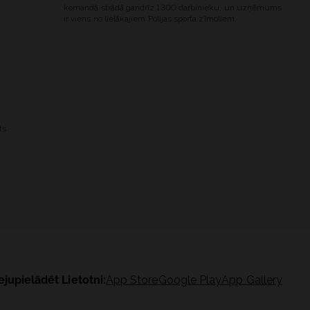
komandā strādā gandrīz 1300 darbinieku, un uzņēmums
ir viens no lielākajiem Polijas sporta zīmoliem.
ts
ejupielādēt Lietotni:
App Store
Google Play
App Gallery