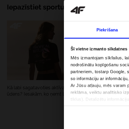
Iepazīstiet sportu no iekšpuses
Piekrišana
Šī vietne izmanto sīkdatnes
Mēs izmantojam sīkfailus, la
nodrošinātu kopīgošanu soci
partneriem, tostarp Google, 
so informāciju ar informāciju
Ar Jūsu atļauju, mēs varam pā
Kā labi sagatavoties aktīvai dienai pie
Kāpēc UV aizsard
reklāma, veiktu analītisko iz
ūdens? Iesakām, ko ņemt līdzi
dubultai: UPF a
tīklus). Detalizētu informāci
PIEGĀDES 