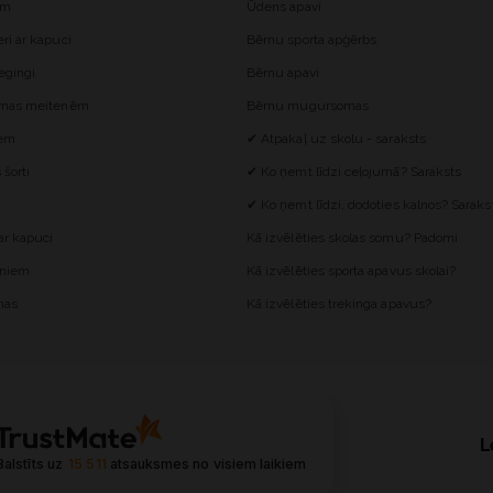
ēm
Ūdens apavi
i ar kapuci
Bērnu sporta apģērbs
egingi
Bērnu apavi
omas meitenēm
Bērnu mugursomas
iem
✔ Atpakaļ uz skolu - saraksts
šorti
✔ Ko ņemt līdzi ceļojumā? Saraksts
✔ Ko ņemt līdzi, dodoties kalnos? Saraks
r kapuci
Kā izvēlēties skolas somu? Padomi
ēniem
Kā izvēlēties sporta apavus skolai?
mas
Kā izvēlēties trekinga apavus?
L
Balstīts uz
15 511
atsauksmes
no visiem laikiem