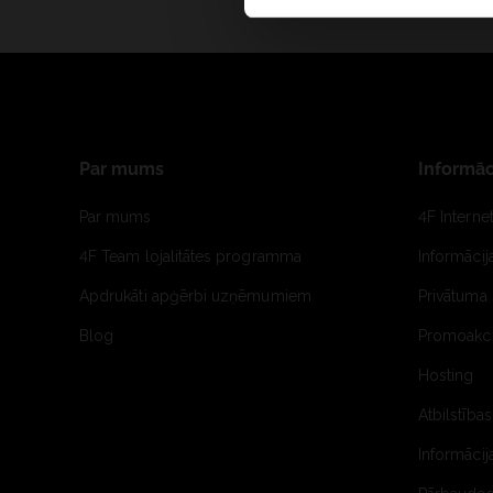
Par mums
Informāc
Par mums
4F Interne
4F Team lojalitātes programma
Informāci
Apdrukāti apģērbi uzņēmumiem
Privātuma 
Blog
Promoakci
Hosting
Atbilstības
Informācij