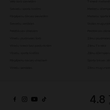
Velo šorti sievietēm
T krekli meiten
Sieviešu sporta kostīmi
Meiteņu džemper
Pārgājienu bikses sievietēm
Meiteņu sporta l
Sieviešu sandales
Skolas mugurs
Peldbikses vīriešiem
Peldbikses zēn
Vīriešu pludmales šorti
Zēnu pludmales 
Vīriešu krekli bez piedurknēm
Zēnu T krekli
Vīriešu sporta kostīmi
Zēnu džemperi a
Pārgājienu bikses vīriešiem
Sporta bikses z
Vīriešu sandales
Zēnu mugurso
4.8