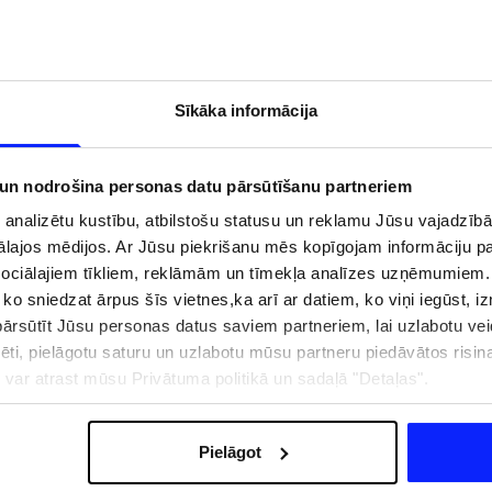
Sīkāka informācija
 un nodrošina personas datu pārsūtīšanu partneriem
i analizētu kustību, atbilstošu statusu un reklamu Jūsu vajadzī
ālajos mēdijos. Ar Jūsu piekrišanu mēs kopīgojam informāciju 
sociālajiem tīkliem, reklāmām un tīmekļa analīzes uzņēmumiem.
, ko sniedzat ārpus šīs vietnes,ka arī ar datiem, ko viņi iegūst, 
rsūtīt Jūsu personas datus saviem partneriem, lai uzlabotu veid
zībai pie ūdens jābūt
Jaunā 4F tenisa un padela kolekcija.
pēti, pielāgotu saturu un uzlabotu mūsu partneru piedāvātos risi
pģērbs + SPF
Sportiska funkcionalitāte satiekas ar
ju var atrast mūsu Privātuma politikā un sadaļā "Detaļas".
mūsdienīgu stilu
Pielāgot
IZMAKSAS
VEIKALU ADRESES
B2B
4F TEAM LOJALITĀTES PR