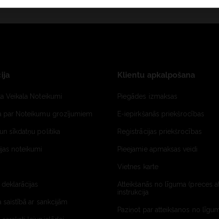
ija
Klientu apkalpošana
ta Veikala Noteikumi
Piegādes izmaksas
ja par Noteikumu grozījumiem
E-iepirkšanās priekšrocības
un sīkdatņu politika
Reģistrācijas priekšrocības
jas noteikumi
Pieejamie apmaksas veidi
Vietnes karte
 deklarācijas
Atteikšanās no līguma (preces a
instrukcija
a saistībā ar sankcijām
Paziņot par atteikšanos no līgum