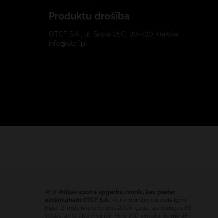
Produktu drošība
OTCF S.A., ul. Saska 25C, 30-720 Kraków
info@otcf.pl
4F ir Polijas sporta apģērbu zīmols, kas pieder
uzņēmumam OTCF S.A.
, kuru dibinājis un vada Igors
Klaja. Zīmols tika izveidots 2003. gadā, tas darbojas 39
valstīs un tā tīklā ir vairāk nekā 350 veikalu. Šobrīd 4F