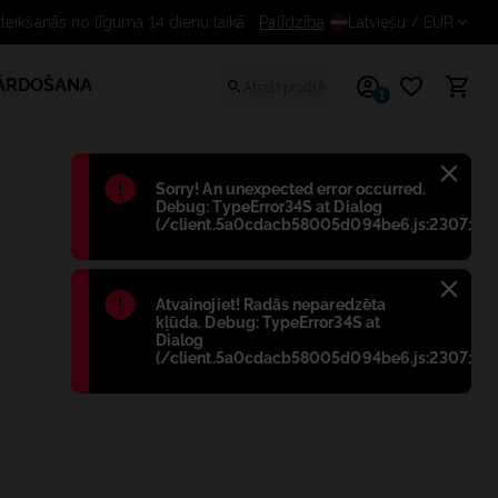
eikšanās no līguma 14 dienu laikā
Palīdzība
Latviešu
/ EUR
PĀRDOŠANA
1
Błąd
:
Sorry! An unexpected error occurred.
Debug: TypeError34S at Dialog
(/client.5a0cdacb58005d094be6.js:2307:698
Błąd
:
Atvainojiet! Radās neparedzēta
kļūda. Debug: TypeError34S at
Dialog
(/client.5a0cdacb58005d094be6.js:2307:698