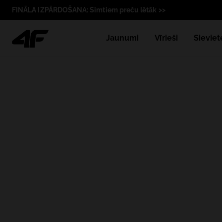
FINĀLA IZPĀRDOŠANA: Simtiem preču lētāk >>
Jaunumi
Vīrieši
Sieviet