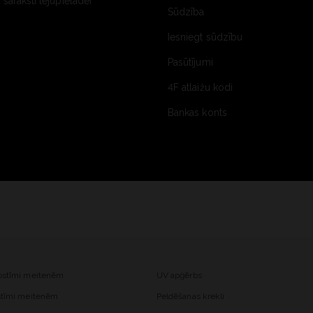
saraksti lejupielādei
Sūdzība
Iesniegt sūdzību
Pasūtījumi
4F atlaižu kodi
Bankas konts
kostīmi meitenēm
UV apģērbs
ostīmi meitenēm
Peldēšanas krekli