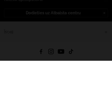
Dodieties uz Atbalsta centru
Īsceļi
4.8
Balstīts uz
15 514
atsauksmes
no visiem laikiem
Lejupielādēt Lietotni:
App Store
Google Play
App Gallery