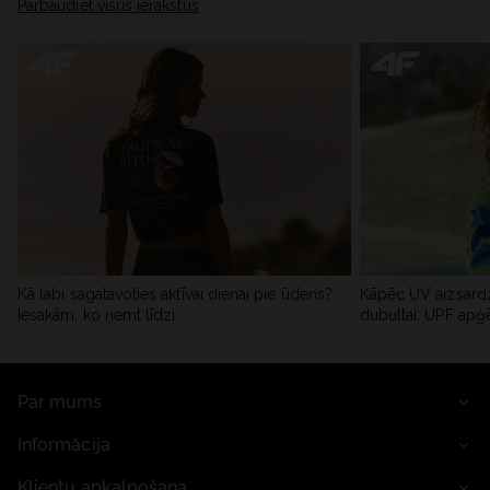
Pārbaudiet visus ierakstus
Kā labi sagatavoties aktīvai dienai pie ūdens?
Kāpēc UV aizsardz
Iesakām, ko ņemt līdzi
dubultai: UPF apģ
Par mums
Informācija
Klientu apkalpošana