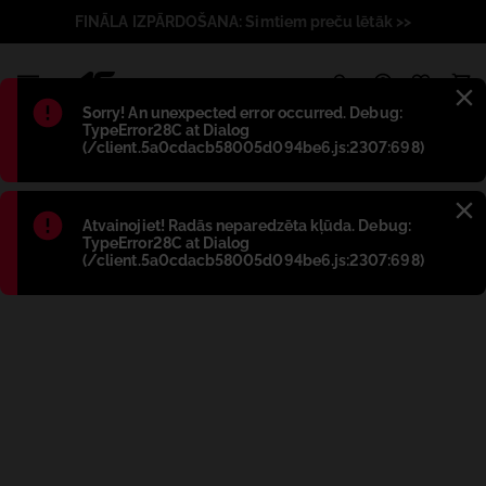
FINĀLA IZPĀRDOŠANA: Simtiem preču lētāk >>
1
Błąd
:
Sorry! An unexpected error occurred. Debug:
TypeError28C at Dialog
(/client.5a0cdacb58005d094be6.js:2307:698)
Błąd
:
Atvainojiet! Radās neparedzēta kļūda. Debug:
TypeError28C at Dialog
(/client.5a0cdacb58005d094be6.js:2307:698)