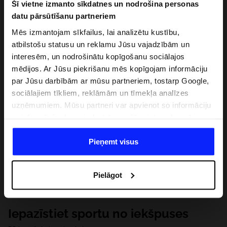
Šī vietne izmanto sīkdatnes un nodrošina personas
datu pārsūtīšanu partneriem
Mēs izmantojam sīkfailus, lai analizētu kustību,
atbilstošu statusu un reklamu Jūsu vajadzībām un
interesēm, un nodrošinātu kopīgošanu sociālajos
mēdijos. Ar Jūsu piekrišanu mēs kopīgojam informāciju
par Jūsu darbībām ar mūsu partneriem, tostarp Google,
sociālajiem tīkliem, reklāmām un tīmekļa analīzes
uzņēmumiem. Mūsu partneri var apvienot so informāciju
ar informāciju, ko sniedzat ārpus šīs vietnes,ka arī ar
datiem, ko viņi iegūst, izmantojot viņu pakalpojumus. Ar
Jūsu atļauju, mēs varam pārsūtīt Jūsu personas datus
Pieņemt visus
saviem partneriem, lai uzlabotu veidu, kadā tiek rādīta
tiešsaites reklāma, veiktu analītisko izpēti, pielāgotu
Pielāgot
saturu un uzlabotu mūsu partneru piedāvātos risinajumus
( piem. socialos tīklus). Detalizētu informāciju var atrast
mūsu Privātuma politikā un sadaļā "Detaļas".
Iepazīstiet sportu no iekšpuses