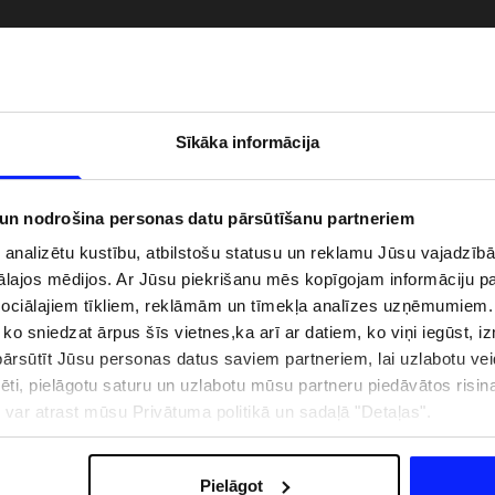
Sīkāka informācija
 un nodrošina personas datu pārsūtīšanu partneriem
i analizētu kustību, atbilstošu statusu un reklamu Jūsu vajadzī
ālajos mēdijos. Ar Jūsu piekrišanu mēs kopīgojam informāciju 
sociālajiem tīkliem, reklāmām un tīmekļa analīzes uzņēmumiem.
, ko sniedzat ārpus šīs vietnes,ka arī ar datiem, ko viņi iegūst, 
zībai pie ūdens jābūt
Jaunā 4F tenisa un padela kolekcija.
rsūtīt Jūsu personas datus saviem partneriem, lai uzlabotu veid
pģērbs + SPF
Sportiska funkcionalitāte satiekas ar
mūsdienīgu stilu
pēti, pielāgotu saturu un uzlabotu mūsu partneru piedāvātos risi
ju var atrast mūsu Privātuma politikā un sadaļā "Detaļas".
IZMAKSAS
VEIKALU ADRESES
B2B
4F TEAM LOJALITĀTES PR
Pielāgot