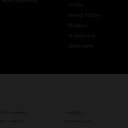
saraksti lejupielādei
Sūdzība
Iesniegt sūdzību
Pasūtījumi
4F atlaižu kodi
Bankas konts
kostīmi meitenēm
UV apģērbs
ostīmi meitenēm
Peldēšanas krekli