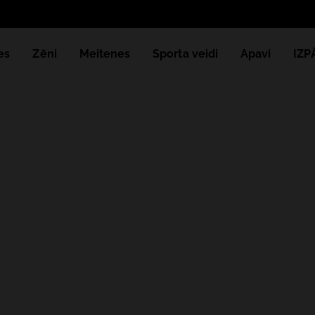
es
Zēni
Meitenes
Sporta veidi
Apavi
IZ