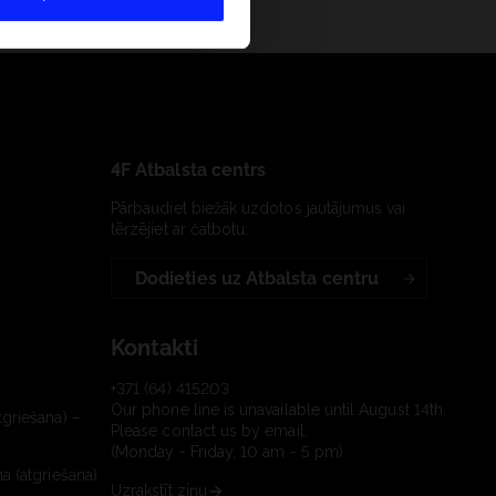
4F Atbalsta centrs
Pārbaudiet biežāk uzdotos jautājumus vai
tērzējiet ar čatbotu:
Dodieties uz Atbalsta centru
Kontakti
+371 (64) 415203
Our phone line is unavailable until August 14th.
tgriešana) –
Please contact us by email.
(Monday - Friday, 10 am - 5 pm)
a (atgriešana)
Uzrakstīt ziņu