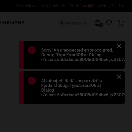
Palīdzība
Saņem papildus atlaidi reģistrēt
Latviešu
/ EUR
PĀRDOŠANA
1
Błąd
:
Sorry! An unexpected error occurred.
Debug: TypeError308 at Dialog
(/client.5a0cdacb58005d094be6.js:2307:698
Błąd
:
Atvainojiet! Radās neparedzēta
kļūda. Debug: TypeError308 at
Dialog
(/client.5a0cdacb58005d094be6.js:2307:698