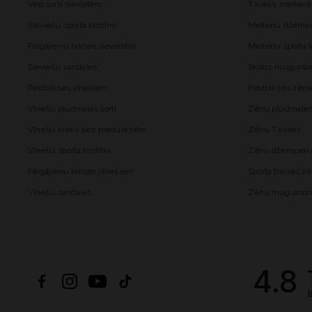
Velo šorti sievietēm
T krekli meiten
Sieviešu sporta kostīmi
Meiteņu džemper
Pārgājienu bikses sievietēm
Meiteņu sporta l
Sieviešu sandales
Skolas mugurs
Peldbikses vīriešiem
Peldbikses zēn
Vīriešu pludmales šorti
Zēnu pludmales 
Vīriešu krekli bez piedurknēm
Zēnu T krekli
Vīriešu sporta kostīmi
Zēnu džemperi a
Pārgājienu bikses vīriešiem
Sporta bikses z
Vīriešu sandales
Zēnu mugurso
4.8
B