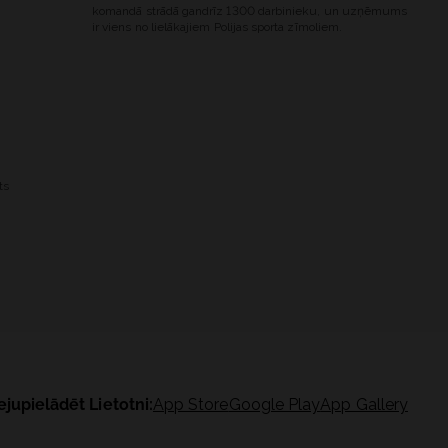
komandā strādā gandrīz 1300 darbinieku, un uzņēmums
ir viens no lielākajiem Polijas sporta zīmoliem.
ts
ejupielādēt Lietotni:
App Store
Google Play
App Gallery