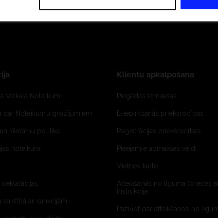
ija
Klientu apkalpošana
ta Veikala Noteikumi
Piegādes izmaksas
ja par Noteikumu grozījumiem
E-iepirkšanās priekšrocības
un sīkdatņu politika
Reģistrācijas priekšrocības
jas noteikumi
Pieejamie apmaksas veidi
Vietnes karte
 deklarācijas
Atteikšanās no līguma (preces a
instrukcija
a saistībā ar sankcijām
Paziņot par atteikšanos no līgum