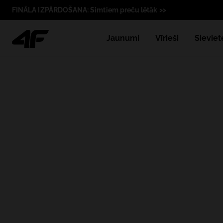
FINĀLA IZPĀRDOŠANA: Simtiem preču lētāk >>
Jaunumi
Vīrieši
Sieviet