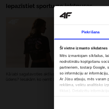
Iepazīstiet sportu no iekšpuses
Piekrišana
Šī vietne izmanto sīkdatnes
Mēs izmantojam sīkfailus, la
nodrošinātu kopīgošanu soci
partneriem, tostarp Google, 
so informāciju ar informāciju
Kā labi sagatavoties aktīvai dienai pie
Kāpēc UV aizsard
Ar Jūsu atļauju, mēs varam pā
ūdens? Iesakām, ko ņemt līdzi
dubultai: UPF a
reklāma, veiktu analītisko iz
tīklus). Detalizētu informāci
PIEGĀDES 