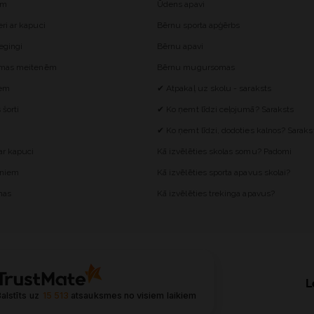
ēm
Ūdens apavi
i ar kapuci
Bērnu sporta apģērbs
egingi
Bērnu apavi
omas meitenēm
Bērnu mugursomas
iem
✔ Atpakaļ uz skolu - saraksts
šorti
✔ Ko ņemt līdzi ceļojumā? Saraksts
✔ Ko ņemt līdzi, dodoties kalnos? Saraks
r kapuci
Kā izvēlēties skolas somu? Padomi
ēniem
Kā izvēlēties sporta apavus skolai?
mas
Kā izvēlēties trekinga apavus?
L
alstīts uz
15 513
atsauksmes
no visiem laikiem