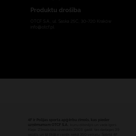
Produktu drošība
OTCF S.A., ul. Saska 25C, 30-720 Kraków
info@otcf.pl
4F ir Polijas sporta apģērbu zīmols, kas pieder
uzņēmumam OTCF S.A.
, kuru dibinājis un vada Igors
Klaja. Zīmols tika izveidots 2003. gadā, tas darbojas 39
valstīs un tā tīklā ir vairāk nekā 350 veikalu. Šobrīd 4F