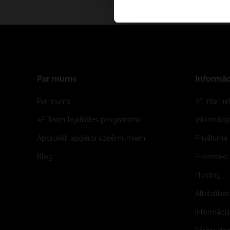
Par mums
Informāc
Par mums
4F Interne
4F Team lojalitātes programma
Informāci
Apdrukāti apģērbi uzņēmumiem
Privātuma 
Blog
Promoakci
Hosting
Atbilstības
Informācij