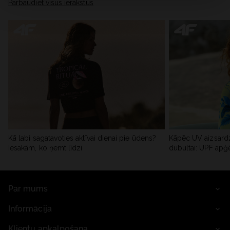
Pārbaudiet visus ierakstus
Kā labi sagatavoties aktīvai dienai pie ūdens?
Kāpēc UV aizsardz
Iesakām, ko ņemt līdzi
dubultai: UPF apģ
Par mums
Informācija
Klientu apkalpošana