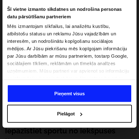
Šī vietne izmanto sīkdatnes un nodrošina personas
datu pārsūtīšanu partneriem
Mēs izmantojam sīkfailus, lai analizētu kustību,
atbilstošu statusu un reklamu Jūsu vajadzībām un
interesēm, un nodrošinātu kopīgošanu sociālajos
mēdijos. Ar Jūsu piekrišanu mēs kopīgojam informāciju
par Jūsu darbībām ar mūsu partneriem, tostarp Google,
sociālajiem tīkliem, reklāmām un tīmekļa analīzes
uzņēmumiem. Mūsu partneri var apvienot so informāciju
ar informāciju, ko sniedzat ārpus šīs vietnes,ka arī ar
datiem, ko viņi iegūst, izmantojot viņu pakalpojumus. Ar
Jūsu atļauju, mēs varam pārsūtīt Jūsu personas datus
Pieņemt visus
saviem partneriem, lai uzlabotu veidu, kadā tiek rādīta
tiešsaites reklāma, veiktu analītisko izpēti, pielāgotu
Pielāgot
saturu un uzlabotu mūsu partneru piedāvātos risinajumus
( piem. socialos tīklus). Detalizētu informāciju var atrast
Iepazīstiet sportu no iekšpuses
mūsu Privātuma politikā un sadaļā "Detaļas".