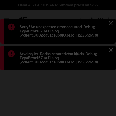
FINĀLA IZPĀRDOŠANA: Simtiem preču lētāk >>
1
Błąd
:
Sorry! An unexpected error occurred. Debug:
TypeError16Z at Dialog
(/client.3002ca91c18b8f0343cf.js:2265:698)
Błąd
:
Atvainojiet! Radās neparedzēta kļūda. Debug:
TypeError16Z at Dialog
(/client.3002ca91c18b8f0343cf.js:2265:698)