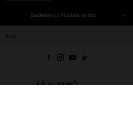
Dodieties uz Atbalsta centru
Īsceļi
4.8
Balstīts uz
15 507
atsauksmes
no visiem laikiem
Lejupielādēt Lietotni:
App Store
Google Play
App Gallery
Visas tiesības aizsargātas © 2026