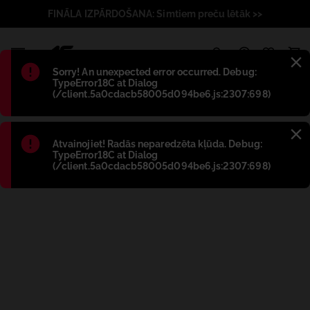
FINĀLA IZPĀRDOŠANA: Simtiem preču lētāk >>
1
Błąd
:
Sorry! An unexpected error occurred. Debug:
TypeError18C at Dialog
(/client.5a0cdacb58005d094be6.js:2307:698)
Błąd
:
Atvainojiet! Radās neparedzēta kļūda. Debug:
TypeError18C at Dialog
(/client.5a0cdacb58005d094be6.js:2307:698)