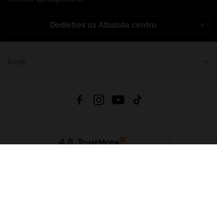
Dodieties uz Atbalsta centru
Īsceļi
4.8
Balstīts uz
15 511
atsauksmes
no visiem laikiem
Lejupielādēt Lietotni:
App Store
Google Play
App Gallery