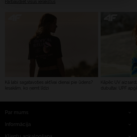
Pārbaudiet visus ierakstus
Kā labi sagatavoties aktīvai dienai pie ūdens?
Kāpēc UV aizsardz
Iesakām, ko ņemt līdzi
dubultai: UPF apģ
Par mums
Informācija
Klientu apkalpošana