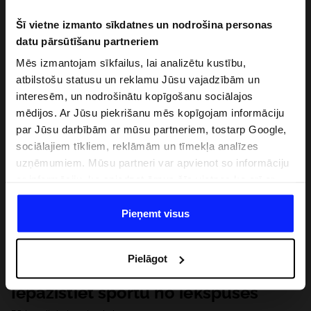
Šī vietne izmanto sīkdatnes un nodrošina personas
datu pārsūtīšanu partneriem
Mēs izmantojam sīkfailus, lai analizētu kustību,
atbilstošu statusu un reklamu Jūsu vajadzībām un
interesēm, un nodrošinātu kopīgošanu sociālajos
mēdijos. Ar Jūsu piekrišanu mēs kopīgojam informāciju
par Jūsu darbībām ar mūsu partneriem, tostarp Google,
sociālajiem tīkliem, reklāmām un tīmekļa analīzes
uzņēmumiem. Mūsu partneri var apvienot so informāciju
ar informāciju, ko sniedzat ārpus šīs vietnes,ka arī ar
datiem, ko viņi iegūst, izmantojot viņu pakalpojumus. Ar
Jūsu atļauju, mēs varam pārsūtīt Jūsu personas datus
Pieņemt visus
saviem partneriem, lai uzlabotu veidu, kadā tiek rādīta
tiešsaites reklāma, veiktu analītisko izpēti, pielāgotu
Pielāgot
saturu un uzlabotu mūsu partneru piedāvātos risinajumus
( piem. socialos tīklus). Detalizētu informāciju var atrast
Iepazīstiet sportu no iekšpuses
mūsu Privātuma politikā un sadaļā "Detaļas".