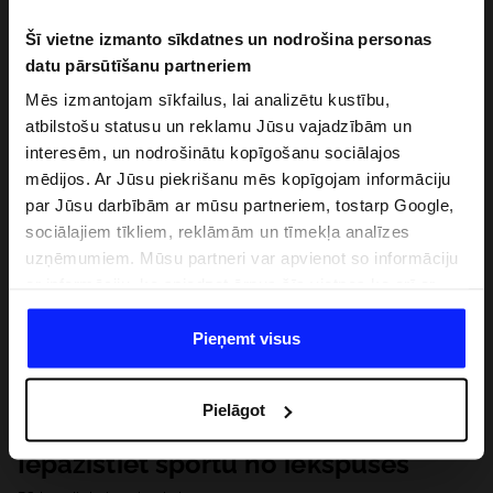
Šī vietne izmanto sīkdatnes un nodrošina personas
datu pārsūtīšanu partneriem
Mēs izmantojam sīkfailus, lai analizētu kustību,
atbilstošu statusu un reklamu Jūsu vajadzībām un
interesēm, un nodrošinātu kopīgošanu sociālajos
mēdijos. Ar Jūsu piekrišanu mēs kopīgojam informāciju
par Jūsu darbībām ar mūsu partneriem, tostarp Google,
sociālajiem tīkliem, reklāmām un tīmekļa analīzes
uzņēmumiem. Mūsu partneri var apvienot so informāciju
ar informāciju, ko sniedzat ārpus šīs vietnes,ka arī ar
datiem, ko viņi iegūst, izmantojot viņu pakalpojumus. Ar
Jūsu atļauju, mēs varam pārsūtīt Jūsu personas datus
Pieņemt visus
saviem partneriem, lai uzlabotu veidu, kadā tiek rādīta
tiešsaites reklāma, veiktu analītisko izpēti, pielāgotu
Pielāgot
saturu un uzlabotu mūsu partneru piedāvātos risinajumus
( piem. socialos tīklus). Detalizētu informāciju var atrast
Iepazīstiet sportu no iekšpuses
mūsu Privātuma politikā un sadaļā "Detaļas".