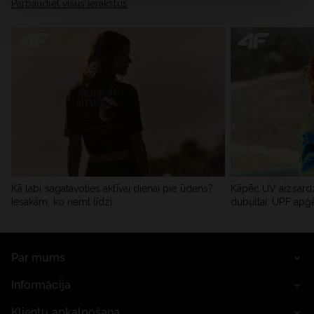
Pārbaudiet visus ierakstus
Kā labi sagatavoties aktīvai dienai pie ūdens?
Kāpēc UV aizsardz
Iesakām, ko ņemt līdzi
dubultai: UPF apģ
Par mums
Informācija
Klientu apkalpošana