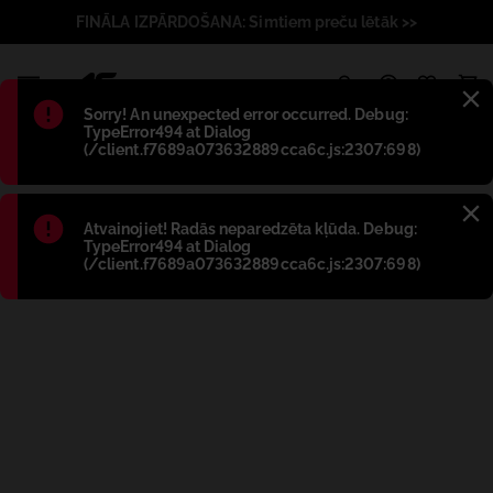
FINĀLA IZPĀRDOŠANA: Simtiem preču lētāk >>
1
Błąd
:
Sorry! An unexpected error occurred. Debug:
TypeError494 at Dialog
(/client.f7689a073632889cca6c.js:2307:698)
Błąd
:
Atvainojiet! Radās neparedzēta kļūda. Debug:
TypeError494 at Dialog
(/client.f7689a073632889cca6c.js:2307:698)