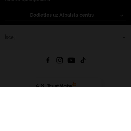
Dodieties uz Atbalsta centru
Īsceļi
4.8
Balstīts uz
15 509
atsauksmes
no visiem laikiem
Lejupielādēt Lietotni:
App Store
Google Play
App Gallery