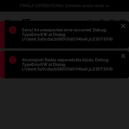
FINĀLA IZPĀRDOŠANA: Simtiem preču lētāk >>
1
Błąd
:
Sorry! An unexpected error occurred. Debug:
TypeError6W at Dialog
(/client.5a0cdacb58005d094be6.js:2307:698)
Błąd
:
Atvainojiet! Radās neparedzēta kļūda. Debug:
TypeError6W at Dialog
(/client.5a0cdacb58005d094be6.js:2307:698)