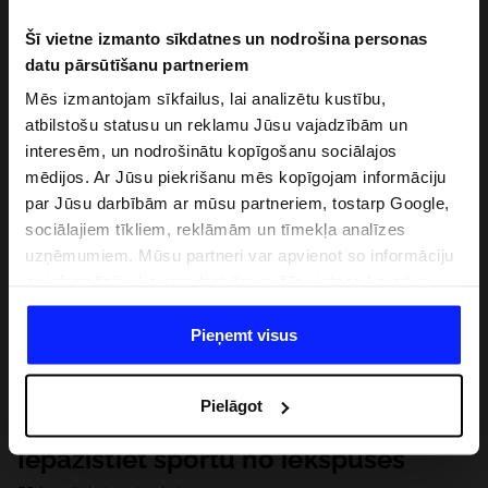
Šī vietne izmanto sīkdatnes un nodrošina personas
datu pārsūtīšanu partneriem
Mēs izmantojam sīkfailus, lai analizētu kustību,
atbilstošu statusu un reklamu Jūsu vajadzībām un
interesēm, un nodrošinātu kopīgošanu sociālajos
mēdijos. Ar Jūsu piekrišanu mēs kopīgojam informāciju
par Jūsu darbībām ar mūsu partneriem, tostarp Google,
sociālajiem tīkliem, reklāmām un tīmekļa analīzes
uzņēmumiem. Mūsu partneri var apvienot so informāciju
ar informāciju, ko sniedzat ārpus šīs vietnes,ka arī ar
datiem, ko viņi iegūst, izmantojot viņu pakalpojumus. Ar
Jūsu atļauju, mēs varam pārsūtīt Jūsu personas datus
Pieņemt visus
saviem partneriem, lai uzlabotu veidu, kadā tiek rādīta
tiešsaites reklāma, veiktu analītisko izpēti, pielāgotu
Pielāgot
saturu un uzlabotu mūsu partneru piedāvātos risinajumus
( piem. socialos tīklus). Detalizētu informāciju var atrast
Iepazīstiet sportu no iekšpuses
mūsu Privātuma politikā un sadaļā "Detaļas".