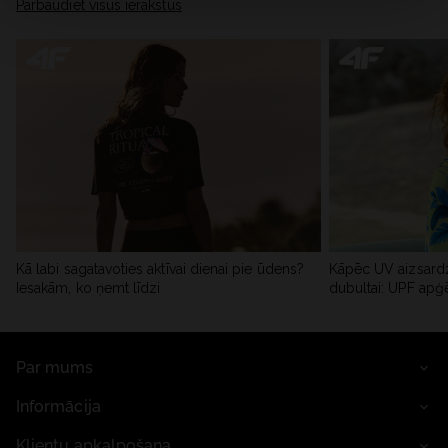
Pārbaudiet visus ierakstus
Kā labi sagatavoties aktīvai dienai pie ūdens?
Kāpēc UV aizsardz
Iesakām, ko ņemt līdzi
dubultai: UPF apģ
Par mums
Informācija
Klientu apkalpošana