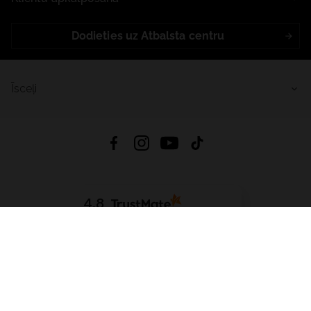
Dodieties uz Atbalsta centru
Īsceļi
4.8
Balstīts uz
15 513
atsauksmes
no visiem laikiem
Lejupielādēt Lietotni:
App Store
Google Play
App Gallery