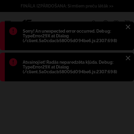
FINĀLA IZPĀRDOŠANA: Simtiem preču lētāk >>
1
Błąd
:
Sorry! An unexpected error occurred. Debug:
TypeError29X at Dialog
(/client.5a0cdacb58005d094be6.js:2307:698)
Błąd
:
Atvainojiet! Radās neparedzēta kļūda. Debug:
TypeError29X at Dialog
(/client.5a0cdacb58005d094be6.js:2307:698)