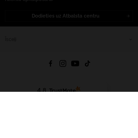
Dodieties uz Atbalsta centru
Īsceļi
4.8
Balstīts uz
15 512
atsauksmes
no visiem laikiem
Lejupielādēt Lietotni:
App Store
Google Play
App Gallery