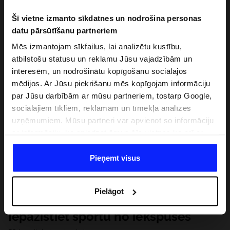
Šī vietne izmanto sīkdatnes un nodrošina personas
datu pārsūtīšanu partneriem
Mēs izmantojam sīkfailus, lai analizētu kustību,
atbilstošu statusu un reklamu Jūsu vajadzībām un
interesēm, un nodrošinātu kopīgošanu sociālajos
mēdijos. Ar Jūsu piekrišanu mēs kopīgojam informāciju
par Jūsu darbībām ar mūsu partneriem, tostarp Google,
sociālajiem tīkliem, reklāmām un tīmekļa analīzes
uzņēmumiem. Mūsu partneri var apvienot so informāciju
ar informāciju, ko sniedzat ārpus šīs vietnes,ka arī ar
datiem, ko viņi iegūst, izmantojot viņu pakalpojumus. Ar
Jūsu atļauju, mēs varam pārsūtīt Jūsu personas datus
Pieņemt visus
saviem partneriem, lai uzlabotu veidu, kadā tiek rādīta
tiešsaites reklāma, veiktu analītisko izpēti, pielāgotu
Pielāgot
saturu un uzlabotu mūsu partneru piedāvātos risinajumus
( piem. socialos tīklus). Detalizētu informāciju var atrast
Iepazīstiet sportu no iekšpuses
mūsu Privātuma politikā un sadaļā "Detaļas".