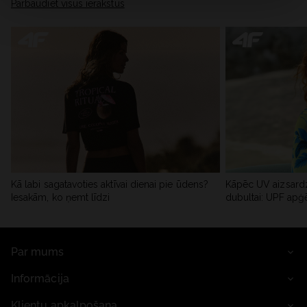
Pārbaudiet visus ierakstus
Kā labi sagatavoties aktīvai dienai pie ūdens?
Kāpēc UV aizsardz
Iesakām, ko ņemt līdzi
dubultai: UPF apģ
Par mums
Informācija
Klientu apkalpošana