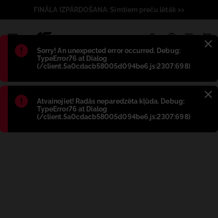
FINĀLA IZPĀRDOŠANA: Simtiem preču lētāk >>
1
Błąd
:
Sorry! An unexpected error occurred. Debug:
TypeError76 at Dialog
(/client.5a0cdacb58005d094be6.js:2307:698)
Błąd
:
Atvainojiet! Radās neparedzēta kļūda. Debug:
TypeError76 at Dialog
(/client.5a0cdacb58005d094be6.js:2307:698)