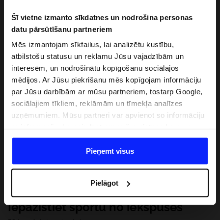
Šī vietne izmanto sīkdatnes un nodrošina personas
datu pārsūtīšanu partneriem
Mēs izmantojam sīkfailus, lai analizētu kustību,
atbilstošu statusu un reklamu Jūsu vajadzībām un
interesēm, un nodrošinātu kopīgošanu sociālajos
mēdijos. Ar Jūsu piekrišanu mēs kopīgojam informāciju
par Jūsu darbībām ar mūsu partneriem, tostarp Google,
sociālajiem tīkliem, reklāmām un tīmekļa analīzes
uzņēmumiem. Mūsu partneri var apvienot so informāciju
ar informāciju, ko sniedzat ārpus šīs vietnes,ka arī ar
datiem, ko viņi iegūst, izmantojot viņu pakalpojumus. Ar
Jūsu atļauju, mēs varam pārsūtīt Jūsu personas datus
Pieņemt visus
saviem partneriem, lai uzlabotu veidu, kadā tiek rādīta
tiešsaites reklāma, veiktu analītisko izpēti, pielāgotu
Pielāgot
saturu un uzlabotu mūsu partneru piedāvātos risinajumus
( piem. socialos tīklus). Detalizētu informāciju var atrast
Iepazīstiet sportu no iekšpuses
mūsu Privātuma politikā un sadaļā "Detaļas".