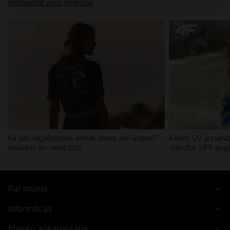
Pārbaudiet visus ierakstus
Kā labi sagatavoties aktīvai dienai pie ūdens?
Kāpēc UV aizsardz
Iesakām, ko ņemt līdzi
dubultai: UPF apģ
Par mums
Informācija
Klientu apkalpošana