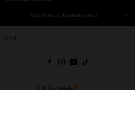
Dodieties uz Atbalsta centru
Īsceļi
4.8
Balstīts uz
15 513
atsauksmes
no visiem laikiem
Lejupielādēt Lietotni:
App Store
Google Play
App Gallery