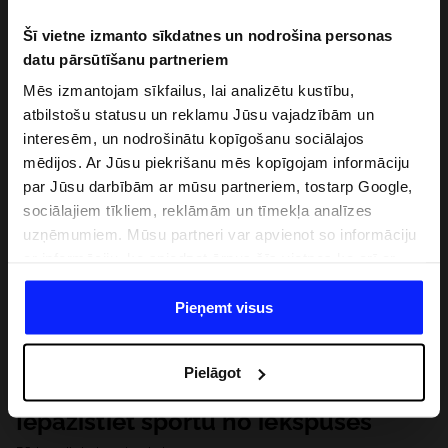
Šī vietne izmanto sīkdatnes un nodrošina personas
datu pārsūtīšanu partneriem
Mēs izmantojam sīkfailus, lai analizētu kustību,
atbilstošu statusu un reklamu Jūsu vajadzībām un
interesēm, un nodrošinātu kopīgošanu sociālajos
mēdijos. Ar Jūsu piekrišanu mēs kopīgojam informāciju
par Jūsu darbībām ar mūsu partneriem, tostarp Google,
sociālajiem tīkliem, reklāmām un tīmekļa analīzes
uzņēmumiem. Mūsu partneri var apvienot so informāciju
ar informāciju, ko sniedzat ārpus šīs vietnes,ka arī ar
datiem, ko viņi iegūst, izmantojot viņu pakalpojumus. Ar
Jūsu atļauju, mēs varam pārsūtīt Jūsu personas datus
Pieņemt visus
saviem partneriem, lai uzlabotu veidu, kadā tiek rādīta
tiešsaites reklāma, veiktu analītisko izpēti, pielāgotu
Pielāgot
saturu un uzlabotu mūsu partneru piedāvātos risinajumus
( piem. socialos tīklus). Detalizētu informāciju var atrast
Iepazīstiet sportu no iekšpuses
mūsu Privātuma politikā un sadaļā "Detaļas".