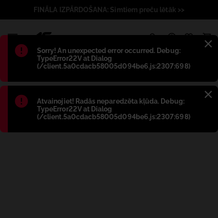
FINĀLA IZPĀRDOŠANA: Simtiem preču lētāk >>
1
Błąd
:
Sorry! An unexpected error occurred. Debug:
TypeError22V at Dialog
(/client.5a0cdacb58005d094be6.js:2307:698)
Błąd
:
Atvainojiet! Radās neparedzēta kļūda. Debug:
TypeError22V at Dialog
(/client.5a0cdacb58005d094be6.js:2307:698)