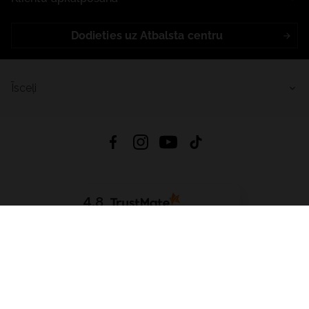
Dodieties uz Atbalsta centru
Īsceļi
4.8
Balstīts uz
15 514
atsauksmes
no visiem laikiem
Lejupielādēt Lietotni:
App Store
Google Play
App Gallery