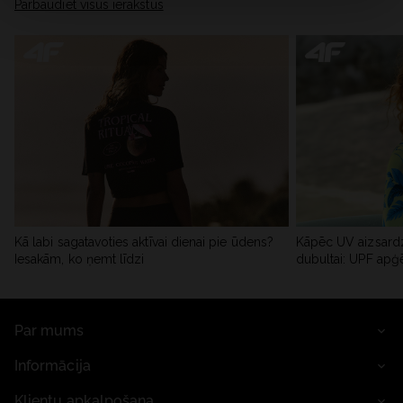
Pārbaudiet visus ierakstus
Kā labi sagatavoties aktīvai dienai pie ūdens?
Kāpēc UV aizsardz
Iesakām, ko ņemt līdzi
dubultai: UPF apģ
Par mums
Informācija
Klientu apkalpošana