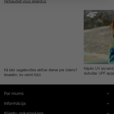
Pārbaudiet visus ierakstus
Kāpēc UV aizsardz
Kā labi sagatavoties aktīvai dienai pie ūdens?
dubultai: UPF apģ
Iesakām, ko ņemt līdzi
Par mums
Informācija
Klientu apkalpošana