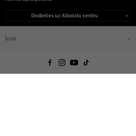
Dodieties uz Atbalsta centru
Īsceļi
4.8
Balstīts uz
15 517
atsauksmes
no visiem laikiem
Lejupielādēt Lietotni:
App Store
Google Play
App Gallery