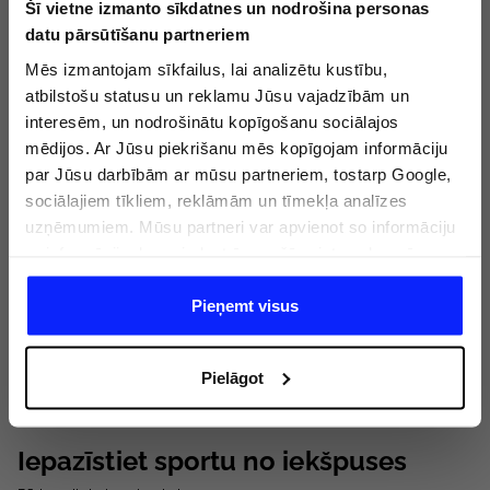
Šī vietne izmanto sīkdatnes un nodrošina personas
datu pārsūtīšanu partneriem
Mēs izmantojam sīkfailus, lai analizētu kustību,
atbilstošu statusu un reklamu Jūsu vajadzībām un
interesēm, un nodrošinātu kopīgošanu sociālajos
mēdijos. Ar Jūsu piekrišanu mēs kopīgojam informāciju
par Jūsu darbībām ar mūsu partneriem, tostarp Google,
sociālajiem tīkliem, reklāmām un tīmekļa analīzes
uzņēmumiem. Mūsu partneri var apvienot so informāciju
ar informāciju, ko sniedzat ārpus šīs vietnes,ka arī ar
datiem, ko viņi iegūst, izmantojot viņu pakalpojumus. Ar
Jūsu atļauju, mēs varam pārsūtīt Jūsu personas datus
Pieņemt visus
saviem partneriem, lai uzlabotu veidu, kadā tiek rādīta
tiešsaites reklāma, veiktu analītisko izpēti, pielāgotu
Pielāgot
saturu un uzlabotu mūsu partneru piedāvātos risinajumus
( piem. socialos tīklus). Detalizētu informāciju var atrast
mūsu Privātuma politikā un sadaļā "Detaļas".
Iepazīstiet sportu no iekšpuses