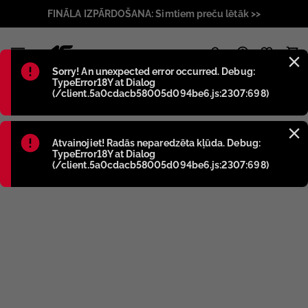
FINĀLA IZPĀRDOŠANA: Simtiem preču lētāk >>
1
Błąd
:
Sorry! An unexpected error occurred. Debug:
TypeError18Y at Dialog
(/client.5a0cdacb58005d094be6.js:2307:698)
Błąd
:
Atvainojiet! Radās neparedzēta kļūda. Debug:
TypeError18Y at Dialog
(/client.5a0cdacb58005d094be6.js:2307:698)