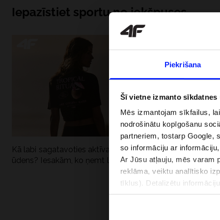
Iepazīstiet sportu no iekšpuses
Piekrišana
Šī vietne izmanto sīkdatnes
Mēs izmantojam sīkfailus, la
nodrošinātu kopīgošanu soci
partneriem, tostarp Google, 
so informāciju ar informāciju
Kā labi sagatavoties aktīvai dienai pie
Kāpēc UV aizsard
Ar Jūsu atļauju, mēs varam pā
ūdens? Iesakām, ko ņemt līdzi
dubultai: UPF a
reklāma, veiktu analītisko iz
tīklus). Detalizētu informāci
PIEGĀDES 