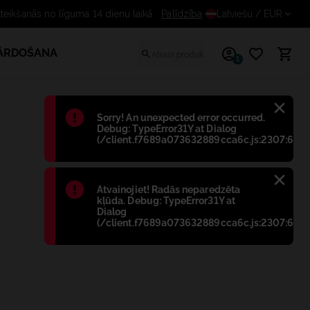
ezmaksas atteikšanās no līguma 14 dienu laikā
Palīdzība
Latviešu
/ EUR
PĀRDOŠANA
1
Błąd
:
Sorry! An unexpected error occurred.
Debug: TypeError31Y at Dialog
(/client.f7689a073632889cca6c.js:2307:698)
Błąd
:
Atvainojiet! Radās neparedzēta
kļūda. Debug: TypeError31Y at
Dialog
(/client.f7689a073632889cca6c.js:2307:698)