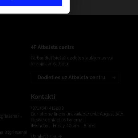
4F Atbalsta centrs
Pārbaudiet biežāk uzdotos jautājumus vai
tērzējiet ar čatbotu:
Dodieties uz Atbalsta centru
Kontakti
+371 (64) 415203
Our phone line is unavailable until August 14th.
tgriešana) –
Please contact us by email.
(Monday - Friday, 10 am - 5 pm)
a (atgriešana)
Uzrakstīt ziņu