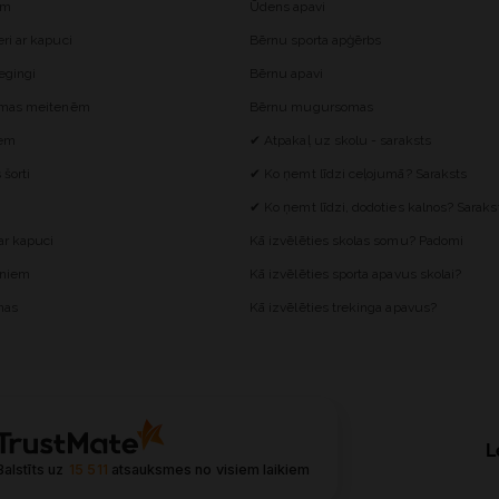
ēm
Ūdens apavi
i ar kapuci
Bērnu sporta apģērbs
egingi
Bērnu apavi
omas meitenēm
Bērnu mugursomas
iem
✔ Atpakaļ uz skolu - saraksts
šorti
✔ Ko ņemt līdzi ceļojumā? Saraksts
✔ Ko ņemt līdzi, dodoties kalnos? Saraks
r kapuci
Kā izvēlēties skolas somu? Padomi
ēniem
Kā izvēlēties sporta apavus skolai?
mas
Kā izvēlēties trekinga apavus?
L
Balstīts uz
15 511
atsauksmes
no visiem laikiem