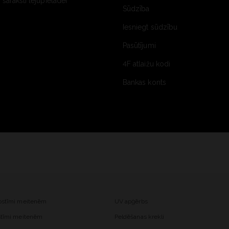
saraksti lejupielādei
Sūdzība
Iesniegt sūdzību
Pasūtījumi
4F atlaižu kodi
Bankas konts
kostīmi meitenēm
UV apģērbs
ostīmi meitenēm
Peldēšanas krekli