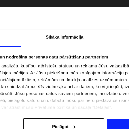
Sīkāka informācija
 un nodrošina personas datu pārsūtīšanu partneriem
i analizētu kustību, atbilstošu statusu un reklamu Jūsu vajadzī
ālajos mēdijos. Ar Jūsu piekrišanu mēs kopīgojam informāciju 
sociālajiem tīkliem, reklāmām un tīmekļa analīzes uzņēmumiem.
, ko sniedzat ārpus šīs vietnes,ka arī ar datiem, ko viņi iegūst, 
zībai pie ūdens jābūt
Jaunā 4F tenisa un padela kolekcija.
rsūtīt Jūsu personas datus saviem partneriem, lai uzlabotu veid
pģērbs + SPF
Sportiska funkcionalitāte satiekas ar
mūsdienīgu stilu
pēti, pielāgotu saturu un uzlabotu mūsu partneru piedāvātos risi
ju var atrast mūsu Privātuma politikā un sadaļā "Detaļas".
IZMAKSAS
VEIKALU ADRESES
B2B
4F TEAM LOJALITĀTES PR
Pielāgot