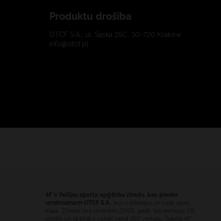
Produktu drošība
OTCF S.A., ul. Saska 25C, 30-720 Kraków
info@otcf.pl
4F ir Polijas sporta apģērbu zīmols, kas pieder
uzņēmumam OTCF S.A.
, kuru dibinājis un vada Igors
Klaja. Zīmols tika izveidots 2003. gadā, tas darbojas 39
valstīs un tā tīklā ir vairāk nekā 350 veikalu. Šobrīd 4F