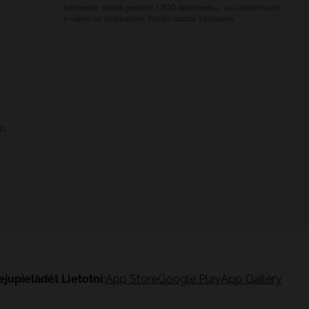
komandā strādā gandrīz 1300 darbinieku, un uzņēmums
ir viens no lielākajiem Polijas sporta zīmoliem.
ts
ejupielādēt Lietotni:
App Store
Google Play
App Gallery