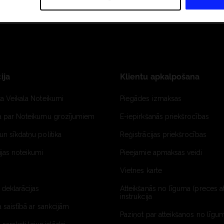
ija
Klientu apkalpošana
ta Veikala Noteikumi
Piegādes izmaksas
ja par Noteikumu grozījumiem
E-iepirkšanās priekšrocības
un sīkdatņu politika
Reģistrācijas priekšrocības
jas noteikumi
Pieejamie apmaksas veidi
Vietnes karte
 deklarācijas
Atteikšanās no līguma (preces a
instrukcija
a saistībā ar sankcijām
Paziņot par atteikšanos no līgum