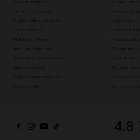
Velo šorti sievietēm
T krekli meiten
Sieviešu sporta kostīmi
Meiteņu džemper
Pārgājienu bikses sievietēm
Meiteņu sporta l
Sieviešu sandales
Skolas mugurs
Peldbikses vīriešiem
Peldbikses zēn
Vīriešu pludmales šorti
Zēnu pludmales 
Vīriešu krekli bez piedurknēm
Zēnu T krekli
Vīriešu sporta kostīmi
Zēnu džemperi a
Pārgājienu bikses vīriešiem
Sporta bikses z
Vīriešu sandales
Zēnu mugurso
4.8