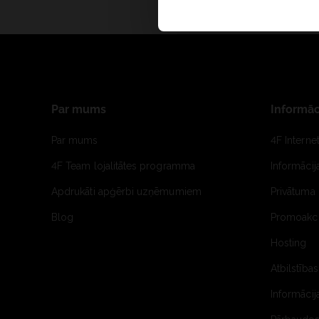
Par mums
Informāc
Par mums
4F Interne
4F Team lojalitātes programma
Informāci
Apdrukāti apģērbi uzņēmumiem
Privātuma 
Blog
Promoakci
Hosting
Atbilstības
Informācij