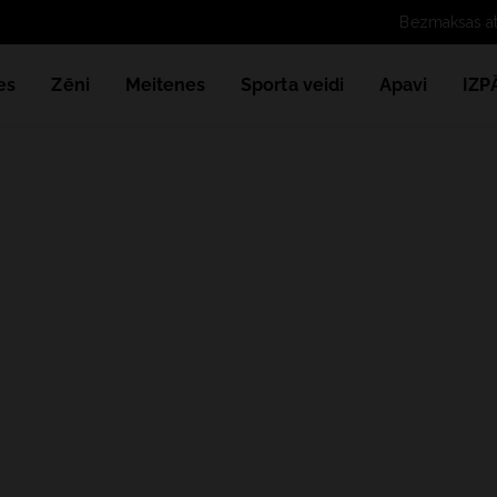
B
es
Zēni
Meitenes
Sporta veidi
Apavi
IZ