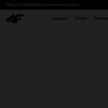
FINĀLA IZPĀRDOŠANA: Simtiem preču lētāk >>
Jaunumi
Vīrieši
Sieviet