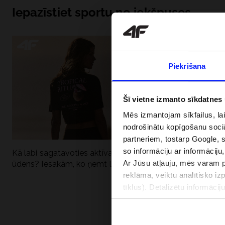
Iepazīstiet sportu no iekšpuses
Piekrišana
Šī vietne izmanto sīkdatnes
Mēs izmantojam sīkfailus, la
nodrošinātu kopīgošanu soci
partneriem, tostarp Google, 
so informāciju ar informāciju
Kā labi sagatavoties aktīvai dienai pie
Kāpēc UV aizsard
Ar Jūsu atļauju, mēs varam pā
ūdens? Iesakām, ko ņemt līdzi
dubultai: UPF a
reklāma, veiktu analītisko iz
tīklus). Detalizētu informāci
PIEGĀDES 