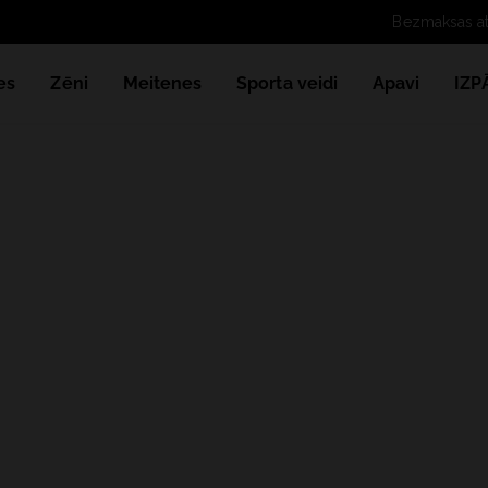
Bezmaksas 
es
Zēni
Meitenes
Sporta veidi
Apavi
IZ