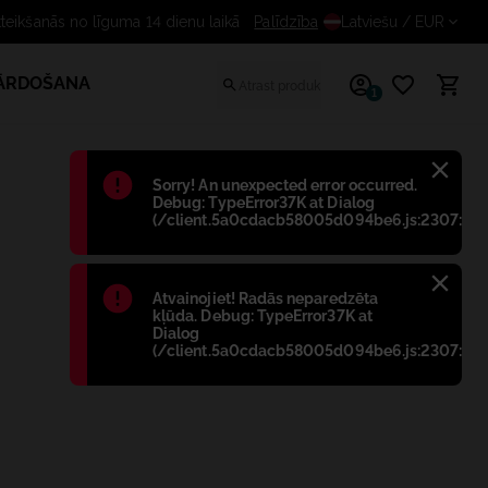
atteikšanās no līguma 14 dienu laikā
Palīdzība
Latviešu
/ EUR
PĀRDOŠANA
1
Błąd
:
Sorry! An unexpected error occurred.
Debug: TypeError37K at Dialog
(/client.5a0cdacb58005d094be6.js:2307:698
Błąd
:
Atvainojiet! Radās neparedzēta
kļūda. Debug: TypeError37K at
Dialog
(/client.5a0cdacb58005d094be6.js:2307:698