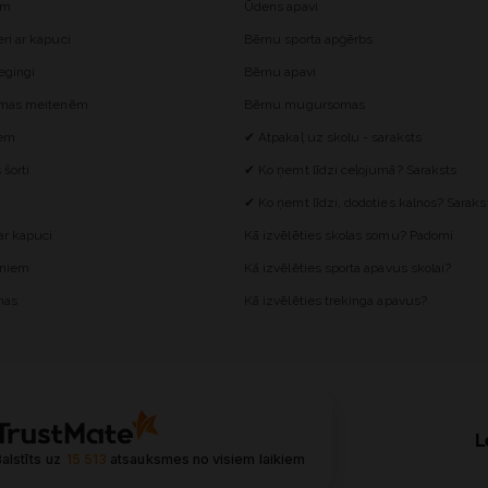
ēm
Ūdens apavi
i ar kapuci
Bērnu sporta apģērbs
egingi
Bērnu apavi
omas meitenēm
Bērnu mugursomas
iem
✔ Atpakaļ uz skolu - saraksts
šorti
✔ Ko ņemt līdzi ceļojumā? Saraksts
✔ Ko ņemt līdzi, dodoties kalnos? Saraks
r kapuci
Kā izvēlēties skolas somu? Padomi
ēniem
Kā izvēlēties sporta apavus skolai?
mas
Kā izvēlēties trekinga apavus?
L
alstīts uz
15 513
atsauksmes
no visiem laikiem