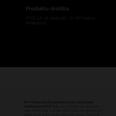
Produktu drošība
OTCF S.A., ul. Saska 25C, 30-720 Kraków
info@otcf.pl
4F ir Polijas sporta apģērbu zīmols, kas pieder
uzņēmumam OTCF S.A.
, kuru dibinājis un vada Igors
Klaja. Zīmols tika izveidots 2003. gadā, tas darbojas 39
valstīs un tā tīklā ir vairāk nekā 350 veikalu. Šobrīd 4F