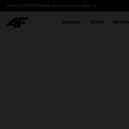
FINĀLA IZPĀRDOŠANA: Simtiem preču lētāk >>
Jaunumi
Vīrieši
Sieviet