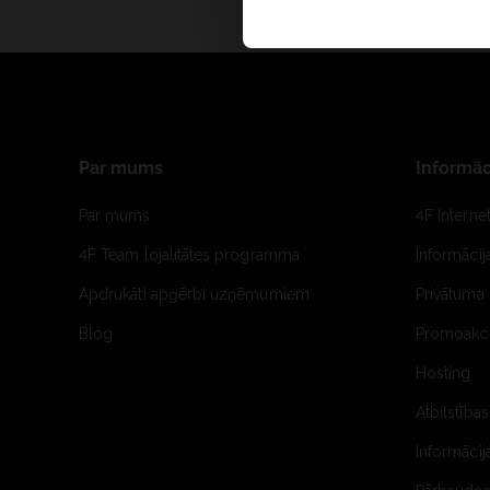
Par mums
Informāc
Par mums
4F Interne
4F Team lojalitātes programma
Informāci
Apdrukāti apģērbi uzņēmumiem
Privātuma 
Blog
Promoakci
Hosting
Atbilstības
Informācij