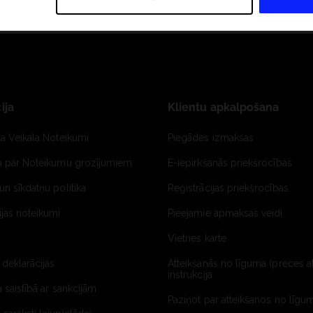
ija
Klientu apkalpošana
ta Veikala Noteikumi
Piegādes izmaksas
ja par Noteikumu grozījumiem
E-iepirkšanās priekšrocības
un sīkdatņu politika
Reģistrācijas priekšrocības
jas noteikumi
Pieejamie apmaksas veidi
Vietnes karte
 deklarācijas
Atteikšanās no līguma (preces a
instrukcija
a saistībā ar sankcijām
Paziņot par atteikšanos no līgum