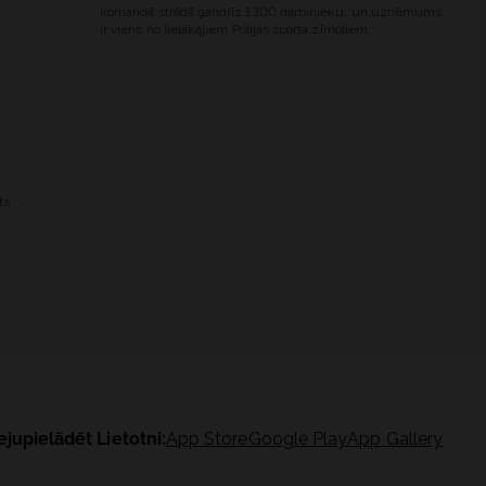
komandā strādā gandrīz 1300 darbinieku, un uzņēmums
ir viens no lielākajiem Polijas sporta zīmoliem.
ts
ejupielādēt Lietotni:
App Store
Google Play
App Gallery