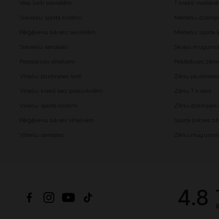
Velo šorti sievietēm
T krekli meiten
Sieviešu sporta kostīmi
Meiteņu džemper
Pārgājienu bikses sievietēm
Meiteņu sporta l
Sieviešu sandales
Skolas mugurs
Peldbikses vīriešiem
Peldbikses zēn
Vīriešu pludmales šorti
Zēnu pludmales 
Vīriešu krekli bez piedurknēm
Zēnu T krekli
Vīriešu sporta kostīmi
Zēnu džemperi a
Pārgājienu bikses vīriešiem
Sporta bikses z
Vīriešu sandales
Zēnu mugurso
4.8
B