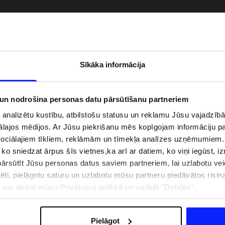
Sīkāka informācija
 un nodrošina personas datu pārsūtīšanu partneriem
i analizētu kustību, atbilstošu statusu un reklamu Jūsu vajadzī
ālajos mēdijos. Ar Jūsu piekrišanu mēs kopīgojam informāciju 
sociālajiem tīkliem, reklāmām un tīmekļa analīzes uzņēmumiem.
, ko sniedzat ārpus šīs vietnes,ka arī ar datiem, ko viņi iegūst, 
zībai pie ūdens jābūt
Jaunā 4F tenisa un padela kolekcija.
rsūtīt Jūsu personas datus saviem partneriem, lai uzlabotu veid
pģērbs + SPF
Sportiska funkcionalitāte satiekas ar
mūsdienīgu stilu
pēti, pielāgotu saturu un uzlabotu mūsu partneru piedāvātos risi
ju var atrast mūsu Privātuma politikā un sadaļā "Detaļas".
IZMAKSAS
VEIKALU ADRESES
B2B
4F TEAM LOJALITĀTES PR
Pielāgot