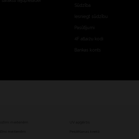
saraksti lejupielādei
Sūdzība
Iesniegt sūdzību
Pasūtījumi
4F atlaižu kodi
Bankas konts
kostīmi meitenēm
UV apģērbs
ostīmi meitenēm
Peldēšanas krekli