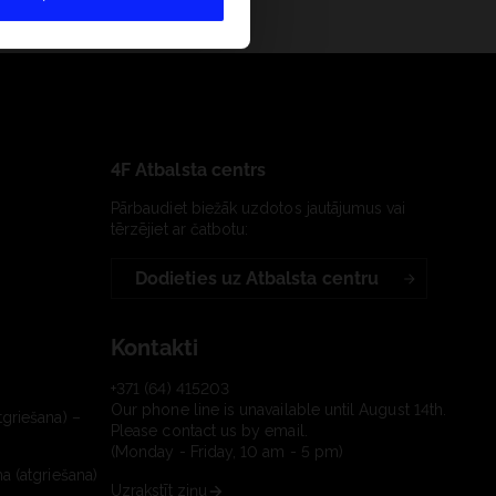
4F Atbalsta centrs
Pārbaudiet biežāk uzdotos jautājumus vai
tērzējiet ar čatbotu:
Dodieties uz Atbalsta centru
Kontakti
+371 (64) 415203
Our phone line is unavailable until August 14th.
tgriešana) –
Please contact us by email.
(Monday - Friday, 10 am - 5 pm)
a (atgriešana)
Uzrakstīt ziņu