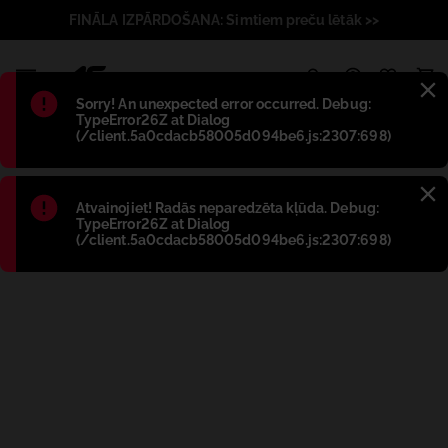
FINĀLA IZPĀRDOŠANA: Simtiem preču lētāk >>
1
Błąd
:
Sorry! An unexpected error occurred. Debug:
TypeError26Z at Dialog
(/client.5a0cdacb58005d094be6.js:2307:698)
Błąd
:
Atvainojiet! Radās neparedzēta kļūda. Debug:
TypeError26Z at Dialog
(/client.5a0cdacb58005d094be6.js:2307:698)