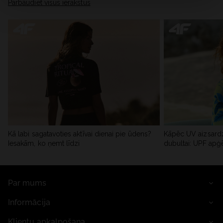
Pārbaudiet visus ierakstus
Kā labi sagatavoties aktīvai dienai pie ūdens?
Kāpēc UV aizsardz
Iesakām, ko ņemt līdzi
dubultai: UPF apģ
Par mums
Informācija
Klientu apkalpošana