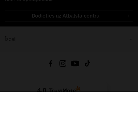
Dodieties uz Atbalsta centru
Īsceļi
4.8
Balstīts uz
15 513
atsauksmes
no visiem laikiem
Lejupielādēt Lietotni:
App Store
Google Play
App Gallery