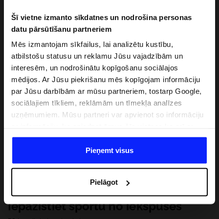
Šī vietne izmanto sīkdatnes un nodrošina personas
datu pārsūtīšanu partneriem
Mēs izmantojam sīkfailus, lai analizētu kustību,
atbilstošu statusu un reklamu Jūsu vajadzībām un
interesēm, un nodrošinātu kopīgošanu sociālajos
mēdijos. Ar Jūsu piekrišanu mēs kopīgojam informāciju
par Jūsu darbībām ar mūsu partneriem, tostarp Google,
sociālajiem tīkliem, reklāmām un tīmekļa analīzes
uzņēmumiem. Mūsu partneri var apvienot so informāciju
ar informāciju, ko sniedzat ārpus šīs vietnes,ka arī ar
datiem, ko viņi iegūst, izmantojot viņu pakalpojumus. Ar
Jūsu atļauju, mēs varam pārsūtīt Jūsu personas datus
Pieņemt visus
saviem partneriem, lai uzlabotu veidu, kadā tiek rādīta
tiešsaites reklāma, veiktu analītisko izpēti, pielāgotu
Pielāgot
saturu un uzlabotu mūsu partneru piedāvātos risinajumus
( piem. socialos tīklus). Detalizētu informāciju var atrast
Iepazīstiet sportu no iekšpuses
mūsu Privātuma politikā un sadaļā "Detaļas".