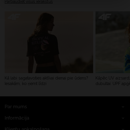
Pārbaudiet visus ierakstus
Kā labi sagatavoties aktīvai dienai pie ūdens?
Kāpēc UV aizsardz
Iesakām, ko ņemt līdzi
dubultai: UPF apģ
Par mums
Informācija
Klientu apkalpošana