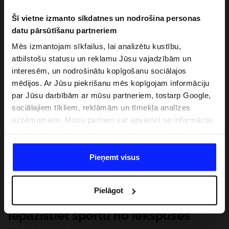
Šī vietne izmanto sīkdatnes un nodrošina personas
datu pārsūtīšanu partneriem
Mēs izmantojam sīkfailus, lai analizētu kustību,
atbilstošu statusu un reklamu Jūsu vajadzībām un
interesēm, un nodrošinātu kopīgošanu sociālajos
mēdijos. Ar Jūsu piekrišanu mēs kopīgojam informāciju
par Jūsu darbībām ar mūsu partneriem, tostarp Google,
sociālajiem tīkliem, reklāmām un tīmekļa analīzes
uzņēmumiem. Mūsu partneri var apvienot so informāciju
ar informāciju, ko sniedzat ārpus šīs vietnes,ka arī ar
datiem, ko viņi iegūst, izmantojot viņu pakalpojumus. Ar
Jūsu atļauju, mēs varam pārsūtīt Jūsu personas datus
Pieņemt visus
saviem partneriem, lai uzlabotu veidu, kadā tiek rādīta
tiešsaites reklāma, veiktu analītisko izpēti, pielāgotu
Pielāgot
saturu un uzlabotu mūsu partneru piedāvātos risinajumus
( piem. socialos tīklus). Detalizētu informāciju var atrast
Iepazīstiet sportu no iekšpuses
mūsu Privātuma politikā un sadaļā "Detaļas".