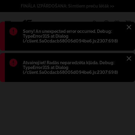
FINĀLA IZPĀRDOŠANA: Simtiem preču lētāk >>
1
Błąd
:
Sorry! An unexpected error occurred. Debug:
TypeError31S at Dialog
(/client.5a0cdacb58005d094be6.js:2307:698)
Błąd
:
Atvainojiet! Radās neparedzēta kļūda. Debug:
TypeError31S at Dialog
(/client.5a0cdacb58005d094be6.js:2307:698)