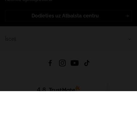
Dodieties uz Atbalsta centru
Īsceļi
4.8
Balstīts uz
15 513
atsauksmes
no visiem laikiem
Lejupielādēt Lietotni:
App Store
Google Play
App Gallery