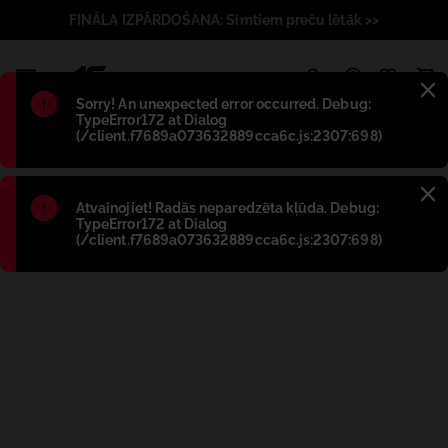
FINĀLA IZPĀRDOŠANA: Simtiem preču lētāk >>
1
Błąd
:
Sorry! An unexpected error occurred. Debug:
TypeError172 at Dialog
(/client.f7689a073632889cca6c.js:2307:698)
Błąd
:
Atvainojiet! Radās neparedzēta kļūda. Debug:
TypeError172 at Dialog
(/client.f7689a073632889cca6c.js:2307:698)