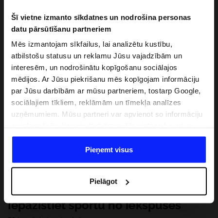
Šī vietne izmanto sīkdatnes un nodrošina personas
datu pārsūtīšanu partneriem
Mēs izmantojam sīkfailus, lai analizētu kustību,
atbilstošu statusu un reklamu Jūsu vajadzībām un
interesēm, un nodrošinātu kopīgošanu sociālajos
mēdijos. Ar Jūsu piekrišanu mēs kopīgojam informāciju
par Jūsu darbībām ar mūsu partneriem, tostarp Google,
sociālajiem tīkliem, reklāmām un tīmekļa analīzes
uzņēmumiem. Mūsu partneri var apvienot so informāciju
ar informāciju, ko sniedzat ārpus šīs vietnes,ka arī ar
datiem, ko viņi iegūst, izmantojot viņu pakalpojumus. Ar
Jūsu atļauju, mēs varam pārsūtīt Jūsu personas datus
Pieņemt visus
saviem partneriem, lai uzlabotu veidu, kadā tiek rādīta
tiešsaites reklāma, veiktu analītisko izpēti, pielāgotu
Pielāgot
saturu un uzlabotu mūsu partneru piedāvātos risinajumus
( piem. socialos tīklus). Detalizētu informāciju var atrast
Iepazīstiet sportu no iekšpuses
mūsu Privātuma politikā un sadaļā "Detaļas".