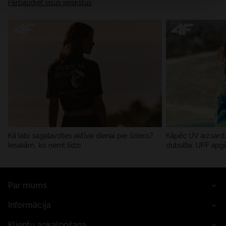
Pārbaudiet visus ierakstus
Kā labi sagatavoties aktīvai dienai pie ūdens?
Kāpēc UV aizsardz
Iesakām, ko ņemt līdzi
dubultai: UPF apģ
Par mums
Informācija
Klientu apkalpošana