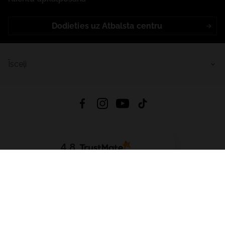
Dodieties uz Atbalsta centru
Īsceļi
4.8
Balstīts uz
15 508
atsauksmes
no visiem laikiem
Lejupielādēt Lietotni:
App Store
Google Play
App Gallery