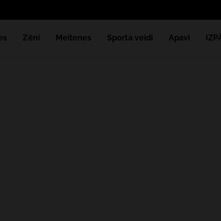
es
Zēni
Meitenes
Sporta veidi
Apavi
IZ