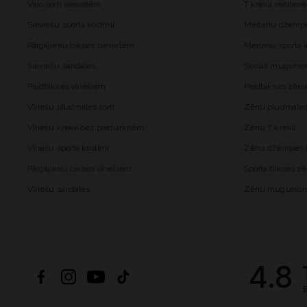
Velo šorti sievietēm
T krekli meiten
Sieviešu sporta kostīmi
Meiteņu džemper
Pārgājienu bikses sievietēm
Meiteņu sporta l
Sieviešu sandales
Skolas mugurs
Peldbikses vīriešiem
Peldbikses zēn
Vīriešu pludmales šorti
Zēnu pludmales 
Vīriešu krekli bez piedurknēm
Zēnu T krekli
Vīriešu sporta kostīmi
Zēnu džemperi a
Pārgājienu bikses vīriešiem
Sporta bikses z
Vīriešu sandales
Zēnu mugurso
4.8
B