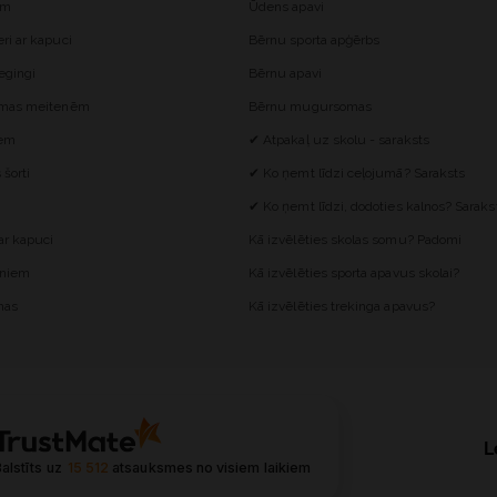
ēm
Ūdens apavi
i ar kapuci
Bērnu sporta apģērbs
egingi
Bērnu apavi
omas meitenēm
Bērnu mugursomas
iem
✔ Atpakaļ uz skolu - saraksts
šorti
✔ Ko ņemt līdzi ceļojumā? Saraksts
✔ Ko ņemt līdzi, dodoties kalnos? Saraks
r kapuci
Kā izvēlēties skolas somu? Padomi
ēniem
Kā izvēlēties sporta apavus skolai?
mas
Kā izvēlēties trekinga apavus?
L
alstīts uz
15 512
atsauksmes
no visiem laikiem