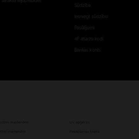
saraksti lejupielādei
Sūdzība
Iesniegt sūdzību
Pasūtījumi
4F atlaižu kodi
Bankas konts
kostīmi meitenēm
UV apģērbs
ostīmi meitenēm
Peldēšanas krekli