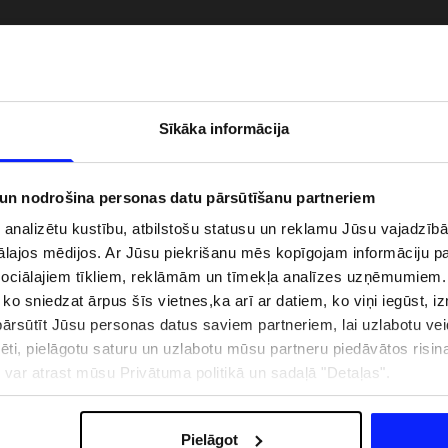
Sīkāka informācija
 un nodrošina personas datu pārsūtīšanu partneriem
i analizētu kustību, atbilstošu statusu un reklamu Jūsu vajadzī
ālajos mēdijos. Ar Jūsu piekrišanu mēs kopīgojam informāciju 
sociālajiem tīkliem, reklāmām un tīmekļa analīzes uzņēmumiem.
, ko sniedzat ārpus šīs vietnes,ka arī ar datiem, ko viņi iegūst, 
zībai pie ūdens jābūt
Jaunā 4F tenisa un padela kolekcija.
rsūtīt Jūsu personas datus saviem partneriem, lai uzlabotu veid
pģērbs + SPF
Sportiska funkcionalitāte satiekas ar
mūsdienīgu stilu
pēti, pielāgotu saturu un uzlabotu mūsu partneru piedāvātos risi
ju var atrast mūsu Privātuma politikā un sadaļā "Detaļas".
IZMAKSAS
VEIKALU ADRESES
B2B
4F TEAM LOJALITĀTES PR
Pielāgot