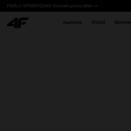
FINĀLA IZPĀRDOŠANA: Simtiem preču lētāk >>
Jaunumi
Vīrieši
Sieviet