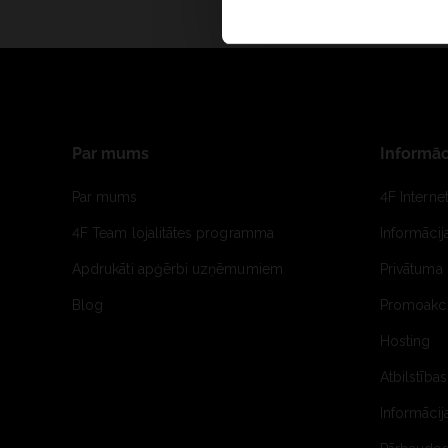
Par mums
Informāc
Par mums
4F Interne
4F Team lojalitātes programma
Informāci
Apdrukāti apģērbi uzņēmumiem
Privātuma 
Blog
Promoakci
Hosting
Atbilstības
Informācij