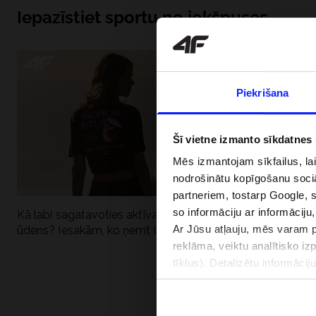
Iepazīstiet sportu no iekšpuses
Piekrišana
Šī vietne izmanto sīkdatnes
Mēs izmantojam sīkfailus, la
nodrošinātu kopīgošanu soci
partneriem, tostarp Google, 
so informāciju ar informāciju
Kā labi sagatavoties aktīvai dienai pie
Kāpēc UV aizsard
Ar Jūsu atļauju, mēs varam pā
ūdens? Iesakām, ko ņemt līdzi
dubultai: UPF a
reklāma, veiktu analītisko iz
tīklus). Detalizētu informāci
PIEGĀDES 