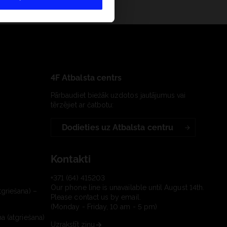
4F Atbalsta centrs
Pārbaudiet biežāk uzdotos jautājumus vai
tērzējiet ar čatbotu:
Dodieties uz Atbalsta centru
Kontakti
+371 (64) 415203
Our phone line is unavailable until August 14th.
tgriešana) –
Please contact us by email.
(Monday - Friday, 10 am - 5 pm)
a (atgriešana)
Uzrakstīt ziņu