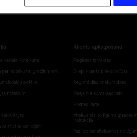
ija
Klientu apkalpošana
ta Veikala Noteikumi
Piegādes izmaksas
ja par Noteikumu grozījumiem
E-iepirkšanās priekšrocības
un sīkdatņu politika
Reģistrācijas priekšrocības
jas noteikumi
Pieejamie apmaksas veidi
Vietnes karte
 deklarācijas
Atteikšanās no līguma (preces a
instrukcija
a saistībā ar sankcijām
Paziņot par atteikšanos no līgum