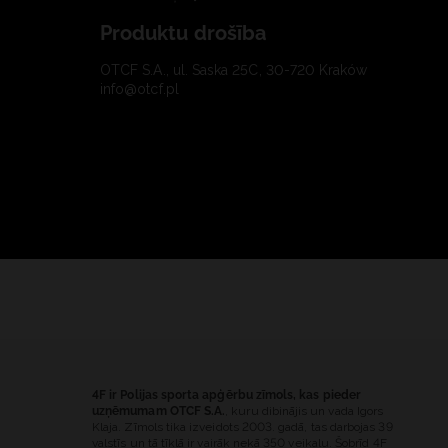
Produktu drošība
OTCF S.A., ul. Saska 25C, 30-720 Kraków
info@otcf.pl
4F ir Polijas sporta apģērbu zīmols, kas pieder
uzņēmumam OTCF S.A.
, kuru dibinājis un vada Igors
Klaja. Zīmols tika izveidots 2003. gadā, tas darbojas 39
valstīs un tā tīklā ir vairāk nekā 350 veikalu. Šobrīd 4F