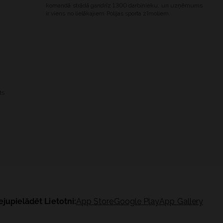
komandā strādā gandrīz 1300 darbinieku, un uzņēmums
ir viens no lielākajiem Polijas sporta zīmoliem.
ts
ejupielādēt Lietotni:
App Store
Google Play
App Gallery