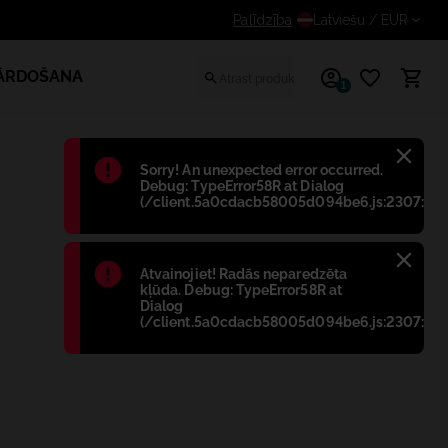
Saņem papildus atlaidi reģistrētiem lietotājiem
Palīdzība
Latviešu
/ EUR
PĀRDOŠANA
1
Błąd
:
Sorry! An unexpected error occurred.
Debug: TypeError58R at Dialog
(/client.5a0cdacb58005d094be6.js:2307:698
Błąd
:
Atvainojiet! Radās neparedzēta
kļūda. Debug: TypeError58R at
Dialog
(/client.5a0cdacb58005d094be6.js:2307:698