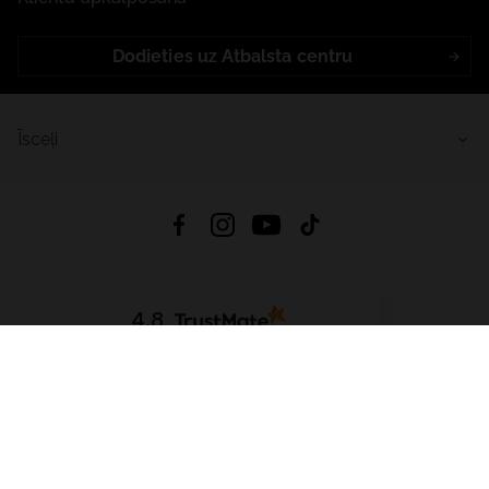
Dodieties uz Atbalsta centru
Īsceļi
4.8
Balstīts uz
15 514
atsauksmes
no visiem laikiem
Lejupielādēt Lietotni:
App Store
Google Play
App Gallery