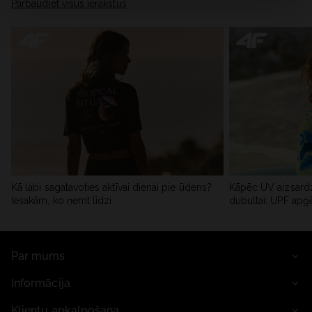
Pārbaudiet visus ierakstus
Kā labi sagatavoties aktīvai dienai pie ūdens?
Kāpēc UV aizsardz
Iesakām, ko ņemt līdzi
dubultai: UPF apģ
Par mums
Informācija
Klientu apkalpošana