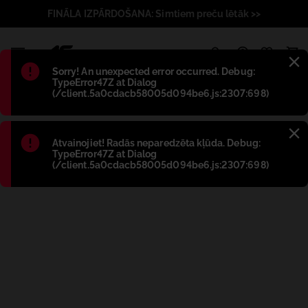
FINĀLA IZPĀRDOŠANA: Simtiem preču lētāk >>
1
Błąd
:
Sorry! An unexpected error occurred. Debug:
TypeError47Z at Dialog
(/client.5a0cdacb58005d094be6.js:2307:698)
Błąd
:
Atvainojiet! Radās neparedzēta kļūda. Debug:
TypeError47Z at Dialog
(/client.5a0cdacb58005d094be6.js:2307:698)