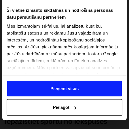
Šī vietne izmanto sīkdatnes un nodrošina personas
datu pārsūtīšanu partneriem
Mēs izmantojam sīkfailus, lai analizētu kustību,
atbilstošu statusu un reklamu Jūsu vajadzībām un
interesēm, un nodrošinātu kopīgošanu sociālajos
mēdijos. Ar Jūsu piekrišanu mēs kopīgojam informāciju
par Jūsu darbībām ar mūsu partneriem, tostarp Google,
sociālajiem tīkliem, reklāmām un tīmekļa analīzes
uzņēmumiem. Mūsu partneri var apvienot so informāciju
ar informāciju, ko sniedzat ārpus šīs vietnes,ka arī ar
datiem, ko viņi iegūst, izmantojot viņu pakalpojumus. Ar
Jūsu atļauju, mēs varam pārsūtīt Jūsu personas datus
Pieņemt visus
saviem partneriem, lai uzlabotu veidu, kadā tiek rādīta
tiešsaites reklāma, veiktu analītisko izpēti, pielāgotu
Pielāgot
saturu un uzlabotu mūsu partneru piedāvātos risinajumus
( piem. socialos tīklus). Detalizētu informāciju var atrast
Iepazīstiet sportu no iekšpuses
mūsu Privātuma politikā un sadaļā "Detaļas".