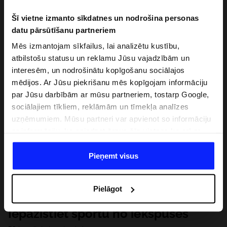
Šī vietne izmanto sīkdatnes un nodrošina personas
datu pārsūtīšanu partneriem
Mēs izmantojam sīkfailus, lai analizētu kustību,
atbilstošu statusu un reklamu Jūsu vajadzībām un
interesēm, un nodrošinātu kopīgošanu sociālajos
mēdijos. Ar Jūsu piekrišanu mēs kopīgojam informāciju
par Jūsu darbībām ar mūsu partneriem, tostarp Google,
sociālajiem tīkliem, reklāmām un tīmekļa analīzes
uzņēmumiem. Mūsu partneri var apvienot so informāciju
ar informāciju, ko sniedzat ārpus šīs vietnes,ka arī ar
datiem, ko viņi iegūst, izmantojot viņu pakalpojumus. Ar
Jūsu atļauju, mēs varam pārsūtīt Jūsu personas datus
Pieņemt visus
saviem partneriem, lai uzlabotu veidu, kadā tiek rādīta
tiešsaites reklāma, veiktu analītisko izpēti, pielāgotu
Pielāgot
saturu un uzlabotu mūsu partneru piedāvātos risinajumus
( piem. socialos tīklus). Detalizētu informāciju var atrast
Iepazīstiet sportu no iekšpuses
mūsu Privātuma politikā un sadaļā "Detaļas".