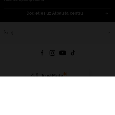
Dodieties uz Atbalsta centru
Īsceļi
4.8
Balstīts uz
15 514
atsauksmes
no visiem laikiem
Lejupielādēt Lietotni:
App Store
Google Play
App Gallery