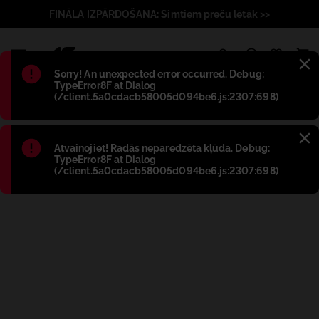
FINĀLA IZPĀRDOŠANA: Simtiem preču lētāk >>
1
Błąd
:
Sorry! An unexpected error occurred. Debug:
TypeError8F at Dialog
(/client.5a0cdacb58005d094be6.js:2307:698)
Błąd
:
Atvainojiet! Radās neparedzēta kļūda. Debug:
TypeError8F at Dialog
(/client.5a0cdacb58005d094be6.js:2307:698)