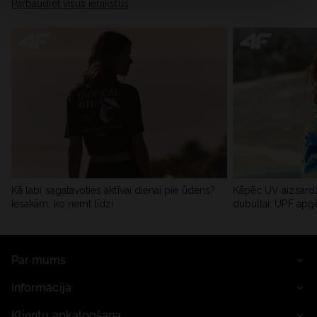
Pārbaudiet visus ierakstus
Kā labi sagatavoties aktīvai dienai pie ūdens?
Kāpēc UV aizsardz
Iesakām, ko ņemt līdzi
dubultai: UPF apģ
Par mums
Informācija
Klientu apkalpošana