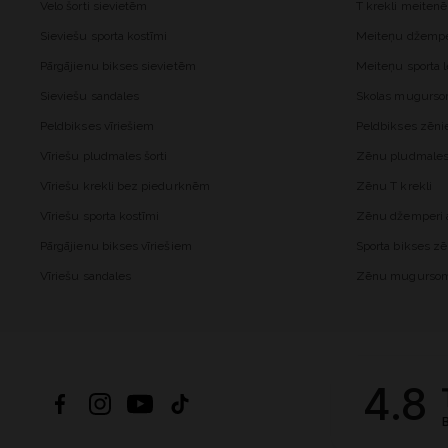
Velo šorti sievietēm
T krekli meiten
Sieviešu sporta kostīmi
Meiteņu džemper
Pārgājienu bikses sievietēm
Meiteņu sporta l
Sieviešu sandales
Skolas mugurs
Peldbikses vīriešiem
Peldbikses zēn
Vīriešu pludmales šorti
Zēnu pludmales 
Vīriešu krekli bez piedurknēm
Zēnu T krekli
Vīriešu sporta kostīmi
Zēnu džemperi a
Pārgājienu bikses vīriešiem
Sporta bikses z
Vīriešu sandales
Zēnu mugurso
4.8
B