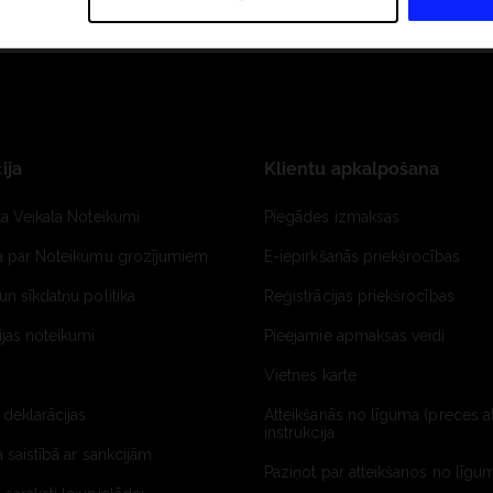
ija
Klientu apkalpošana
ta Veikala Noteikumi
Piegādes izmaksas
ja par Noteikumu grozījumiem
E-iepirkšanās priekšrocības
un sīkdatņu politika
Reģistrācijas priekšrocības
jas noteikumi
Pieejamie apmaksas veidi
Vietnes karte
 deklarācijas
Atteikšanās no līguma (preces a
instrukcija
a saistībā ar sankcijām
Paziņot par atteikšanos no līgum