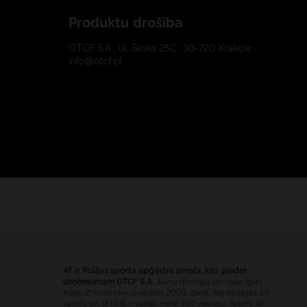
Produktu drošība
OTCF S.A., ul. Saska 25C, 30-720 Kraków
info@otcf.pl
4F ir Polijas sporta apģērbu zīmols, kas pieder
uzņēmumam OTCF S.A.
, kuru dibinājis un vada Igors
Klaja. Zīmols tika izveidots 2003. gadā, tas darbojas 39
valstīs un tā tīklā ir vairāk nekā 350 veikalu. Šobrīd 4F