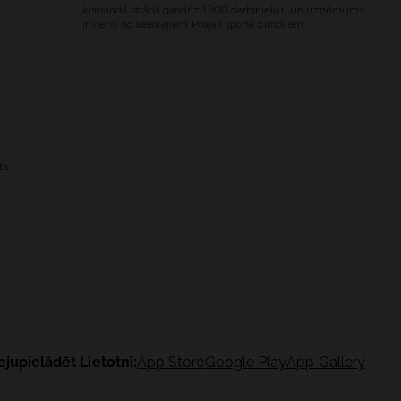
komandā strādā gandrīz 1300 darbinieku, un uzņēmums
ir viens no lielākajiem Polijas sporta zīmoliem.
ts
ejupielādēt Lietotni:
App Store
Google Play
App Gallery