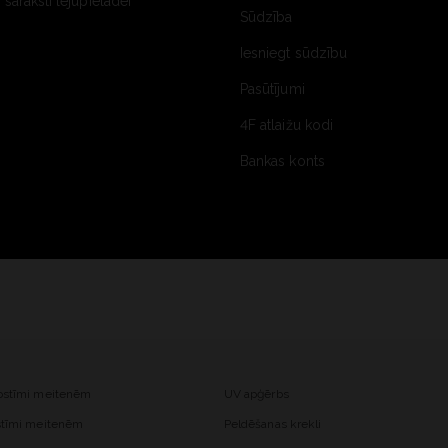
saraksti lejupielādei
Sūdzība
Iesniegt sūdzību
Pasūtījumi
4F atlaižu kodi
Bankas konts
kostīmi meitenēm
UV apģērbs
ostīmi meitenēm
Peldēšanas krekli