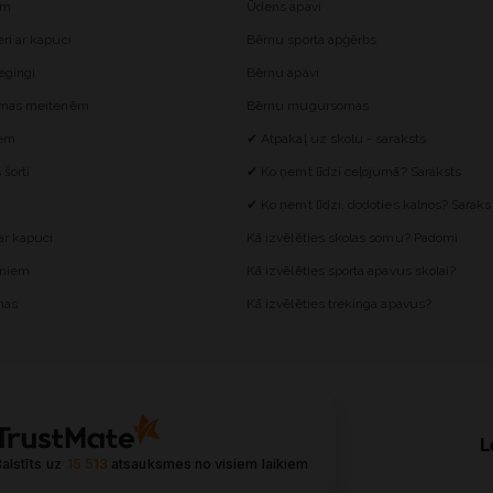
ēm
Ūdens apavi
i ar kapuci
Bērnu sporta apģērbs
egingi
Bērnu apavi
omas meitenēm
Bērnu mugursomas
iem
✔ Atpakaļ uz skolu - saraksts
šorti
✔ Ko ņemt līdzi ceļojumā? Saraksts
✔ Ko ņemt līdzi, dodoties kalnos? Saraks
r kapuci
Kā izvēlēties skolas somu? Padomi
ēniem
Kā izvēlēties sporta apavus skolai?
mas
Kā izvēlēties trekinga apavus?
L
alstīts uz
15 513
atsauksmes
no visiem laikiem