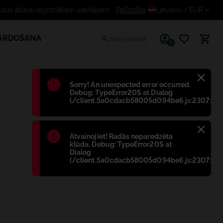
us atlaidi reģistrētiem lietotājiem
Palīdzība
Latviešu
/ EUR
PĀRDOŠANA
1
Błąd
:
Sorry! An unexpected error occurred.
Debug: TypeError20S at Dialog
(/client.5a0cdacb58005d094be6.js:2307:698
Błąd
:
Atvainojiet! Radās neparedzēta
kļūda. Debug: TypeError20S at
Dialog
(/client.5a0cdacb58005d094be6.js:2307:698