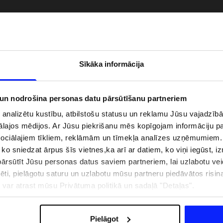
Sīkāka informācija
 un nodrošina personas datu pārsūtīšanu partneriem
i analizētu kustību, atbilstošu statusu un reklamu Jūsu vajadzī
ālajos mēdijos. Ar Jūsu piekrišanu mēs kopīgojam informāciju 
sociālajiem tīkliem, reklāmām un tīmekļa analīzes uzņēmumiem.
, ko sniedzat ārpus šīs vietnes,ka arī ar datiem, ko viņi iegūst, 
zībai pie ūdens jābūt
Jaunā 4F tenisa un padela kolekcija.
rsūtīt Jūsu personas datus saviem partneriem, lai uzlabotu veid
pģērbs + SPF
Sportiska funkcionalitāte satiekas ar
mūsdienīgu stilu
pēti, pielāgotu saturu un uzlabotu mūsu partneru piedāvātos risi
ju var atrast mūsu Privātuma politikā un sadaļā "Detaļas".
IZMAKSAS
VEIKALU ADRESES
B2B
4F TEAM LOJALITĀTES PR
Pielāgot