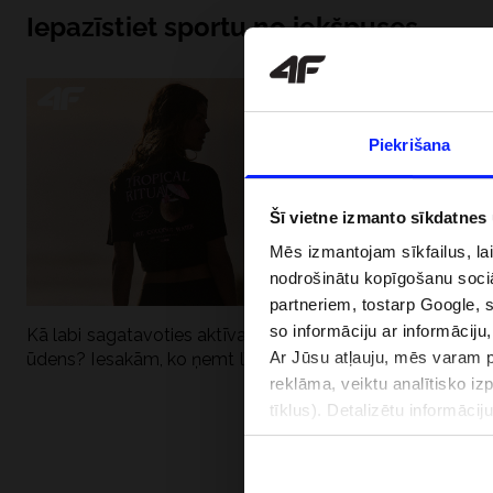
Iepazīstiet sportu no iekšpuses
Piekrišana
Šī vietne izmanto sīkdatnes
Mēs izmantojam sīkfailus, la
nodrošinātu kopīgošanu soci
partneriem, tostarp Google, 
so informāciju ar informāciju
Kā labi sagatavoties aktīvai dienai pie
Kāpēc UV aizsard
Ar Jūsu atļauju, mēs varam pā
ūdens? Iesakām, ko ņemt līdzi
dubultai: UPF a
reklāma, veiktu analītisko iz
tīklus). Detalizētu informāci
PIEGĀDES 