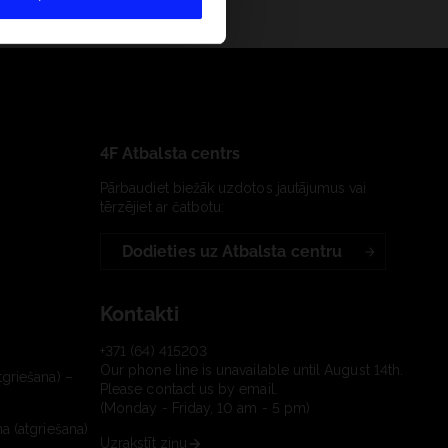
4F Atbalsta centrs
Pārbaudiet biežāk uzdotos jautājumus vai
tērzējiet ar čatbotu:
Dodieties uz Atbalsta centru
Kontakti
+371 (64) 415203
Our phone line is unavailable until August 14th.
tgriešana) –
Please contact us by email.
(Monday - Friday, 10 am - 5 pm)
a (atgriešana)
Uzrakstīt ziņu