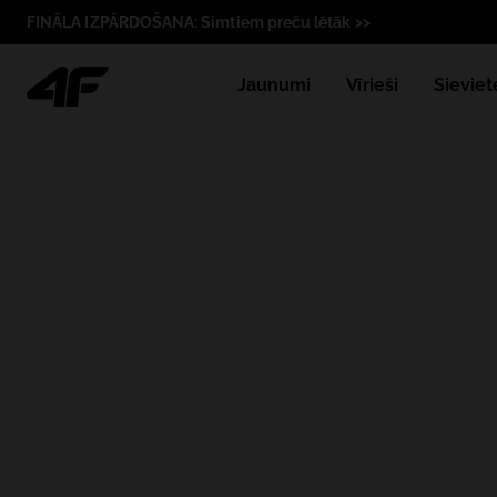
FINĀLA IZPĀRDOŠANA: Simtiem preču lētāk >>
Jaunumi
Vīrieši
Sieviet