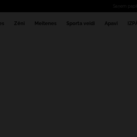
Saņem papild
es
Zēni
Meitenes
Sporta veidi
Apavi
IZ