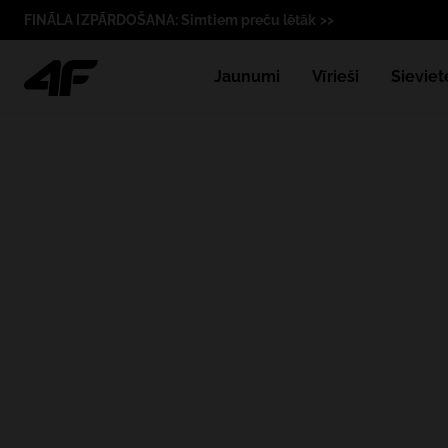
FINĀLA IZPĀRDOŠANA: Simtiem preču lētāk >>
Jaunumi
Vīrieši
Sieviet