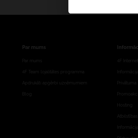
Par mums
Informāc
Par mums
4F Interne
4F Team lojalitātes programma
Informāci
Apdrukāti apģērbi uzņēmumiem
Privātuma 
Blog
Promoakci
Hosting
Atbilstības
Informācij