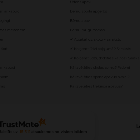
ēm
Ūdens apavi
i ar kapuci
Bērnu sporta apģērbs
egingi
Bērnu apavi
omas meitenēm
Bērnu mugursomas
iem
✔ Atpakaļ uz skolu - saraksts
šorti
✔ Ko ņemt līdzi ceļojumā? Saraksts
✔ Ko ņemt līdzi, dodoties kalnos? Saraks
r kapuci
Kā izvēlēties skolas somu? Padomi
ēniem
Kā izvēlēties sporta apavus skolai?
mas
Kā izvēlēties trekinga apavus?
L
Balstīts uz
15 511
atsauksmes
no visiem laikiem