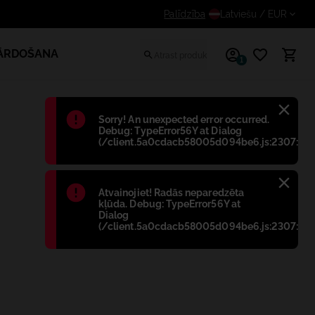
ņem papildus atlaidi reģistrētiem lietotājiem
Palīdzība
Latviešu
/ EUR
PĀRDOŠANA
1
Błąd
:
Sorry! An unexpected error occurred.
Debug: TypeError56Y at Dialog
(/client.5a0cdacb58005d094be6.js:2307:698
Błąd
:
Atvainojiet! Radās neparedzēta
kļūda. Debug: TypeError56Y at
Dialog
(/client.5a0cdacb58005d094be6.js:2307:698