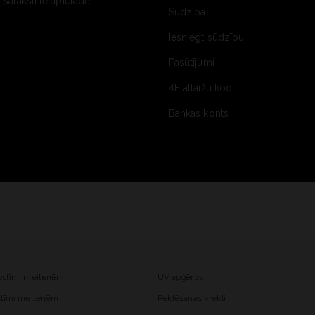
saraksti lejupielādei
Sūdzība
Iesniegt sūdzību
Pasūtījumi
4F atlaižu kodi
Bankas konts
kostīmi meitenēm
UV apģērbs
ostīmi meitenēm
Peldēšanas krekli