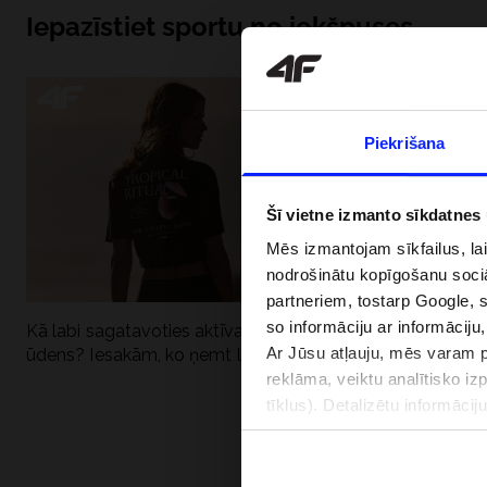
Iepazīstiet sportu no iekšpuses
Piekrišana
Šī vietne izmanto sīkdatnes
Mēs izmantojam sīkfailus, la
nodrošinātu kopīgošanu soci
partneriem, tostarp Google, 
so informāciju ar informāciju
Kā labi sagatavoties aktīvai dienai pie
Kāpēc UV aizsard
Ar Jūsu atļauju, mēs varam pā
ūdens? Iesakām, ko ņemt līdzi
dubultai: UPF a
reklāma, veiktu analītisko iz
tīklus). Detalizētu informāci
PIEGĀDES 