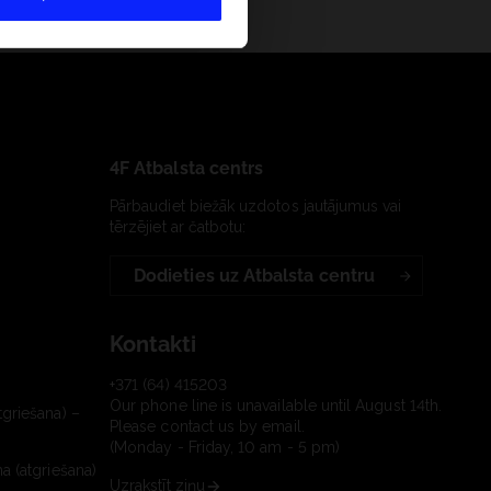
4F Atbalsta centrs
Pārbaudiet biežāk uzdotos jautājumus vai
tērzējiet ar čatbotu:
Dodieties uz Atbalsta centru
Kontakti
+371 (64) 415203
Our phone line is unavailable until August 14th.
tgriešana) –
Please contact us by email.
(Monday - Friday, 10 am - 5 pm)
a (atgriešana)
Uzrakstīt ziņu