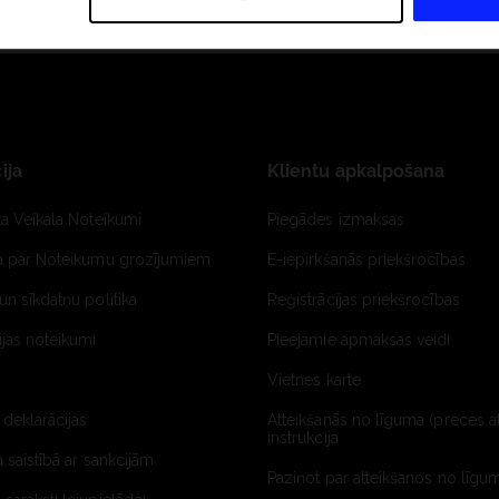
ija
Klientu apkalpošana
ta Veikala Noteikumi
Piegādes izmaksas
ja par Noteikumu grozījumiem
E-iepirkšanās priekšrocības
un sīkdatņu politika
Reģistrācijas priekšrocības
jas noteikumi
Pieejamie apmaksas veidi
Vietnes karte
 deklarācijas
Atteikšanās no līguma (preces a
instrukcija
a saistībā ar sankcijām
Paziņot par atteikšanos no līgum