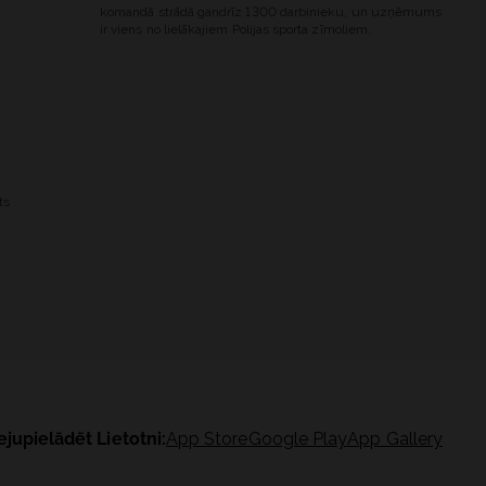
komandā strādā gandrīz 1300 darbinieku, un uzņēmums
ir viens no lielākajiem Polijas sporta zīmoliem.
ts
ejupielādēt Lietotni:
App Store
Google Play
App Gallery