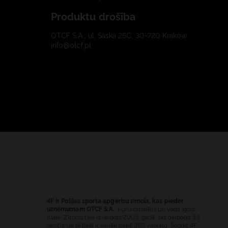
Produktu drošība
OTCF S.A., ul. Saska 25C, 30-720 Kraków
info@otcf.pl
4F ir Polijas sporta apģērbu zīmols, kas pieder
uzņēmumam OTCF S.A.
, kuru dibinājis un vada Igors
Klaja. Zīmols tika izveidots 2003. gadā, tas darbojas 39
valstīs un tā tīklā ir vairāk nekā 350 veikalu. Šobrīd 4F