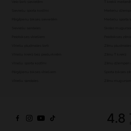
Velo šorti sievietēm
T krekli meiten
Sieviešu sporta kostīmi
Meiteņu džemper
Pārgājienu bikses sievietēm
Meiteņu sporta l
Sieviešu sandales
Skolas mugurs
Peldbikses vīriešiem
Peldbikses zēn
Vīriešu pludmales šorti
Zēnu pludmales 
Vīriešu krekli bez piedurknēm
Zēnu T krekli
Vīriešu sporta kostīmi
Zēnu džemperi a
Pārgājienu bikses vīriešiem
Sporta bikses z
Vīriešu sandales
Zēnu mugurso
4.8