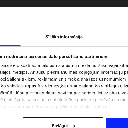
Sīkāka informācija
 un nodrošina personas datu pārsūtīšanu partneriem
i analizētu kustību, atbilstošu statusu un reklamu Jūsu vajadzī
ālajos mēdijos. Ar Jūsu piekrišanu mēs kopīgojam informāciju 
sociālajiem tīkliem, reklāmām un tīmekļa analīzes uzņēmumiem.
, ko sniedzat ārpus šīs vietnes,ka arī ar datiem, ko viņi iegūst, 
zībai pie ūdens jābūt
Jaunā 4F tenisa un padela kolekcija.
rsūtīt Jūsu personas datus saviem partneriem, lai uzlabotu veid
pģērbs + SPF
Sportiska funkcionalitāte satiekas ar
mūsdienīgu stilu
pēti, pielāgotu saturu un uzlabotu mūsu partneru piedāvātos risi
ju var atrast mūsu Privātuma politikā un sadaļā "Detaļas".
IZMAKSAS
VEIKALU ADRESES
B2B
4F TEAM LOJALITĀTES PR
Pielāgot