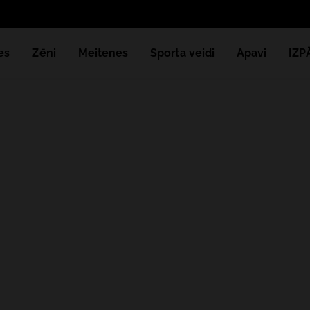
Sa
es
Zēni
Meitenes
Sporta veidi
Apavi
IZ